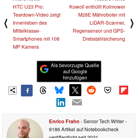
HTC U23 Pro:
Kowoll enthüllt Kolmower
Teardown-Video zeigt
M28E Mähroboter mit
⟨
⟩
Innenleben des
LiDAR-Scanner,
Mittelklasse-
Regensensor und GPS-
Smartphones mit 108
Diebstahlsicherung
MP Kamera
Als bevorzugte Quelle
auf Google
hinzufügen
Enrico Frahn
- Senior Tech Writer
-
9186 Artikel auf Notebookcheck
veröffentlicht
seit 2021