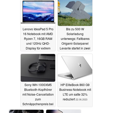
Lenovo IdeaPad 5 Pro
Bis zu 500 W
16 Notebook mit AMD
Solarladung
Ryzen 7, 16GB RAM
unterwegs: Faltbares
und 120Hz QHD-
Origami-Solarpanel
Display für extrem
Levante startet in zwei
attraktive 726 Euro
Versionen zum
bestellbar
Vorzugspreis
24.06.2023
23.06.2023
Sony WH-1000XM5
HP EliteBook 860 G9
Bluetooth-Kopfhörer
Business-Notebook mit
mit Noise-Cancellation
LTE um satte 32%
zum
reduziert
22.06.2023
Schnäppchenpreis bei
Saturn und Media