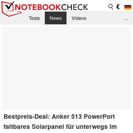
Tests
News
Videos
...
Benchmarks & Tech
Externe Tests
Kaufberatung
Deals
Suche
Jobs
Forum
Bestpreis-Deal: Anker 513 PowerPort
faltbares Solarpanel für unterwegs im