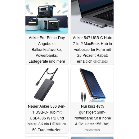
Anker Pre-Prime-Day
Anker 547 USB-C Hub:
Angebote:
7-in-2 MacBook-Hub in
Balkonkraftwerke,
verbesserter Form mit
Powerbanks,
25 Prozent Rabatt
Ladegeräte und mehr
erhältlich
05.07.2023
bereits vorab reduziert
06.07.2023
Neuer Anker 556 8-in-
Nur kurz 48%
1 USB-C-Hub mit
günstiger: Slim-
USB4, 85 W PD und
Powerbank für iPhone
bis zu 8K via HDMI um
& Co. unter 15€ (Ad)
50 Euro reduziert
29.06.2023
04.07.2023