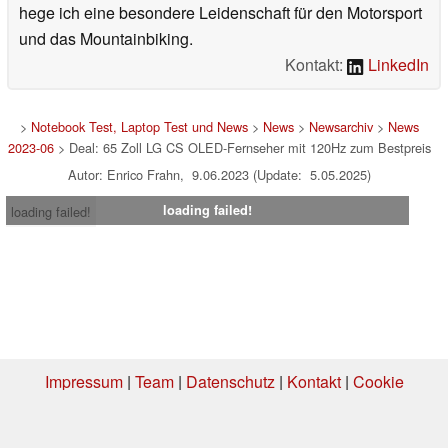
hege ich eine besondere Leidenschaft für den Motorsport
und das Mountainbiking.
Kontakt:
LinkedIn
>
Notebook Test, Laptop Test und News
>
News
>
Newsarchiv
>
News
2023-06
> Deal: 65 Zoll LG CS OLED-Fernseher mit 120Hz zum Bestpreis
Autor: Enrico Frahn, 9.06.2023 (Update: 5.05.2025)
loading failed!
loading failed!
Impressum
|
Team
|
Datenschutz
|
Kontakt
|
Cookie
Einstellungen
| 06.08.2026 20:37
* Beim Kauf über einen Affiliate-Link kann Notebookcheck eine Vergütung