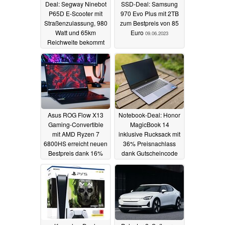
Deal: Segway Ninebot
SSD-Deal: Samsung
P65D E-Scooter mit
970 Evo Plus mit 2TB
Straßenzulassung, 980
zum Bestpreis von 85
Watt und 65km
Euro
09.06.2023
Reichweite bekommt
ersten großen Rabatt
09.06.2023
Asus ROG Flow X13
Notebook-Deal: Honor
Gaming-Convertible
MagicBook 14
mit AMD Ryzen 7
inklusive Rucksack mit
6800HS erreicht neuen
36% Preisnachlass
Bestpreis dank 16%
dank Gutscheincode
Rabatt
08.06.2023
06.06.2023