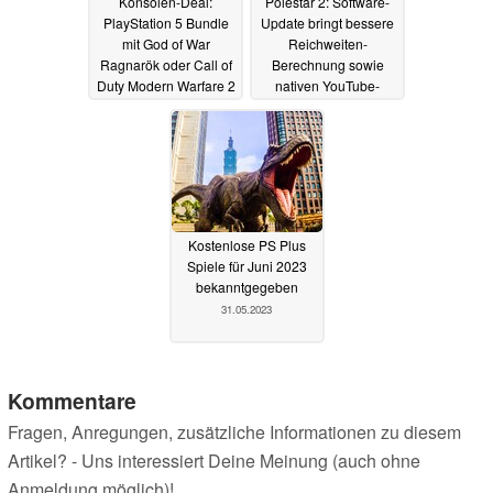
Konsolen-Deal:
Polestar 2: Software-
PlayStation 5 Bundle
Update bringt bessere
mit God of War
Reichweiten-
Ragnarök oder Call of
Berechnung sowie
Duty Modern Warfare 2
nativen YouTube-
günstig erhältlich
Support
01.06.2023
05.06.2023
Kostenlose PS Plus
Spiele für Juni 2023
bekanntgegeben
31.05.2023
Kommentare
Fragen, Anregungen, zusätzliche Informationen zu diesem
Artikel? - Uns interessiert Deine Meinung (auch ohne
Anmeldung möglich)!