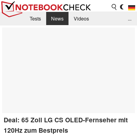
Tests
News
Videos
...
Benchmarks & Tech
Externe Tests
Kaufberatung
Deals
Suche
Jobs
Forum
Deal: 65 Zoll LG CS OLED-Fernseher mit
120Hz zum Bestpreis