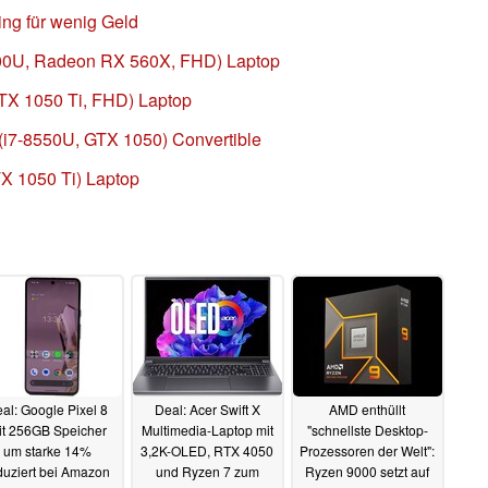
ing für wenig Geld
2700U, Radeon RX 560X, FHD) Laptop
GTX 1050 Ti, FHD) Laptop
 (i7-8550U, GTX 1050) Convertible
TX 1050 Ti) Laptop
al: Google Pixel 8
Deal: Acer Swift X
AMD enthüllt
it 256GB Speicher
Multimedia-Laptop mit
"schnellste Desktop-
um starke 14%
3,2K-OLED, RTX 4050
Prozessoren der Welt":
duziert bei Amazon
und Ryzen 7 zum
Ryzen 9000 setzt auf