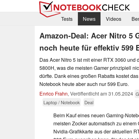
Tests
News
Videos
Be
Amazon-Deal: Acer Nitro 5
noch heute für effektiv 59
Das Acer Nitro 5 ist mit einer RTX 3060 un
5800H, was die meisten Gamer prinzipiell n
dürfte. Dank eines großen Rabatts kostet das
Notebook heute aber auch nur 599 Euro.
Enrico Frahn
,
Veröffentlicht am
31.05.2024
G
Laptop / Notebook
Deal
Beim Kauf eines neuen Gaming-Notebo
meisten Zocker automatisch zu einem G
Nvidia-Grafikkarte aus der aktuellen R