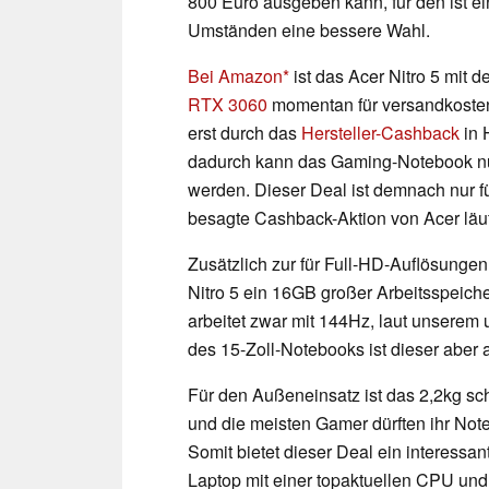
800 Euro ausgeben kann, für den ist e
Umständen eine bessere Wahl.
Bei Amazon
ist das Acer Nitro 5 mit 
RTX 3060
momentan für versandkostenf
erst durch das
Hersteller-Cashback
in 
dadurch kann das Gaming-Notebook nur
werden. Dieser Deal ist demnach nur f
besagte Cashback-Aktion von Acer läuft 
Zusätzlich zur für Full-HD-Auflösunge
Nitro 5 ein 16GB großer Arbeitsspeic
arbeitet zwar mit 144Hz, laut unsere
des 15-Zoll-Notebooks ist dieser aber 
Für den Außeneinsatz ist das 2,2kg sch
und die meisten Gamer dürften ihr No
Somit bietet dieser Deal ein interessant
Laptop mit einer topaktuellen CPU und