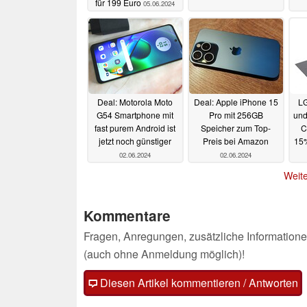
für 199 Euro
05.06.2024
Deal: Motorola Moto
Deal: Apple iPhone 15
LG
G54 Smartphone mit
Pro mit 256GB
und
fast purem Android ist
Speicher zum Top-
C
jetzt noch günstiger
Preis bei Amazon
15%
02.06.2024
02.06.2024
Weite
Kommentare
Fragen, Anregungen, zusätzliche Informatione
(auch ohne Anmeldung möglich)!
Diesen Artikel kommentieren / Antworten