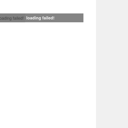
loading failed!
loading failed!