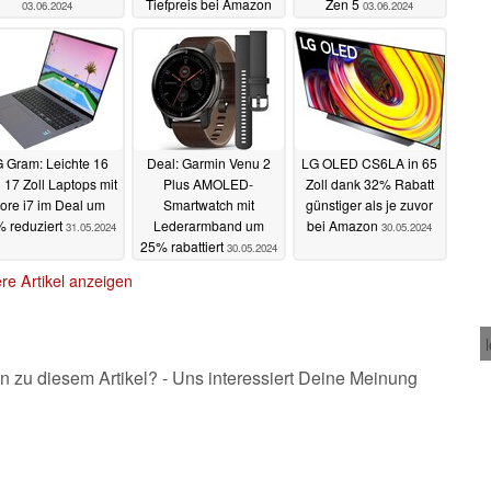
Tiefpreis bei Amazon
Zen 5
03.06.2024
03.06.2024
03.06.2024
 Gram: Leichte 16
Deal: Garmin Venu 2
LG OLED CS6LA in 65
 17 Zoll Laptops mit
Plus AMOLED-
Zoll dank 32% Rabatt
ore i7 im Deal um
Smartwatch mit
günstiger als je zuvor
 reduziert
Lederarmband um
bei Amazon
31.05.2024
30.05.2024
25% rabattiert
30.05.2024
re Artikel anzeigen
n zu diesem Artikel? - Uns interessiert Deine Meinung