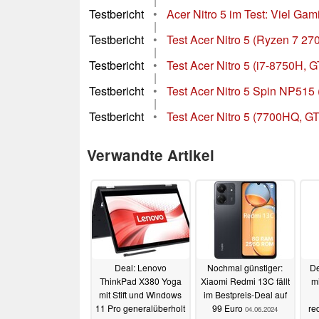
|
Testbericht
•
Acer Nitro 5 im Test: Viel Gam
|
Testbericht
•
Test Acer Nitro 5 (Ryzen 7 
|
Testbericht
•
Test Acer Nitro 5 (i7-8750H, 
|
Testbericht
•
Test Acer Nitro 5 Spin NP515
|
Testbericht
•
Test Acer Nitro 5 (7700HQ, G
Verwandte Artikel
Deal: Lenovo
Nochmal günstiger:
De
ThinkPad X380 Yoga
Xiaomi Redmi 13C fällt
m
mit Stift und Windows
im Bestpreis-Deal auf
11 Pro generalüberholt
99 Euro
re
04.06.2024