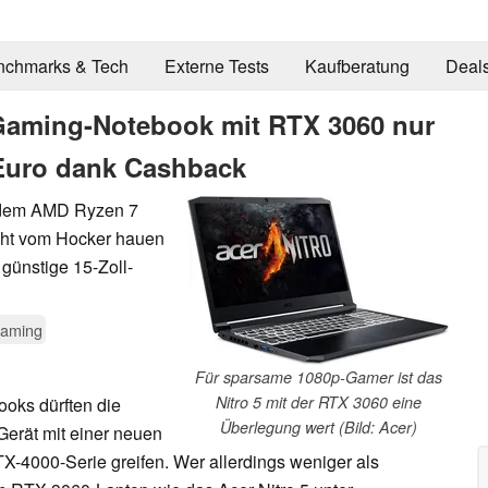
nchmarks & Tech
Externe Tests
Kaufberatung
Deal
 Gaming-Notebook mit RTX 3060 nur
9 Euro dank Cashback
d dem AMD Ryzen 7
icht vom Hocker hauen
 günstige 15-Zoll-
aming
Für sparsame 1080p-Gamer ist das
Nitro 5 mit der RTX 3060 eine
oks dürften die
Überlegung wert (Bild: Acer)
erät mit einer neuen
TX-4000-Serie greifen. Wer allerdings weniger als