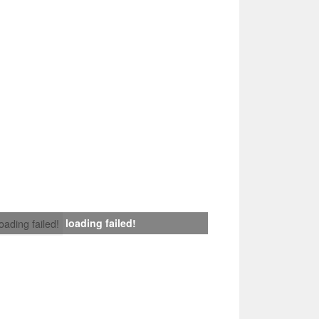
loading failed!
loading failed!