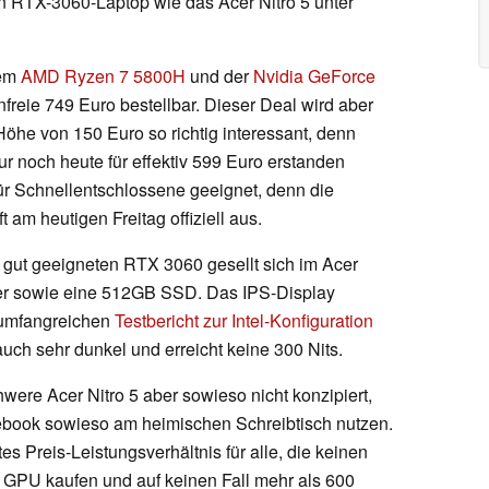
in RTX-3060-Laptop wie das Acer Nitro 5 unter
dem
AMD Ryzen 7 5800H
und der
Nvidia GeForce
reie 749 Euro bestellbar. Dieser Deal wird aber
Höhe von 150 Euro so richtig interessant, denn
 noch heute für effektiv 599 Euro erstanden
ür Schnellentschlossene geeignet, denn die
am heutigen Freitag offiziell aus.
n gut geeigneten RTX 3060 gesellt sich im Acer
her sowie eine 512GB SSD. Das IPS-Display
m umfangreichen
Testbericht zur Intel-Konfiguration
auch sehr dunkel und erreicht keine 300 Nits.
were Acer Nitro 5 aber sowieso nicht konzipiert,
tebook sowieso am heimischen Schreibtisch nutzen.
es Preis-Leistungsverhältnis für alle, die keinen
 GPU kaufen und auf keinen Fall mehr als 600