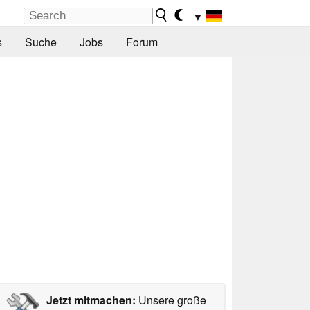
▼
s
Suche
Jobs
Forum
Jetzt mitmachen:
Unsere große