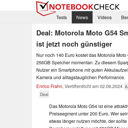
Tests
News
Videos
Be
Deal: Motorola Moto G54 Sm
ist jetzt noch günstiger
Nur noch 140 Euro kostet das Motorola Mot
256GB Speicher momentan. Zu diesem Sparpr
Nutzer ein Smartphone mit guten Akkulaufzeit
Kamera und alltagstauglichen Performance.
Enrico Frahn
,
Veröffentlicht am
02.06.2024
A
Deal
Das Motorola Moto G54 ist eine attrakt
Preissegment unter 200 Euro. Wer sei
etwas länger nutzen möchte, der sollte