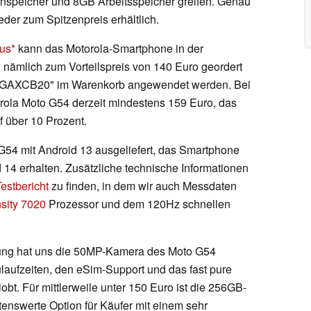
nspeicher und 8GB Arbeitsspeicher greifen. Genau
eder zum Spitzenpreis erhältlich.
us
kann das Motorola-Smartphone in der
l nämlich zum Vorteilspreis von 140 Euro geordert
 "GAXCB20" im Warenkorb angewendet werden. Bei
rola Moto G54 derzeit mindestens 159 Euro, das
f über 10 Prozent.
G54 mit Android 13 ausgeliefert, das Smartphone
d 14 erhalten. Zusätzliche technische Informationen
estbericht
zu finden, in dem wir auch Messdaten
sity 7020
Prozessor und dem 120Hz schnellen
ung hat uns die 50MP-Kamera des Moto G54
laufzeiten, den eSim-Support und das fast pure
t. Für mittlerweile unter 150 Euro ist die 256GB-
enswerte Option für Käufer mit einem sehr