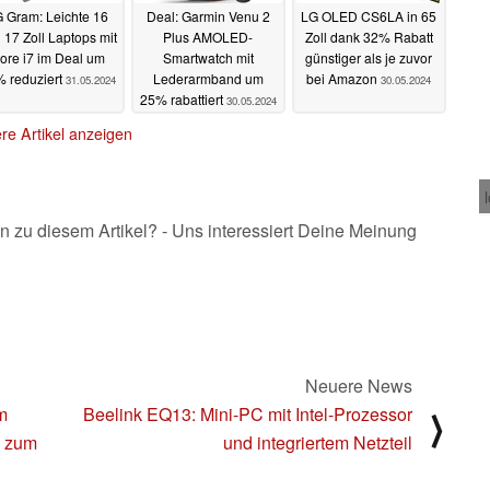
 Gram: Leichte 16
Deal: Garmin Venu 2
LG OLED CS6LA in 65
 17 Zoll Laptops mit
Plus AMOLED-
Zoll dank 32% Rabatt
ore i7 im Deal um
Smartwatch mit
günstiger als je zuvor
 reduziert
Lederarmband um
bei Amazon
31.05.2024
30.05.2024
25% rabattiert
30.05.2024
re Artikel anzeigen
n zu diesem Artikel? - Uns interessiert Deine Meinung
Neuere News
m
Beelink EQ13: Mini-PC mit Intel-Prozessor
⟩
n zum
und integriertem Netzteil