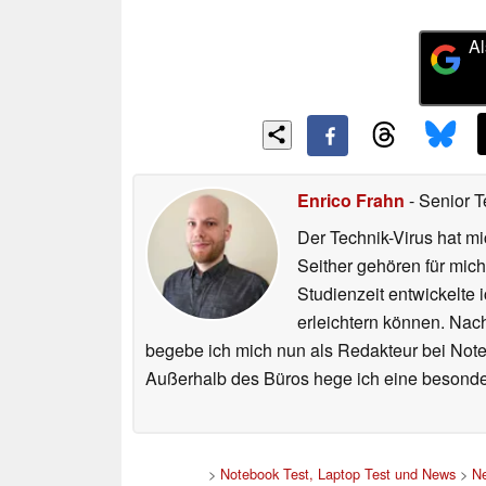
Al
Enrico Frahn
- Senior T
Der Technik-Virus hat mi
Seither gehören für mic
Studienzeit entwickelte 
erleichtern können. Nac
begebe ich mich nun als Redakteur bei Not
Außerhalb des Büros hege ich eine besonder
>
Notebook Test, Laptop Test und News
>
N