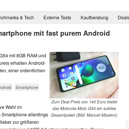
nchmarks & Tech
Externe Tests
Kaufberatung
Deal
artphone mit fast purem Android
o G54 mit 8GB RAM und
eis erhalten Android-
en, einer ordentlichen
ndroid
Smartphone
Zum Deal-Preis von 140 Euro bietet
ive Wahl im
das Motorola Moto G54 ein solides
n Smartphone allerdings
Gesamtpaket (Bild: Manuel Masiero)
 lieber zur größeren