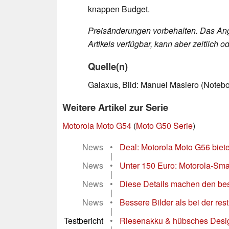
knappen Budget.
Preisänderungen vorbehalten. Das Ang
Artikels verfügbar, kann aber zeitlich
Quelle(n)
Galaxus, Bild: Manuel Masiero (Noteb
Weitere Artikel zur Serie
Motorola Moto G54
(
Moto G50 Serie
)
News
•
Deal: Motorola Moto G56 biete
|
News
•
Unter 150 Euro: Motorola-Sma
|
News
•
Diese Details machen den be
|
News
•
Bessere Bilder als bei der re
|
Testbericht
•
Riesenakku & hübsches Desig