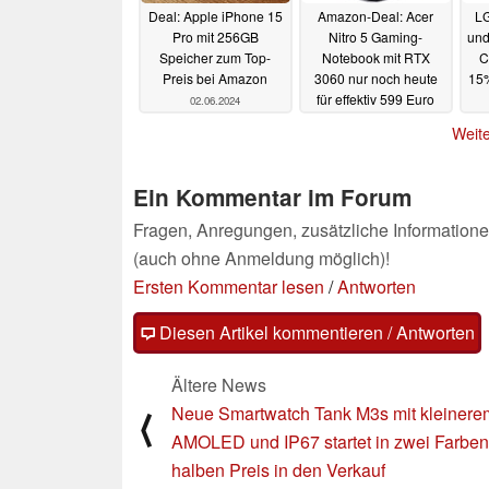
Deal: Apple iPhone 15
Amazon-Deal: Acer
LG
Pro mit 256GB
Nitro 5 Gaming-
und
Speicher zum Top-
Notebook mit RTX
C
Preis bei Amazon
3060 nur noch heute
15%
für effektiv 599 Euro
02.06.2024
dank Cashback
Weite
31.05.2024
Ein Kommentar im Forum
Fragen, Anregungen, zusätzliche Informatione
(auch ohne Anmeldung möglich)!
Ersten Kommentar lesen
/
Antworten
Diesen Artikel kommentieren / Antworten
Ältere News
Neue Smartwatch Tank M3s mit kleinere
⟨
AMOLED und IP67 startet in zwei Farbe
halben Preis in den Verkauf