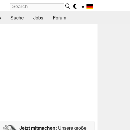
▼
s
Suche
Jobs
Forum
Jetzt mitmachen:
Unsere große