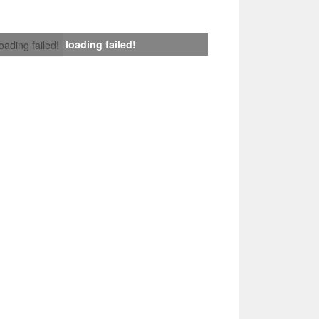
loading failed!
loading failed!