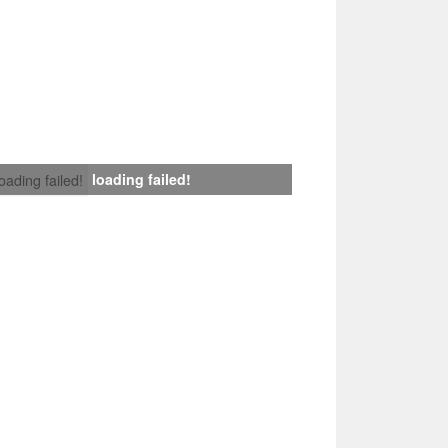
loading failed!
loading failed!