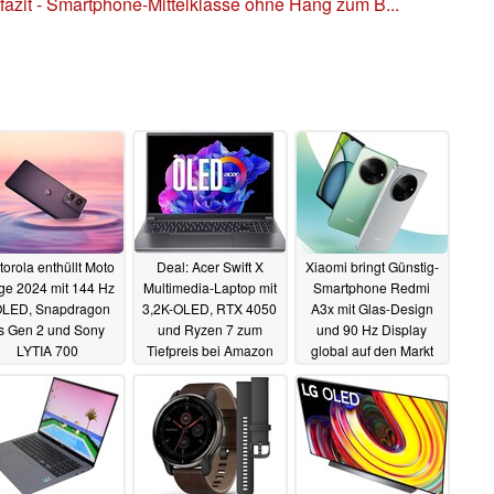
fazit - Smartphone-Mittelklasse ohne Hang zum B...
orola enthüllt Moto
Deal: Acer Swift X
Xiaomi bringt Günstig-
ge 2024 mit 144 Hz
Multimedia-Laptop mit
Smartphone Redmi
LED, Snapdragon
3,2K-OLED, RTX 4050
A3x mit Glas-Design
s Gen 2 und Sony
und Ryzen 7 zum
und 90 Hz Display
LYTIA 700
Tiefpreis bei Amazon
global auf den Markt
uptkamera
04.06.2024
03.06.2024
03.06.2024