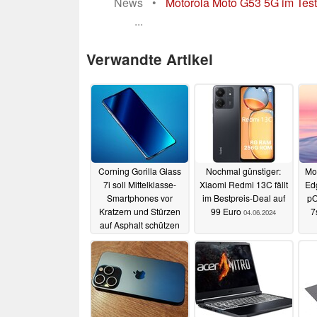
News
•
Motorola Moto G53 5G im Test
...
Verwandte Artikel
Corning Gorilla Glass
Nochmal günstiger:
Mot
7i soll Mittelklasse-
Xiaomi Redmi 13C fällt
Ed
Smartphones vor
im Bestpreis-Deal auf
pO
Kratzern und Stürzen
99 Euro
7
04.06.2024
auf Asphalt schützen
Ha
04.06.2024