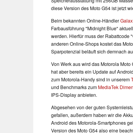
Speicherausstattung mit 256GB Masse
diese Version des Moto G54 ist jetzt wi
Beim bekannten Online-Händler
Galax
Farbausführung "Midnight Blue" aktuel
werden. Hierfür muss der Rabattcode
anderen Online-Shops kostet das Moto
Sparpotenzial beläuft sich demnach au
Von Werk aus wird das Motorola Moto 
hat aber bereits ein Update auf Androi
zum Motorola-Handy sind in unserem
T
und Benchmarks zum
MediaTek Dimen
IPS-Display anbieten.
Abgesehen von der guten Systemleist
gefallen, außerdem haben wir die Akku
Android des Motorola-Smartphones gelob
Version des Moto G54 also eine beacht