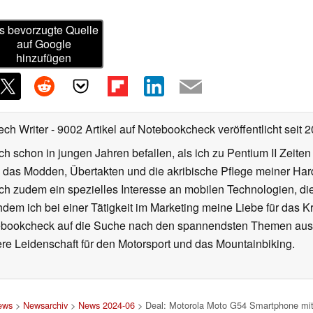
s bevorzugte Quelle
auf Google
hinzufügen
ech Writer
- 9002 Artikel auf Notebookcheck veröffentlicht
seit 
ch schon in jungen Jahren befallen, als ich zu Pentium II Zeite
h das Modden, Übertakten und die akribische Pflege meiner Ha
ich zudem ein spezielles Interesse an mobilen Technologien, di
hdem ich bei einer Tätigkeit im Marketing meine Liebe für das 
ebookcheck auf die Suche nach den spannendsten Themen aus d
e Leidenschaft für den Motorsport und das Mountainbiking.
ews
>
Newsarchiv
>
News 2024-06
> Deal: Motorola Moto G54 Smartphone mit f