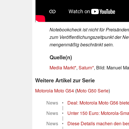
Notebookcheck ist nicht für Preisände
zum Veröffentlichungszeitpunkt der New
mengenmäßig beschränkt sein.
Quelle(n)
Media Markt
,
Saturn
, Bild: Manuel M
Weitere Artikel zur Serie
Motorola Moto G54
(
Moto G50 Serie
)
News
•
Deal: Motorola Moto G56 biete
|
News
•
Unter 150 Euro: Motorola-Sma
|
News
•
Diese Details machen den be
|