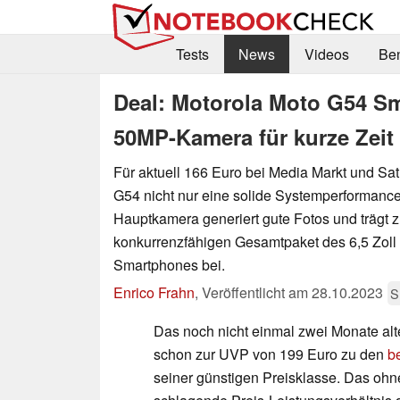
Tests
News
Videos
Be
Deal: Motorola Moto G54 S
50MP-Kamera für kurze Zeit
Für aktuell 166 Euro bei Media Markt und Sat
G54 nicht nur eine solide Systemperformance
Hauptkamera generiert gute Fotos und trägt
konkurrenzfähigen Gesamtpaket des 6,5 Zoll
Smartphones bei.
Enrico Frahn
,
Veröffentlicht am
28.10.2023
S
Das noch nicht einmal zwei Monate al
schon zur UVP von 199 Euro zu den
b
seiner günstigen Preisklasse. Das oh