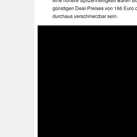
eine höhere Spitzenhelligkeit wären s
günstigen Deal-Preises von 166 Euro d
durchaus verschmerzbar sein.