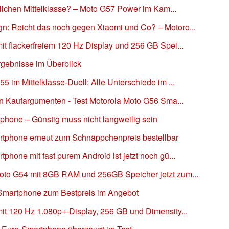
stlichen Mittelklasse? – Moto G57 Power im Kam...
n: Reicht das noch gegen Xiaomi und Co? – Motoro...
t flackerfreiem 120 Hz Display und 256 GB Spei...
rgebnisse im Überblick
 im Mittelklasse-Duell: Alle Unterschiede im ...
en Kaufargumenten - Test Motorola Moto G56 Sma...
phone – Günstig muss nicht langweilig sein
rtphone erneut zum Schnäppchenpreis bestellbar
phone mit fast purem Android ist jetzt noch gü...
oto G54 mit 8GB RAM und 256GB Speicher jetzt zum...
 Smartphone zum Bestpreis im Angebot
it 120 Hz 1.080p+-Display, 256 GB und Dimensity...