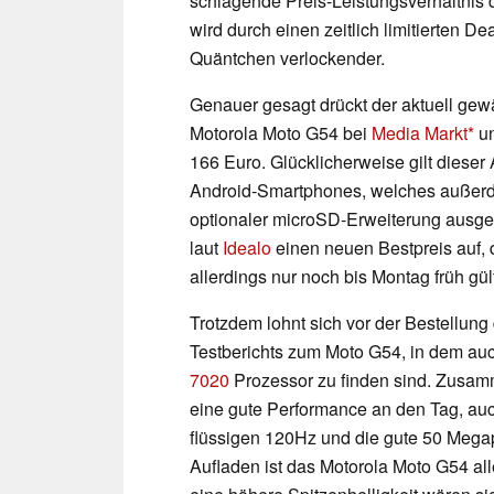
schlagende Preis-Leistungsverhältnis
wird durch einen zeitlich limitierten 
Quäntchen verlockender.
Genauer gesagt drückt der aktuell gew
Motorola Moto G54 bei
Media Markt
u
166 Euro. Glücklicherweise gilt dieser 
Android-Smartphones, welches außer
optionaler microSD-Erweiterung ausgest
laut
Idealo
einen neuen Bestpreis auf, 
allerdings nur noch bis Montag früh gült
Trotzdem lohnt sich vor der Bestellung 
Testberichts zum Moto G54, in dem a
7020
Prozessor zu finden sind. Zusam
eine gute Performance an den Tag, auc
flüssigen 120Hz und die gute 50 Mega
Aufladen ist das Motorola Moto G54 all