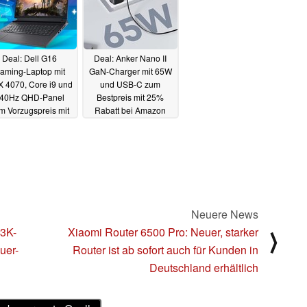
Deal: Dell G16
Deal: Anker Nano II
aming-Laptop mit
GaN-Charger mit 65W
 4070, Core i9 und
und USB-C zum
40Hz QHD-Panel
Bestpreis mit 25%
m Vorzugspreis mit
Rabatt bei Amazon
% Rabatt
26.10.2023
25.10.2023
Neuere News
 3K-
Xiaomi Router 6500 Pro: Neuer, starker
⟩
uer-
Router ist ab sofort auch für Kunden in
Deutschland erhältlich