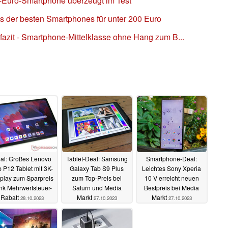
-Euro-Smartphone überzeugt im Test
s der besten Smartphones für unter 200 Euro
fazit - Smartphone-Mittelklasse ohne Hang zum B...
al: Großes Lenovo
Tablet-Deal: Samsung
Smartphone-Deal:
 P12 Tablet mit 3K-
Galaxy Tab S9 Plus
Leichtes Sony Xperia
play zum Sparpreis
zum Top-Preis bei
10 V erreicht neuen
nk Mehrwertsteuer-
Saturn und Media
Bestpreis bei Media
Rabatt
Markt
Markt
28.10.2023
27.10.2023
27.10.2023