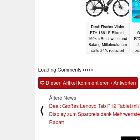
Deal: Fischer Viator
ETH 1861 E-Bike mit
G
160km Reichweite und
RTX
Bafang-Mittelmotor um
2
satte 24% reduziert
zu
18
26.10.2023
Loading Comments
Diesen Artikel kommentieren / Antworten
Ältere News
Deal: Großes Lenovo Tab P12 Tablet mit
⟨
Display zum Sparpreis dank Mehrwertste
Rabatt