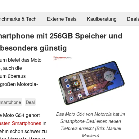
nchmarks & Tech
Externe Tests
Kaufberatung
Deal
martphone mit 256GB Speicher und
 besonders günstig
urn bietet das Moto
, auch die
 zum überaus
 großen Motorola-
martphone
Deal
Das Moto G54 von Motorola hat im
te Moto G54 gehört
Smartphone-Deal einen neuen
esten Smartphones
in
Tiefpreis erreicht (Bild: Manuel
nehin schon schwer zu
Masiero)