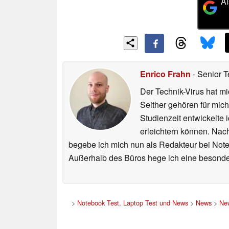
Al
Enrico Frahn
- Senior T
Der Technik-Virus hat mi
Seither gehören für mic
Studienzeit entwickelte 
erleichtern können. Nac
begebe ich mich nun als Redakteur bei Not
Außerhalb des Büros hege ich eine besonder
>
Notebook Test, Laptop Test und News
>
News
>
New