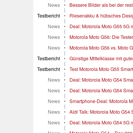
News
•
Bessere Bilder als bei der re
|
Testbericht
•
Riesenakku & hübsches Desig
|
News
•
Deal: Motorola Moto G55 5G mi
|
News
•
Motorola Moto G56: Die Teste
|
News
•
Motorola Moto G56 vs. Moto G55
|
Testbericht
•
Günstige Mittelklasse mit gut
|
Testbericht
•
Test Motorola Moto G55 Smart
|
News
•
Deal: Motorola Moto G54 Sma
|
News
•
Deal: Motorola Moto G54 Smart
|
News
•
Smartphone-Deal: Motorola M
|
News
•
Aldi Talk: Motorola Moto G54
|
News
•
Deal: Motorola Moto G54 5G m
|