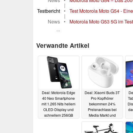
News
•
Motorola Moto G54 – Das 200
|
Testbericht
•
Test Motorola Moto G54 - Eine
|
News
•
Motorola Moto G53 5G im Test
...
Verwandte Artikel
Deal: Motorola Edge
Deal: Xiaomi Buds 3T
De
40 Neo Smartphone
Pro Kopfhörer
Tab
mit 1.265 Nits hellem
bekommen 24%
Dis
OLED-Display und
Preisnachlass bei
da
schnellem 256GB
Media Markt und
Speicher zum
Saturn
30.10.2023
Bestpreis
30.10.2023