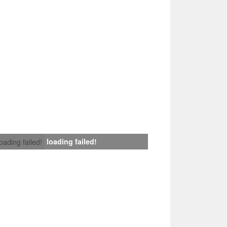
loading failed!
loading failed!