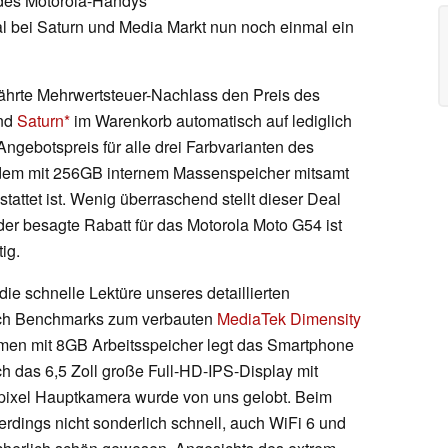
 des Motorola-Handys
Deal bei Saturn und Media Markt nun noch einmal ein
ährte Mehrwertsteuer-Nachlass den Preis des
nd
Saturn
im Warenkorb automatisch auf lediglich
Angebotspreis für alle drei Farbvarianten des
dem mit 256GB internem Massenspeicher mitsamt
attet ist. Wenig überraschend stellt dieser Deal
der besagte Rabatt für das Motorola Moto G54 ist
ig.
die schnelle Lektüre unseres detaillierten
uch Benchmarks zum verbauten
MediaTek Dimensity
men mit 8GB Arbeitsspeicher legt das Smartphone
h das 6,5 Zoll große Full-HD-IPS-Display mit
pixel Hauptkamera wurde von uns gelobt. Beim
erdings nicht sonderlich schnell, auch WiFi 6 und