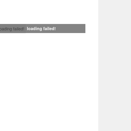
loading failed!
loading failed!