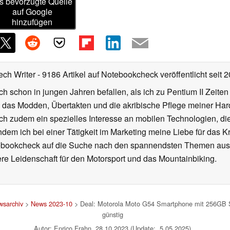
s bevorzugte Quelle
auf Google
hinzufügen
ech Writer
- 9186 Artikel auf Notebookcheck veröffentlicht
seit 
ch schon in jungen Jahren befallen, als ich zu Pentium II Zeite
h das Modden, Übertakten und die akribische Pflege meiner Ha
ich zudem ein spezielles Interesse an mobilen Technologien, di
hdem ich bei einer Tätigkeit im Marketing meine Liebe für das 
ebookcheck auf die Suche nach den spannendsten Themen aus d
e Leidenschaft für den Motorsport und das Mountainbiking.
sarchiv
>
News 2023-10
> Deal: Motorola Moto G54 Smartphone mit 256GB S
günstig
Autor: Enrico Frahn, 28.10.2023 (Update: 5.05.2025)