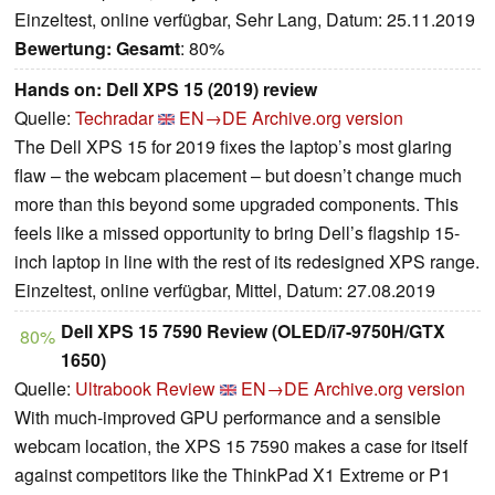
Einzeltest, online verfügbar, Sehr Lang, Datum: 25.11.2019
Bewertung:
Gesamt
: 80%
Hands on: Dell XPS 15 (2019) review
Quelle:
Techradar
EN→DE
Archive.org version
The Dell XPS 15 for 2019 fixes the laptop’s most glaring
flaw – the webcam placement – but doesn’t change much
more than this beyond some upgraded components. This
feels like a missed opportunity to bring Dell’s flagship 15-
inch laptop in line with the rest of its redesigned XPS range.
Einzeltest, online verfügbar, Mittel, Datum: 27.08.2019
Dell XPS 15 7590 Review (OLED/i7-9750H/GTX
80%
1650)
Quelle:
Ultrabook Review
EN→DE
Archive.org version
With much-improved GPU performance and a sensible
webcam location, the XPS 15 7590 makes a case for itself
against competitors like the ThinkPad X1 Extreme or P1