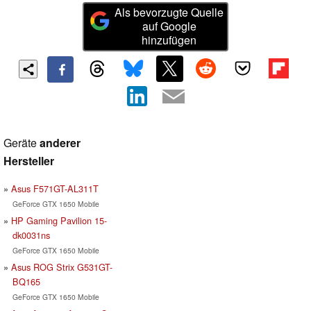
Als bevorzugte Quelle
auf Google
hinzufügen
Geräte
anderer
Hersteller
Asus F571GT-AL311T
GeForce GTX 1650 Mobile
HP Gaming Pavilion 15-
dk0031ns
GeForce GTX 1650 Mobile
Asus ROG Strix G531GT-
BQ165
GeForce GTX 1650 Mobile