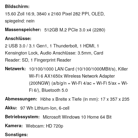
Bildschirm
15.60 Zoll 16:9, 3840 x 2160 Pixel 282 PPI, OLED,
spiegelnd: nein
Massenspeicher
512GB M.2 PCIe 3.0 x4 (2280)
Anschlüsse
2 USB 3.0 / 3.1 Gen1, 1 Thunderbolt, 1 HDMI, 1
Kensington Lock, Audio Anschlüsse: 3.5mm, Card
Reader: SD, 1 Fingerprint Reader
Netzwerk
10/100/1000 LAN Card (10/100/1000MBit/s), Killer
Wi-Fi 6 AX1650x Wireless Network Adapter
(200NGW) (a/b/g/n = Wi-Fi 4/ac = Wi-Fi 5/ax = Wi-
Fi 6/), Bluetooth 5.0
Abmessungen
Höhe x Breite x Tiefe (in mm): 17 x 357 x 235
Akku
97 Wh Lithium-Ion, 6-cell
Betriebssystem
Microsoft Windows 10 Home 64 Bit
Kamera
Webcam: HD 720p
Sonstiges