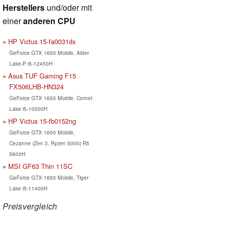
Herstellers
und/oder mit
einer
anderen CPU
HP Victus 15-fa0031dx
GeForce GTX 1650 Mobile, Alder
Lake-P i5-12450H
Asus TUF Gaming F15
FX506LHB-HN324
GeForce GTX 1650 Mobile, Comet
Lake i5-10300H
HP Victus 15-fb0152ng
GeForce GTX 1650 Mobile,
Cezanne (Zen 3, Ryzen 5000) R5
5600H
MSI GF63 Thin 11SC
GeForce GTX 1650 Mobile, Tiger
Lake i5-11400H
Preisvergleich