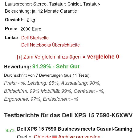
Lautsprecher: Stereo, Tastatur: Chiclet, Tastatur-
Beleuchtung: ja, 12 Monate Garantie
Gewicht
2 kg
Preis
2000 Euro
Links
Dell Startseite
Dell Notebooks Übersichtseite
» vergleiche
0
[+] Zum Vergleich hinzufügen
91.29%
- Sehr Gut
Bewertung:
Durchschnitt von
7
Bewertungen (aus
11
Tests)
Preis: - %, Leistung: 85%, Ausstattung: 90%,
Bildschirm: 99% Mobilität: 99%, Gehäuse: - %,
Ergonomie: 97%, Emissionen: - %
Testberichte für das Dell XPS 15 7590-K6XWV
Dell XPS 15 7590 Business meets Casual-Gaming
95%
Quelle:
Chip.de
Archive.org version