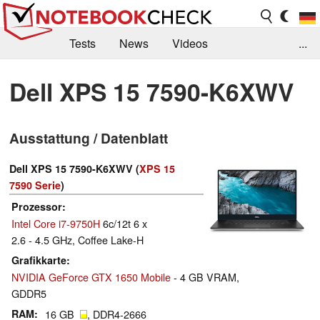
Tests
News
Videos
...
Benchmarks & Tech
Externe Tests
Dell XPS 15 7590-K6XWV
Kaufberatung
Deals
Suche
Jobs
Ausstattung / Datenblatt
Forum
Dell XPS 15 7590-K6XWV (
XPS 15
7590 Serie
)
Prozessor
Intel Core i7-9750H
6c/12t 6 x
2.6 - 4.5 GHz, Coffee Lake-H
Grafikkarte
NVIDIA GeForce GTX 1650 Mobile
- 4 GB VRAM,
GDDR5
RAM
16 GB
, DDR4-2666