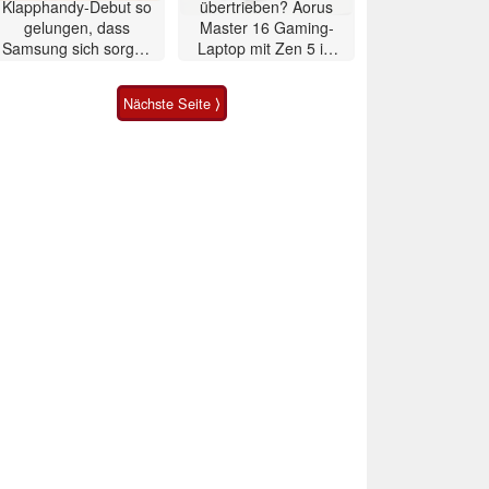
Klapphandy-Debut so
übertrieben? Aorus
gelungen, dass
Master 16 Gaming-
Samsung sich sorgen
Laptop mit Zen 5 im
muss? – Razr Fold
Test
Smartphone im Test
Nächste Seite ⟩