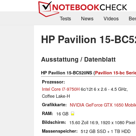
Tests
News
Videos
Be
HP Pavilion 15-BC
Ausstattung / Datenblatt
HP Pavilion 15-BC520NS (
Pavilion 15-bc Seri
Prozessor
Intel Core i7-9750H
6c/12t 6 x 2.6 - 4.5 GHz,
Coffee Lake-H
Grafikkarte
NVIDIA GeForce GTX 1650 Mobil
RAM
16 GB
Bildschirm
15.60 Zoll 16:9, 1920 x 1080 Pixel
Massenspeicher
512 GB SSD + 1 TB HDD