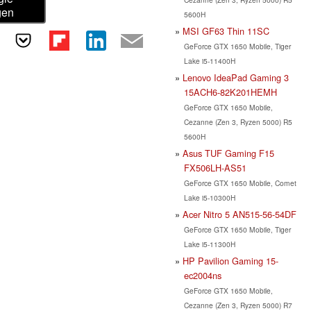
gen
5600H
MSI GF63 Thin 11SC
GeForce GTX 1650 Mobile, Tiger
Lake i5-11400H
Lenovo IdeaPad Gaming 3
15ACH6-82K201HEMH
GeForce GTX 1650 Mobile,
Cezanne (Zen 3, Ryzen 5000) R5
5600H
Asus TUF Gaming F15
FX506LH-AS51
GeForce GTX 1650 Mobile, Comet
Lake i5-10300H
Acer Nitro 5 AN515-56-54DF
GeForce GTX 1650 Mobile, Tiger
Lake i5-11300H
HP Pavilion Gaming 15-
ec2004ns
GeForce GTX 1650 Mobile,
Cezanne (Zen 3, Ryzen 5000) R7