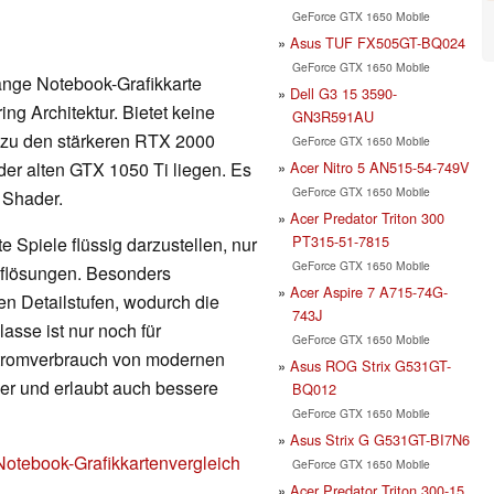
GeForce GTX 1650 Mobile
Asus TUF FX505GT-BQ024
GeForce GTX 1650 Mobile
ange Notebook-Grafikkarte
Dell G3 15 3590-
ng Architektur. Bietet keine
GN3R591AU
 zu den stärkeren RTX 2000
GeForce GTX 1650 Mobile
Acer Nitro 5 AN515-54-749V
der alten GTX 1050 Ti liegen. Es
GeForce GTX 1650 Mobile
6 Shader.
Acer Predator Triton 300
PT315-51-7815
 Spiele flüssig darzustellen, nur
GeForce GTX 1650 Mobile
Auflösungen. Besonders
Acer Aspire 7 A715-74G-
en Detailstufen, wodurch die
743J
lasse ist nur noch für
GeForce GTX 1650 Mobile
Stromverbrauch von modernen
Asus ROG Strix G531GT-
nger und erlaubt auch bessere
BQ012
GeForce GTX 1650 Mobile
Asus Strix G G531GT-BI7N6
Notebook-Grafikkartenvergleich
GeForce GTX 1650 Mobile
Acer Predator Triton 300-15