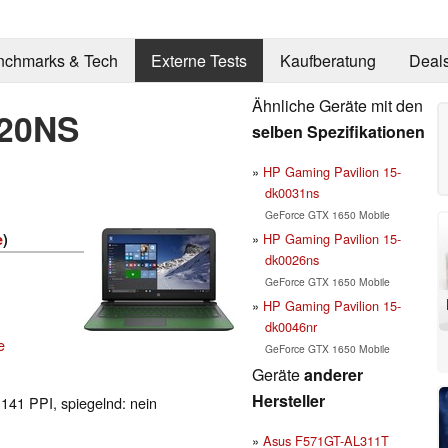
nchmarks & Tech
Externe Tests
Kaufberatung
Deal
Ähnliche Geräte mit den
520NS
selben Spezifikationen
HP Gaming Pavilion 15-
dk0031ns
GeForce GTX 1650 Mobile
HP Gaming Pavilion 15-
e
)
dk0026ns
GeForce GTX 1650 Mobile
HP Gaming Pavilion 15-
dk0046nr
e
GeForce GTX 1650 Mobile
Geräte
anderer
Hersteller
 141 PPI, spiegelnd: nein
Asus F571GT-AL311T