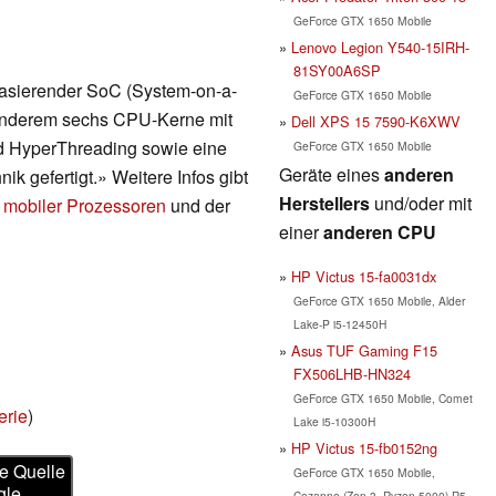
GeForce GTX 1650 Mobile
Lenovo Legion Y540-15IRH-
81SY00A6SP
 basierender SoC (System-on-a-
GeForce GTX 1650 Mobile
r anderem sechs CPU-Kerne mit
Dell XPS 15 7590-K6XWV
nd HyperThreading sowie eine
GeForce GTX 1650 Mobile
Geräte eines
anderen
ik gefertigt.» Weitere Infos gibt
Herstellers
und/oder mit
 mobiler Prozessoren
und der
einer
anderen CPU
HP Victus 15-fa0031dx
GeForce GTX 1650 Mobile, Alder
Lake-P i5-12450H
Asus TUF Gaming F15
FX506LHB-HN324
GeForce GTX 1650 Mobile, Comet
erie
)
Lake i5-10300H
HP Victus 15-fb0152ng
e Quelle
GeForce GTX 1650 Mobile,
gle
Cezanne (Zen 3, Ryzen 5000) R5