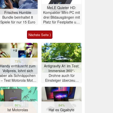
MeLE Quieter HD:
Frisches Humble
Kompakter Mini-PC mit
Bundle beinhaltet 8
drei Bildausgängen mit
Spiele für nur 15 Euro
Platz für Festplatte und
SSD
Nächste Seite ⟩
73%
Handy enttäuscht zum
Antigravity A1 im Test:
Vollpreis, lohnt sich
Immersive 360°-
aber als Schnäppchen
Drohne auch für
– Test Motorola Moto
Einsteiger überzeugt
G47 Smartphone
mit Einschränkungen
86%
84%
Ist Motorolas
Hat es Gigabyte