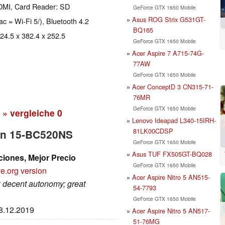
DMI, Card Reader: SD
GeForce GTX 1650 Mobile
Asus ROG Strix G531GT-
ac = Wi-Fi 5/), Bluetooth 4.2
BQ165
 24.5 x 382.4 x 252.5
GeForce GTX 1650 Mobile
Acer Aspire 7 A715-74G-
77AW
GeForce GTX 1650 Mobile
Acer ConceptD 3 CN315-71-
76MR
GeForce GTX 1650 Mobile
» vergleiche
0
Lenovo Ideapad L340-15IRH-
81LK00CDSP
ion 15-BC520NS
GeForce GTX 1650 Mobile
Asus TUF FX505GT-BQ028
iones, Mejor Precio
GeForce GTX 1650 Mobile
e.org version
Acer Aspire Nitro 5 AN515-
; decent autonomy; great
54-7793
GeForce GTX 1650 Mobile
28.12.2019
Acer Aspire Nitro 5 AN517-
51-76MG