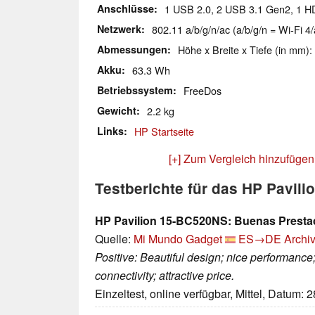
Anschlüsse
1 USB 2.0, 2 USB 3.1 Gen2, 1 H
Netzwerk
802.11 a/b/g/n/ac (a/b/g/n = Wi-Fi 4/
Abmessungen
Höhe x Breite x Tiefe (in mm):
Akku
63.3 Wh
Betriebssystem
FreeDos
Gewicht
2.2 kg
Links
HP Startseite
[+] Zum Vergleich hinzufügen
Testberichte für das HP Pavil
HP Pavilion 15-BC520NS: Buenas Prestac
Quelle:
Mi Mundo Gadget
ES→DE
Archiv
Positive: Beautiful design; nice performance
connectivity; attractive price.
Einzeltest, online verfügbar, Mittel, Datum: 