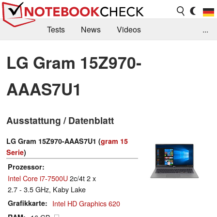
Tests
News
Videos
...
Benchmarks & Tech
Externe Tests
LG Gram 15Z970-
Kaufberatung
Deals
Suche
Jobs
AAAS7U1
Forum
Ausstattung / Datenblatt
LG Gram 15Z970-AAAS7U1 (
gram 15
Serie
)
Prozessor
Intel Core i7-7500U
2c/4t 2 x
2.7 - 3.5 GHz, Kaby Lake
Grafikkarte
Intel HD Graphics 620