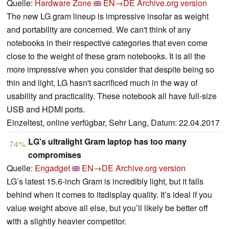
Quelle:
Hardware Zone
EN→DE
Archive.org version
The new LG gram lineup is impressive insofar as weight
and portability are concerned. We can't think of any
notebooks in their respective categories that even come
close to the weight of these gram notebooks. It is all the
more impressive when you consider that despite being so
thin and light, LG hasn't sacrificed much in the way of
usability and practicality. These notebook all have full-size
USB and HDMI ports.
Einzeltest, online verfügbar, Sehr Lang, Datum: 22.04.2017
LG's ultralight Gram laptop has too many
74%
compromises
Quelle:
Engadget
EN→DE
Archive.org version
LG’s latest 15.6-inch Gram is incredibly light, but it falls
behind when it comes to itsdisplay quality. It’s ideal if you
value weight above all else, but you’ll likely be better off
with a slightly heavier competitor.