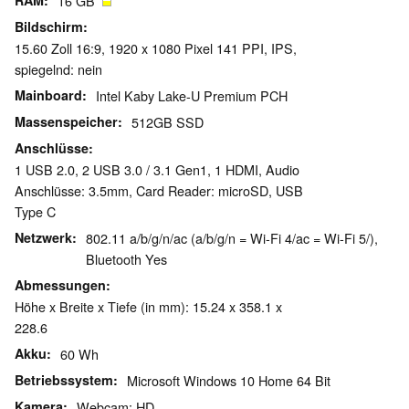
RAM
16 GB
Bildschirm
15.60 Zoll 16:9, 1920 x 1080 Pixel 141 PPI, IPS,
spiegelnd: nein
Mainboard
Intel Kaby Lake-U Premium PCH
Massenspeicher
512GB SSD
Anschlüsse
1 USB 2.0, 2 USB 3.0 / 3.1 Gen1, 1 HDMI, Audio
Anschlüsse: 3.5mm, Card Reader: microSD, USB
Type C
Netzwerk
802.11 a/b/g/n/ac (a/b/g/n = Wi-Fi 4/ac = Wi-Fi 5/),
Bluetooth Yes
Abmessungen
Höhe x Breite x Tiefe (in mm): 15.24 x 358.1 x
228.6
Akku
60 Wh
Betriebssystem
Microsoft Windows 10 Home 64 Bit
Kamera
Webcam: HD