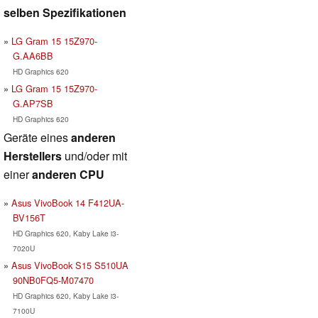
selben Spezifikationen
LG Gram 15 15Z970-
G.AA6BB
HD Graphics 620
LG Gram 15 15Z970-
G.AP7SB
HD Graphics 620
Geräte eines
anderen
Herstellers
und/oder mit
einer
anderen CPU
Asus VivoBook 14 F412UA-
BV156T
HD Graphics 620, Kaby Lake i3-
7020U
Asus VivoBook S15 S510UA
90NB0FQ5-M07470
HD Graphics 620, Kaby Lake i3-
7100U