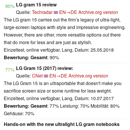
LG gram 15 review
90%
Quelle:
Techradar
EN→DE
Archive.org version
The LG gram 15 carries out the firm’s legacy of ultra-light,
large-screen laptops with style and impressive engineering.
However, there are other, more versatile options out there
that do more for less and are just as stylish.
Einzeltest, online verfügbar, Lang, Datum: 25.05.2018
Bewertung:
Gesamt
: 90%
LG Gram 15 (2017) review:
77%
Quelle:
CNet
EN→DE
Archive.org version
The LG Gram 15 is an ultraportable that doesn't make you
sacrifice screen size or some runtime for less weight.
Einzeltest, online verfügbar, Lang, Datum: 10.07.2017
Bewertung:
Gesamt
: 77% Leistung: 70% Mobilität: 80%
Gehäuse: 70%
Hands-on with the new ultralight LG gram notebooks