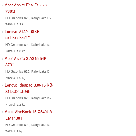
Acer Aspire E15 E5-576-
766Q
HD Graphics 620, Kaby Lake i7-
7500U, 2.3 kg
Lenovo V130-15IKB-
81HN00N3GE
HD Graphics 620, Kaby Lake i3-
7020U, 1.8 kg
Acer Aspire 3 A315-54K-
379T
HD Graphics 620, Kaby Lake i3-
7020U, 1.9 kg
Lenovo Ideapad 330-15IKB-
81DC00UEGE
HD Graphics 620, Kaby Lake i3-
7130U, 2.2 kg
Asus VivoBook 15 X540UA-
DM1138T
HD Graphics 620, Kaby Lake i3-
7020U, 2 kg