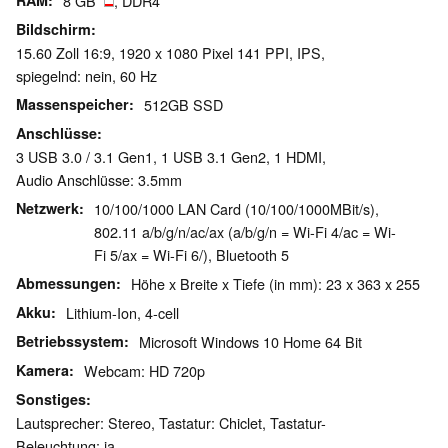
RAM
8 GB
, DDR4
Bildschirm
15.60 Zoll 16:9, 1920 x 1080 Pixel 141 PPI, IPS,
spiegelnd: nein, 60 Hz
Massenspeicher
512GB SSD
Anschlüsse
3 USB 3.0 / 3.1 Gen1, 1 USB 3.1 Gen2, 1 HDMI,
Audio Anschlüsse: 3.5mm
Netzwerk
10/100/1000 LAN Card (10/100/1000MBit/s),
802.11 a/b/g/n/ac/ax (a/b/g/n = Wi-Fi 4/ac = Wi-
Fi 5/ax = Wi-Fi 6/), Bluetooth 5
Abmessungen
Höhe x Breite x Tiefe (in mm): 23 x 363 x 255
Akku
Lithium-Ion, 4-cell
Betriebssystem
Microsoft Windows 10 Home 64 Bit
Kamera
Webcam: HD 720p
Sonstiges
Lautsprecher: Stereo, Tastatur: Chiclet, Tastatur-
Beleuchtung: ja