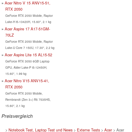
Acer Nitro V 15 ANV15-51,
RTX 2050
GeForce RTX 2050 Mobile, Raptor
Lake-H i5-13420H, 15.60", 2.1 kg
Acer Aspire 17 A17-51GM-
70LZ
GeForce RTX 2050 Mobile, Raptor
Lake-U Core 7 150U, 17.30", 2.2 kg
Acer Aspire Lite 15 AL15-52
GeForce RTX 3050 6GB Laptop
GPU, Alder Lake-P i5-12450H,
15.60", 1.99 kg
Acer Nitro V15 ANV15-41,
RTX 2050
GeForce RTX 2050 Mobile,
Rembrandt (Zen 3+) R5 7535HS,
15.60", 2.1 kg
Preisvergleich
>
Notebook Test, Laptop Test und News
>
Externe Tests
>
Acer
> Acer