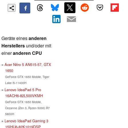
Geräte eines
anderen
Herstellers
und/oder mit
einer
anderen CPU
Acer Nitro 5 AN515-57, GTX
1650
GeForce GTX 1650 Mobile, Tiger
Lake i5-11400H
Lenovo IdeaPad 5 Pro
16ACH6-82L500VKMH
GeForce GTX 1650 Mobile,
Cezanne (Zen 3, Ryzen 5000) R7
5800H
Lenovo IdeaPad Gaming 3
15IHU6-82K1019DSP