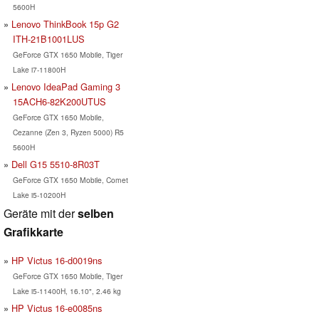
5600H
Lenovo ThinkBook 15p G2
ITH-21B1001LUS
GeForce GTX 1650 Mobile, Tiger
Lake i7-11800H
Lenovo IdeaPad Gaming 3
15ACH6-82K200UTUS
GeForce GTX 1650 Mobile,
Cezanne (Zen 3, Ryzen 5000) R5
5600H
Dell G15 5510-8R03T
GeForce GTX 1650 Mobile, Comet
Lake i5-10200H
Geräte mit der
selben
Grafikkarte
HP Victus 16-d0019ns
GeForce GTX 1650 Mobile, Tiger
Lake i5-11400H, 16.10", 2.46 kg
HP Victus 16-e0085ns