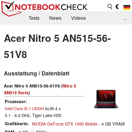
Tests
News
Videos
...
Benchmarks & Tech
Externe Tests
Acer Nitro 5 AN515-56-
Kaufberatung
Deals
Suche
Jobs
51V8
Forum
Ausstattung / Datenblatt
Acer Nitro 5 AN515-56-51V8 (
Nitro 5
AN515 Serie
)
Prozessor
Intel Core i5-11300H
4c/8t 4 x
3.1 - 4.4 GHz, Tiger Lake-H35
Grafikkarte
NVIDIA GeForce GTX 1650 Mobile
- 4 GB VRAM