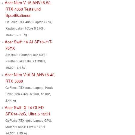
Acer Nitro V 15 ANV15-52,
RTX 4050 Tests und
Spezifikationen
GeForce RTX 4050 Laptop GPU,
Raptor Lake-H Core 5 210H,
15.60", 2.11 kg
Acer Swift 16 AI SF16-71T-
75YX
Arc B390 Panther Lake iGPU,
Panther Lake Ultra X7 358H,
16.00", 1.4 kg
Acer Nitro V16 AI ANV16-42,
RTX 5060
GeForce RTX 5060 Laptop, Hawk
Point (Zen 4/4c) R7 260, 16.00",
2.44 kg
Acer Swift X 14 OLED
SFX14-72G, Ultra 5 125H
GeForce RTX 4050 Laptop GPU,
Meteor Lake-H Ultra 5 125H,
14.50", 1.55 kg