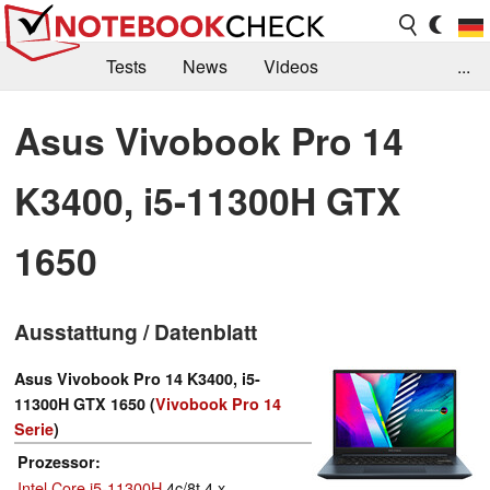
Tests
News
Videos
...
Benchmarks & Tech
Externe Tests
Asus Vivobook Pro 14
Kaufberatung
Deals
Suche
Jobs
K3400, i5-11300H GTX
Forum
1650
Ausstattung / Datenblatt
Asus Vivobook Pro 14 K3400, i5-
11300H GTX 1650 (
Vivobook Pro 14
Serie
)
Prozessor
Intel Core i5-11300H
4c/8t 4 x