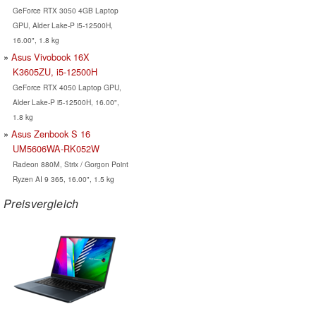
GeForce RTX 3050 4GB Laptop
GPU, Alder Lake-P i5-12500H,
16.00", 1.8 kg
Asus Vivobook 16X
K3605ZU, i5-12500H
GeForce RTX 4050 Laptop GPU,
Alder Lake-P i5-12500H, 16.00",
1.8 kg
Asus Zenbook S 16
UM5606WA-RK052W
Radeon 880M, Strix / Gorgon Point
Ryzen AI 9 365, 16.00", 1.5 kg
Preisvergleich