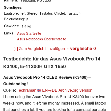
Kamera
Webcam: HD 720p
Sonstiges
Lautsprecher: Stereo, Tastatur: Chiclet, Tastatur-
Beleuchtung: ja
Gewicht
1.4 kg
Links
Asus Startseite
Asus Notebooks Übersichtseite
» vergleiche
0
[+] Zum Vergleich hinzufügen
Testberichte für das Asus Vivobook Pro 14
K3400, i5-11300H GTX 1650
Asus Vivobook Pro 14 OLED Review (K3400) –
Outstanding!
Quelle:
Techraman
EN→DE
Archive.org version
I been using the Asus Vivobook Pro 14 K3400 for over two
weeks now, and it left me mighty impressed. A small laptop
that punches a lot. If you are looking for a compact portable