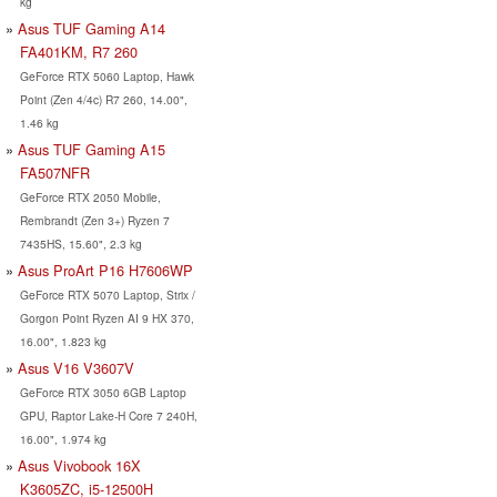
kg
Asus TUF Gaming A14
FA401KM, R7 260
GeForce RTX 5060 Laptop, Hawk
Point (Zen 4/4c) R7 260, 14.00",
1.46 kg
Asus TUF Gaming A15
FA507NFR
GeForce RTX 2050 Mobile,
Rembrandt (Zen 3+) Ryzen 7
7435HS, 15.60", 2.3 kg
Asus ProArt P16 H7606WP
GeForce RTX 5070 Laptop, Strix /
Gorgon Point Ryzen AI 9 HX 370,
16.00", 1.823 kg
Asus V16 V3607V
GeForce RTX 3050 6GB Laptop
GPU, Raptor Lake-H Core 7 240H,
16.00", 1.974 kg
Asus Vivobook 16X
K3605ZC, i5-12500H