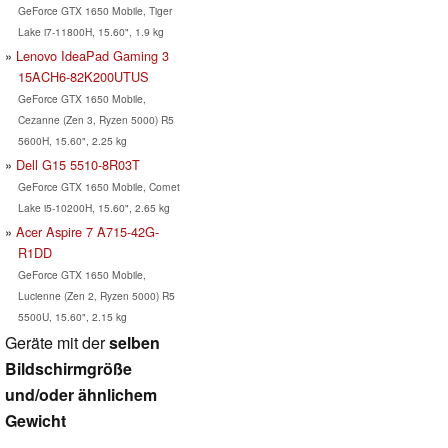
GeForce GTX 1650 Mobile, Tiger
Lake i7-11800H, 15.60", 1.9 kg
Lenovo IdeaPad Gaming 3
15ACH6-82K200UTUS
GeForce GTX 1650 Mobile,
Cezanne (Zen 3, Ryzen 5000) R5
5600H, 15.60", 2.25 kg
Dell G15 5510-8R03T
GeForce GTX 1650 Mobile, Comet
Lake i5-10200H, 15.60", 2.65 kg
Acer Aspire 7 A715-42G-
R1DD
GeForce GTX 1650 Mobile,
Lucienne (Zen 2, Ryzen 5000) R5
5500U, 15.60", 2.15 kg
Geräte mit der
selben
Bildschirmgröße
und/oder ähnlichem
Gewicht