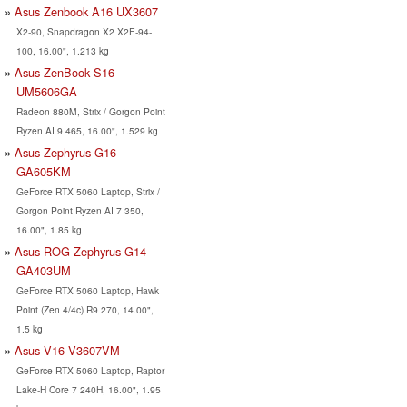
Asus Zenbook A16 UX3607
X2-90, Snapdragon X2 X2E-94-
100, 16.00", 1.213 kg
Asus ZenBook S16
UM5606GA
Radeon 880M, Strix / Gorgon Point
Ryzen AI 9 465, 16.00", 1.529 kg
Asus Zephyrus G16
GA605KM
GeForce RTX 5060 Laptop, Strix /
Gorgon Point Ryzen AI 7 350,
16.00", 1.85 kg
Asus ROG Zephyrus G14
GA403UM
GeForce RTX 5060 Laptop, Hawk
Point (Zen 4/4c) R9 270, 14.00",
1.5 kg
Asus V16 V3607VM
GeForce RTX 5060 Laptop, Raptor
Lake-H Core 7 240H, 16.00", 1.95