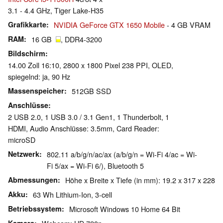
3.1 - 4.4 GHz, Tiger Lake-H35
Grafikkarte
NVIDIA GeForce GTX 1650 Mobile
- 4 GB VRAM
RAM
16 GB
, DDR4-3200
Bildschirm
14.00 Zoll 16:10, 2800 x 1800 Pixel 238 PPI, OLED,
spiegelnd: ja, 90 Hz
Massenspeicher
512GB SSD
Anschlüsse
2 USB 2.0, 1 USB 3.0 / 3.1 Gen1, 1 Thunderbolt, 1
HDMI, Audio Anschlüsse: 3.5mm, Card Reader:
microSD
Netzwerk
802.11 a/b/g/n/ac/ax (a/b/g/n = Wi-Fi 4/ac = Wi-
Fi 5/ax = Wi-Fi 6/), Bluetooth 5
Abmessungen
Höhe x Breite x Tiefe (in mm): 19.2 x 317 x 228
Akku
63 Wh Lithium-Ion, 3-cell
Betriebssystem
Microsoft Windows 10 Home 64 Bit