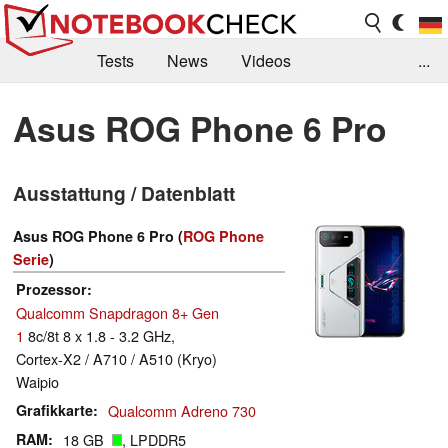
Tests
News
Videos
...
Benchmarks & Tech
Externe Tests
Asus ROG Phone 6 Pro
Kaufberatung
Deals
Suche
Jobs
Ausstattung / Datenblatt
Forum
Asus ROG Phone 6 Pro (
ROG Phone
Serie
)
Prozessor
Qualcomm Snapdragon 8+ Gen
1
8c/8t 8 x 1.8 - 3.2 GHz,
Cortex-X2 / A710 / A510 (Kryo)
Waipio
Grafikkarte
Qualcomm Adreno 730
RAM
18 GB
, LPDDR5