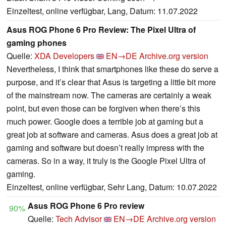
Einzeltest, online verfügbar, Lang, Datum: 11.07.2022
Asus ROG Phone 6 Pro Review: The Pixel Ultra of
gaming phones
Quelle:
XDA Developers
EN→DE
Archive.org version
Nevertheless, I think that smartphones like these do serve a
purpose, and it’s clear that Asus is targeting a little bit more
of the mainstream now. The cameras are certainly a weak
point, but even those can be forgiven when there’s this
much power. Google does a terrible job at gaming but a
great job at software and cameras. Asus does a great job at
gaming and software but doesn’t really impress with the
cameras. So in a way, it truly is the Google Pixel Ultra of
gaming.
Einzeltest, online verfügbar, Sehr Lang, Datum: 10.07.2022
Asus ROG Phone 6 Pro review
90%
Quelle:
Tech Advisor
EN→DE
Archive.org version