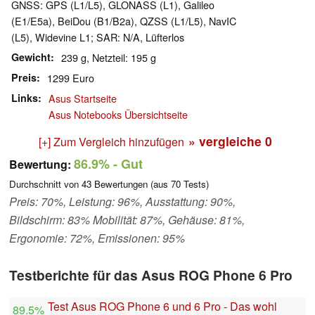
GNSS: GPS (L1/L5), GLONASS (L1), Galileo
(E1/E5a), BeiDou (B1/B2a), QZSS (L1/L5), NavIC
(L5), Widevine L1; SAR: N/A, Lüfterlos
Gewicht
239 g, Netzteil: 195 g
Preis
1299 Euro
Links
Asus Startseite
Asus Notebooks Übersichtseite
» vergleiche
0
[+] Zum Vergleich hinzufügen
86.9%
- Gut
Bewertung:
Durchschnitt von
43
Bewertungen (aus
70
Tests)
Preis: 70%, Leistung: 96%, Ausstattung: 90%,
Bildschirm: 83% Mobilität: 87%, Gehäuse: 81%,
Ergonomie: 72%, Emissionen: 95%
Testberichte für das Asus ROG Phone 6 Pro
Test Asus ROG Phone 6 und 6 Pro - Das wohl
89.5%