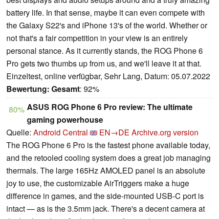
battery life. In that sense, maybe it can even compete with
the Galaxy S22's and iPhone 13's of the world. Whether or
not that's a fair competition in your view is an entirely
personal stance. As it currently stands, the ROG Phone 6
Pro gets two thumbs up from us, and we'll leave it at that.
Einzeltest, online verfügbar, Sehr Lang, Datum: 05.07.2022
Bewertung:
Gesamt
: 92%
ASUS ROG Phone 6 Pro review: The ultimate
80%
gaming powerhouse
Quelle:
Android Central
EN→DE
Archive.org version
The ROG Phone 6 Pro is the fastest phone available today,
and the retooled cooling system does a great job managing
thermals. The large 165Hz AMOLED panel is an absolute
joy to use, the customizable AirTriggers make a huge
difference in games, and the side-mounted USB-C port is
intact — as is the 3.5mm jack. There's a decent camera at