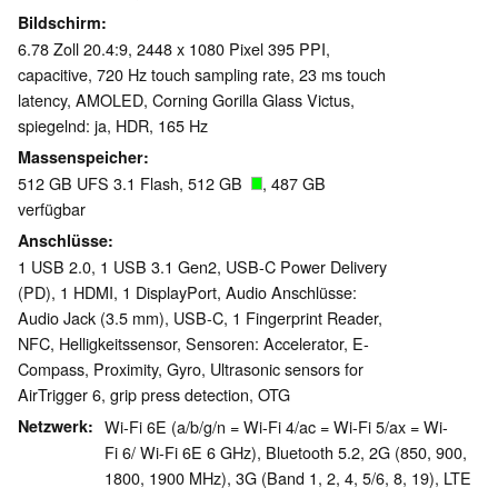
Bildschirm
6.78 Zoll 20.4:9, 2448 x 1080 Pixel 395 PPI,
capacitive, 720 Hz touch sampling rate, 23 ms touch
latency, AMOLED, Corning Gorilla Glass Victus,
spiegelnd: ja, HDR, 165 Hz
Massenspeicher
512 GB UFS 3.1 Flash, 512 GB
, 487 GB
verfügbar
Anschlüsse
1 USB 2.0, 1 USB 3.1 Gen2, USB-C Power Delivery
(PD), 1 HDMI, 1 DisplayPort, Audio Anschlüsse:
Audio Jack (3.5 mm), USB-C, 1 Fingerprint Reader,
NFC, Helligkeitssensor, Sensoren: Accelerator, E-
Compass, Proximity, Gyro, Ultrasonic sensors for
AirTrigger 6, grip press detection, OTG
Netzwerk
Wi-Fi 6E (a/b/g/n = Wi-Fi 4/ac = Wi-Fi 5/ax = Wi-
Fi 6/ Wi-Fi 6E 6 GHz), Bluetooth 5.2, 2G (850, 900,
1800, 1900 MHz), 3G (Band 1, 2, 4, 5/6, 8, 19), LTE