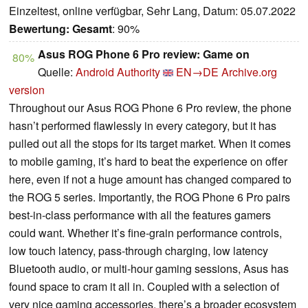
Einzeltest, online verfügbar, Sehr Lang, Datum: 05.07.2022
Bewertung:
Gesamt
: 90%
Asus ROG Phone 6 Pro review: Game on
80%
Quelle:
Android Authority
EN→DE
Archive.org
version
Throughout our Asus ROG Phone 6 Pro review, the phone
hasn’t performed flawlessly in every category, but it has
pulled out all the stops for its target market. When it comes
to mobile gaming, it’s hard to beat the experience on offer
here, even if not a huge amount has changed compared to
the ROG 5 series. Importantly, the ROG Phone 6 Pro pairs
best-in-class performance with all the features gamers
could want. Whether it’s fine-grain performance controls,
low touch latency, pass-through charging, low latency
Bluetooth audio, or multi-hour gaming sessions, Asus has
found space to cram it all in. Coupled with a selection of
very nice gaming accessories, there’s a broader ecosystem