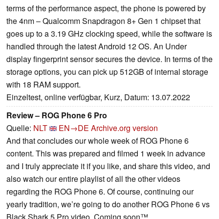
terms of the performance aspect, the phone is powered by
the 4nm – Qualcomm Snapdragon 8+ Gen 1 chipset that
goes up to a 3.19 GHz clocking speed, while the software is
handled through the latest Android 12 OS. An Under
display fingerprint sensor secures the device. In terms of the
storage options, you can pick up 512GB of internal storage
with 18 RAM support.
Einzeltest, online verfügbar, Kurz, Datum: 13.07.2022
Review – ROG Phone 6 Pro
Quelle:
NLT
EN→DE
Archive.org version
And that concludes our whole week of ROG Phone 6
content. This was prepared and filmed 1 week in advance
and I truly appreciate it if you like, and share this video, and
also watch our entire playlist of all the other videos
regarding the ROG Phone 6. Of course, continuing our
yearly tradition, we’re going to do another ROG Phone 6 vs
Black Shark 5 Pro video. Coming soon™.