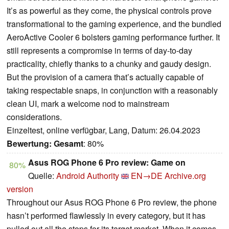
It’s as powerful as they come, the physical controls prove
transformational to the gaming experience, and the bundled
AeroActive Cooler 6 bolsters gaming performance further. It
still represents a compromise in terms of day-to-day
practicality, chiefly thanks to a chunky and gaudy design.
But the provision of a camera that’s actually capable of
taking respectable snaps, in conjunction with a reasonably
clean UI, mark a welcome nod to mainstream
considerations.
Einzeltest, online verfügbar, Lang, Datum: 26.04.2023
Bewertung:
Gesamt
: 80%
Asus ROG Phone 6 Pro review: Game on
80%
Quelle:
Android Authority
EN→DE
Archive.org
version
Throughout our Asus ROG Phone 6 Pro review, the phone
hasn’t performed flawlessly in every category, but it has
pulled out all the stops for its target market. When it comes