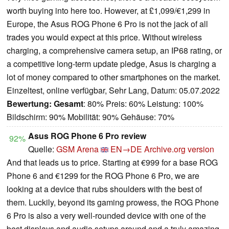
worth buying into here too. However, at £1,099/€1,299 in
Europe, the Asus ROG Phone 6 Pro is not the jack of all
trades you would expect at this price. Without wireless
charging, a comprehensive camera setup, an IP68 rating, or
a competitive long-term update pledge, Asus is charging a
lot of money compared to other smartphones on the market.
Einzeltest, online verfügbar, Sehr Lang, Datum: 05.07.2022
Bewertung:
Gesamt
: 80% Preis: 60% Leistung: 100%
Bildschirm: 90% Mobilität: 90% Gehäuse: 70%
Asus ROG Phone 6 Pro review
92%
Quelle:
GSM Arena
EN→DE
Archive.org version
And that leads us to price. Starting at €999 for a base ROG
Phone 6 and €1299 for the ROG Phone 6 Pro, we are
looking at a device that rubs shoulders with the best of
them. Luckily, beyond its gaming prowess, the ROG Phone
6 Pro is also a very well-rounded device with one of the
best displays and audio setups around and a truly amazing