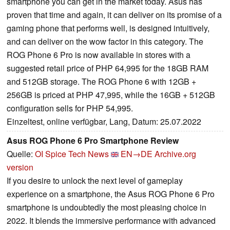
smartphone you can get in the market today. Asus has
proven that time and again, it can deliver on its promise of a
gaming phone that performs well, is designed intuitively,
and can deliver on the wow factor in this category. The
ROG Phone 6 Pro is now available in stores with a
suggested retail price of PHP 64,995 for the 18GB RAM
and 512GB storage. The ROG Phone 6 with 12GB +
256GB is priced at PHP 47,995, while the 16GB + 512GB
configuration sells for PHP 54,995.
Einzeltest, online verfügbar, Lang, Datum: 25.07.2022
Asus ROG Phone 6 Pro Smartphone Review
Quelle:
OI Spice Tech News
EN→DE
Archive.org
version
If you desire to unlock the next level of gameplay
experience on a smartphone, the Asus ROG Phone 6 Pro
smartphone is undoubtedly the most pleasing choice in
2022. It blends the immersive performance with advanced