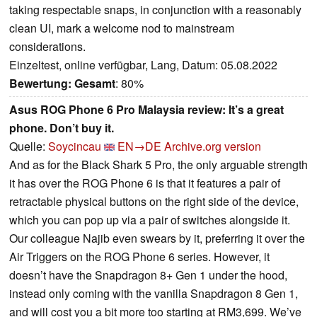
taking respectable snaps, in conjunction with a reasonably
clean UI, mark a welcome nod to mainstream
considerations.
Einzeltest, online verfügbar, Lang, Datum: 05.08.2022
Bewertung:
Gesamt
: 80%
Asus ROG Phone 6 Pro Malaysia review: It’s a great
phone. Don’t buy it.
Quelle:
Soycincau
EN→DE
Archive.org version
And as for the Black Shark 5 Pro, the only arguable strength
it has over the ROG Phone 6 is that it features a pair of
retractable physical buttons on the right side of the device,
which you can pop up via a pair of switches alongside it.
Our colleague Najib even swears by it, preferring it over the
Air Triggers on the ROG Phone 6 series. However, it
doesn’t have the Snapdragon 8+ Gen 1 under the hood,
instead only coming with the vanilla Snapdragon 8 Gen 1,
and will cost you a bit more too starting at RM3,699. We’ve