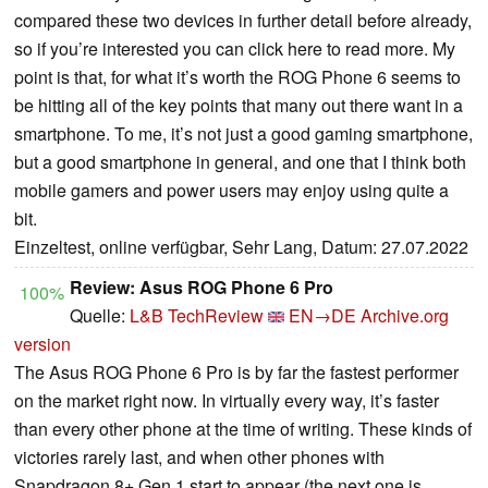
compared these two devices in further detail before already,
so if you’re interested you can click here to read more. My
point is that, for what it’s worth the ROG Phone 6 seems to
be hitting all of the key points that many out there want in a
smartphone. To me, it’s not just a good gaming smartphone,
but a good smartphone in general, and one that I think both
mobile gamers and power users may enjoy using quite a
bit.
Einzeltest, online verfügbar, Sehr Lang, Datum: 27.07.2022
Review: Asus ROG Phone 6 Pro
100%
Quelle:
L&B TechReview
EN→DE
Archive.org
version
The Asus ROG Phone 6 Pro is by far the fastest performer
on the market right now. In virtually every way, it’s faster
than every other phone at the time of writing. These kinds of
victories rarely last, and when other phones with
Snapdragon 8+ Gen 1 start to appear (the next one is