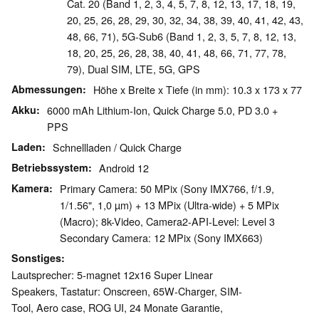
Cat. 20 (Band 1, 2, 3, 4, 5, 7, 8, 12, 13, 17, 18, 19,
20, 25, 26, 28, 29, 30, 32, 34, 38, 39, 40, 41, 42, 43,
48, 66, 71), 5G-Sub6 (Band 1, 2, 3, 5, 7, 8, 12, 13,
18, 20, 25, 26, 28, 38, 40, 41, 48, 66, 71, 77, 78,
79), Dual SIM, LTE, 5G, GPS
Abmessungen
Höhe x Breite x Tiefe (in mm): 10.3 x 173 x 77
Akku
6000 mAh Lithium-Ion, Quick Charge 5.0, PD 3.0 +
PPS
Laden
Schnellladen / Quick Charge
Betriebssystem
Android 12
Kamera
Primary Camera: 50 MPix (Sony IMX766, f/1.9,
1/1.56", 1,0 µm) + 13 MPix (Ultra-wide) + 5 MPix
(Macro); 8k-Video, Camera2-API-Level: Level 3
Secondary Camera: 12 MPix (Sony IMX663)
Sonstiges
Lautsprecher: 5-magnet 12x16 Super Linear
Speakers, Tastatur: Onscreen, 65W-Charger, SIM-
Tool, Aero case, ROG UI, 24 Monate Garantie,