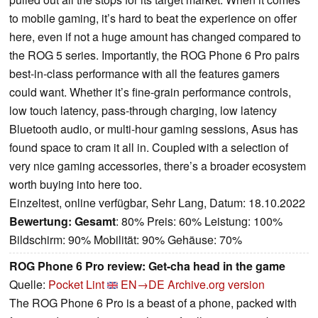
to mobile gaming, it’s hard to beat the experience on offer
here, even if not a huge amount has changed compared to
the ROG 5 series. Importantly, the ROG Phone 6 Pro pairs
best-in-class performance with all the features gamers
could want. Whether it’s fine-grain performance controls,
low touch latency, pass-through charging, low latency
Bluetooth audio, or multi-hour gaming sessions, Asus has
found space to cram it all in. Coupled with a selection of
very nice gaming accessories, there’s a broader ecosystem
worth buying into here too.
Einzeltest, online verfügbar, Sehr Lang, Datum: 18.10.2022
Bewertung:
Gesamt
: 80% Preis: 60% Leistung: 100%
Bildschirm: 90% Mobilität: 90% Gehäuse: 70%
ROG Phone 6 Pro review: Get-cha head in the game
Quelle:
Pocket Lint
EN→DE
Archive.org version
The ROG Phone 6 Pro is a beast of a phone, packed with