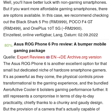
Well, you'll have better luck with non-gaming smartphones.
But if you want more affordable gaming smartphones, there
are options available. In this case, we recommend checking
out the Black Shark 5 Pro (RM3999), POCO F4 GT
(RM2499), and OnePlus 10T 5G (~RM2900).
Einzeltest, online verfügbar, Lang, Datum: 02.09.2022
Asus ROG Phone 6 Pro review: A bumper mobile
80%
gaming package
Quelle:
Expert Reviews
EN→DE
Archive.org version
The Asus ROG Phone 6 is another excellent option for that
small but dedicated niche of hardcore smartphone gamers.
It’s as powerful as they come, the physical controls prove
transformational to the gaming experience, and the bundled
AeroActive Cooler 6 bolsters gaming performance further. It
still represents a compromise in terms of day-to-day
practicality, chiefly thanks to a chunky and gaudy design.
But the provision of a camera that’s actually capable of