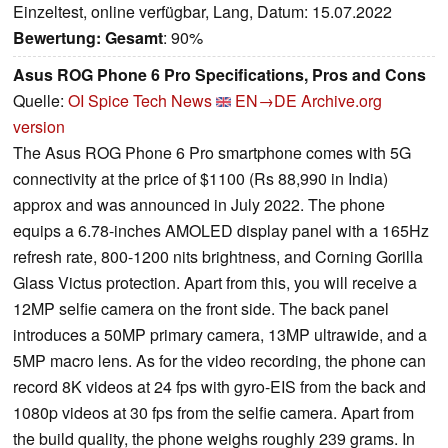
Einzeltest, online verfügbar, Lang, Datum: 15.07.2022
Bewertung:
Gesamt
: 90%
Asus ROG Phone 6 Pro Specifications, Pros and Cons
Quelle:
OI Spice Tech News
EN→DE
Archive.org
version
The Asus ROG Phone 6 Pro smartphone comes with 5G
connectivity at the price of $1100 (Rs 88,990 in India)
approx and was announced in July 2022. The phone
equips a 6.78-inches AMOLED display panel with a 165Hz
refresh rate, 800-1200 nits brightness, and Corning Gorilla
Glass Victus protection. Apart from this, you will receive a
12MP selfie camera on the front side. The back panel
introduces a 50MP primary camera, 13MP ultrawide, and a
5MP macro lens. As for the video recording, the phone can
record 8K videos at 24 fps with gyro-EIS from the back and
1080p videos at 30 fps from the selfie camera. Apart from
the build quality, the phone weighs roughly 239 grams. In