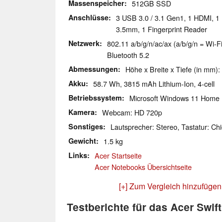
Massenspeicher
512GB SSD
Anschlüsse
3 USB 3.0 / 3.1 Gen1, 1 HDMI, 1 
3.5mm, 1 Fingerprint Reader
Netzwerk
802.11 a/b/g/n/ac/ax (a/b/g/n = Wi-Fi
Bluetooth 5.2
Abmessungen
Höhe x Breite x Tiefe (in mm):
Akku
58.7 Wh, 3815 mAh Lithium-Ion, 4-cell
Betriebssystem
Microsoft Windows 11 Home
Kamera
Webcam: HD 720p
Sonstiges
Lautsprecher: Stereo, Tastatur: Chi
Gewicht
1.5 kg
Links
Acer Startseite
Acer Notebooks Übersichtseite
[+] Zum Vergleich hinzufügen
Testberichte für das Acer Swi