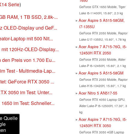
1650
X14 Serie
)
GeForce GTX 1650 Mobile, Tiger
Lake i5-11400H, 15.60", 2.3 kg
GB RAM, 1 TB SSD, 2.8k-...
Acer Aspire 5 A515-58GM,
i7-1355U
Hz OLED-Display und GeF...
GeForce RTX 2050 Mobile, Raptor
tor-Laptop mit 500 Nit...
Lake-U i7-1355U, 15.60", 1.78 kg
Acer Aspire 7 A715-76G, i5-
X mit 120Hz-OLED-Display...
12450H RTX 2050
 den Preis von 1.700 Eu...
GeForce RTX 2050 Mobile, Alder
Lake-P i5-12450H, 15.60", 2.1 kg
m Test - Multimedia-Lap...
Acer Aspire 5 A515-58GM
GeForce RTX 2050 Mobile, Raptor
stet: GeForce RTX 3050 ...
Lake-H i5-13420H, 15.60", 1.7 kg
TX 3050 im Test: Unter...
Acer Nitro 5 AN517-55
GeForce RTX 4050 Laptop GPU,
1650 im Test: Schneller...
Alder Lake-P i5-12500H, 17.30", 3
kg
e Quelle
Acer Aspire 7 A715-76G, i5-
gle
12450H RTX 3050
gen
GeForce RTX 3050 4GB Laptop