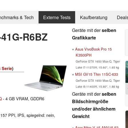
nchmarks & Tech
Externe Tests
Kaufberatung
Deal
Geräte mit der
selben
4-41G-R6BZ
Grafikkarte
Asus VivoBook Pro 15
K3500PH
GeForce GTX 1650 Max-Q, Tiger
Lake i7-11370H, 15.60", 1.65 kg
 Serie
)
MSI GV15 Thin 11SC-633
GeForce GTX 1650 Max-Q, Tiger
Lake i5-11400H, 15.60", 1.86 kg
Geräte mit der
selben
Q
- 4 GB VRAM, GDDR6
Bildschirmgröße
und/oder ähnlichem
 157 PPI, IPS, spiegelnd: nein,
Gewicht
Acer Nitro V 15 ANV15-52,