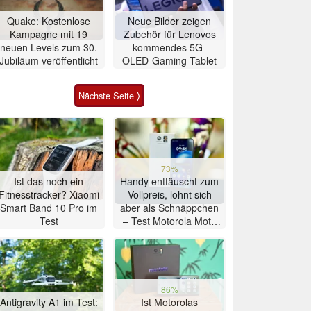
Quake: Kostenlose
Neue Bilder zeigen
Kampagne mit 19
Zubehör für Lenovos
neuen Levels zum 30.
kommendes 5G-
Jubiläum veröffentlicht
OLED-Gaming-Tablet
Nächste Seite ⟩
73%
Ist das noch ein
Handy enttäuscht zum
Fitnesstracker? Xiaomi
Vollpreis, lohnt sich
Smart Band 10 Pro im
aber als Schnäppchen
Test
– Test Motorola Moto
G47 Smartphone
86%
Antigravity A1 im Test:
Ist Motorolas