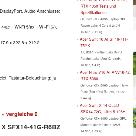
RTX 4050 Tests und
DisplayPort, Audio Anschlüsse:
Spezifikationen
GeForce RTX 4050 Laptop GPU,
Raptor Lake-H Core 5 210H,
 4/ac = Wi-Fi 5/ax = Wi-Fi 6/),
15.60", 2.11 kg
Acer Swift 16 AI SF16-71T-
 17.9 x 322.8 x 212.2
75YX
Arc B390 Panther Lake iGPU,
Panther Lake Ultra X7 358H,
16.00", 1.4 kg
Acer Nitro V16 AI ANV16-42,
clet, Tastatur-Beleuchtung: ja
RTX 5060
GeForce RTX 5060 Laptop, Hawk
Point (Zen 4/4c) R7 260, 16.00",
2.44 kg
Acer Swift X 14 OLED
SFX14-72G, Ultra 5 125H
» vergleiche
0
GeForce RTX 4050 Laptop GPU,
Meteor Lake-H Ultra 5 125H,
ft X SFX14-41G-R6BZ
14.50", 1.55 kg