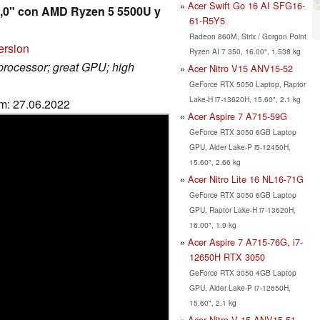
Acer Swift Go 16 AI SFG16-
14,0" con AMD Ryzen 5 5500U y
61-R5Y5
Radeon 860M, Strix / Gorgon Point
ersion
Ryzen AI 7 350, 16.00", 1.538 kg
 processor; great GPU; high
Acer Nitro V15 ANV15-52
GeForce RTX 5050 Laptop, Raptor
Lake-H i7-13620H, 15.60", 2.1 kg
um: 27.06.2022
Acer Aspire 7 A715-59G
GeForce RTX 3050 6GB Laptop
GPU, Alder Lake-P i5-12450H,
15.60", 2.66 kg
Acer Nitro Lite 16 NL16-71G
GeForce RTX 3050 6GB Laptop
GPU, Raptor Lake-H i7-13620H,
16.00", 1.9 kg
Acer Aspire 7 A715-76G, i7-
12650H RTX 3050
GeForce RTX 3050 4GB Laptop
GPU, Alder Lake-P i7-12650H,
15.60", 2.1 kg
Acer Nitro V 15 ANV15-51,