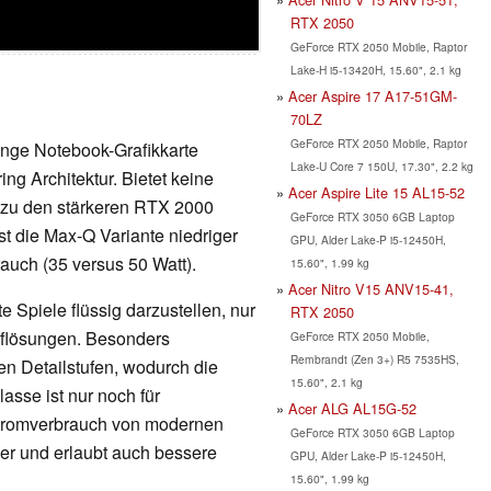
RTX 2050
GeForce RTX 2050 Mobile, Raptor
Lake-H i5-13420H, 15.60", 2.1 kg
Acer Aspire 17 A17-51GM-
70LZ
GeForce RTX 2050 Mobile, Raptor
ange Notebook-Grafikkarte
Lake-U Core 7 150U, 17.30", 2.2 kg
ng Architektur. Bietet keine
Acer Aspire Lite 15 AL15-52
 zu den stärkeren RTX 2000
GeForce RTX 3050 6GB Laptop
st die Max-Q Variante niedriger
GPU, Alder Lake-P i5-12450H,
rauch (35 versus 50 Watt).
15.60", 1.99 kg
Acer Nitro V15 ANV15-41,
 Spiele flüssig darzustellen, nur
RTX 2050
Auflösungen. Besonders
GeForce RTX 2050 Mobile,
Rembrandt (Zen 3+) R5 7535HS,
en Detailstufen, wodurch die
15.60", 2.1 kg
lasse ist nur noch für
Acer ALG AL15G-52
Stromverbrauch von modernen
GeForce RTX 3050 6GB Laptop
nger und erlaubt auch bessere
GPU, Alder Lake-P i5-12450H,
15.60", 1.99 kg