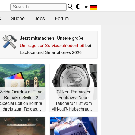
▼
s
Suche
Jobs
Forum
Unsere große
Jetzt mitmachen:
Umfrage zur Servicezufriedenheit
bei
Laptops und Smartphones 2026
Zelda Ocarina of Time
Citizen Promaster
Remake: Switch 2
Seahawk: Neue
Special Edition könnte
Taucheruhr ist vom
direkt zum Release
MH-60R-Hubschrauber
des Spiels erscheinen
inspiriert