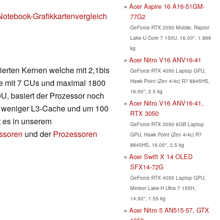
Acer Aspire 16 A16-51GM-
Notebook-Grafikkartenvergleich
77G2
GeForce RTX 2050 Mobile, Raptor
Lake-U Core 7 150U, 16.00", 1.866
kg
Acer Nitro V16 ANV16-41
ierten Kernen welche mit 2,1bis
GeForce RTX 4050 Laptop GPU,
Hawk Point (Zen 4/4c) R7 8845HS,
rte mit 7 CUs und maximal 1800
16.00", 2.5 kg
U, basiert der Prozessor noch
Acer Nitro V16 ANV16-41,
tet weniger L3-Cache und um 100
RTX 3050
t es in unserem
GeForce RTX 3050 6GB Laptop
essoren
und der
Prozessoren
GPU, Hawk Point (Zen 4/4c) R7
8845HS, 16.00", 2.5 kg
Acer Swift X 14 OLED
SFX14-72G
GeForce RTX 4050 Laptop GPU,
Meteor Lake-H Ultra 7 155H,
14.50", 1.55 kg
Acer Nitro 5 AN515-57, GTX