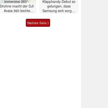
immersive 360°-
Klapphandy-Debut so
Drohne macht der DJI
gelungen, dass
Avata 360 leichte
Samsung sich sorgen
Konkurrenz
muss? – Razr Fold
Smartphone im Test
Nächste Seite ⟩