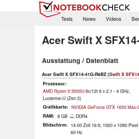
Tests
News
Videos
Be
Acer Swift X SFX1
Ausstattung / Datenblatt
Acer Swift X SFX14-41G-R6BZ (
Swift X SFX14
Prozessor
AMD Ryzen 5 5500U
6c/12t 6 x 2.1 - 4 GHz,
Lucienne-U (Zen 2)
Grafikkarte
NVIDIA GeForce GTX 1650 Max-
RAM
8 GB
, DDR4
Bildschirm
14.00 Zoll 16:9, 1920 x 1080 Pixel
60 Hz