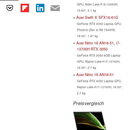
GPU, Alder Lake-P i5-12450H,
15.60", 2.1 kg
Acer Swift X SFX16-61G
GeForce RTX 4050 Laptop GPU,
Phoenix (Zen 4) R9 7940HS,
16.00", 1.97 kg
Acer Nitro 16 AN16-51, i7-
13700H RTX 3050
GeForce RTX 3050 6GB Laptop
GPU, Raptor Lake-H i7-13700H,
16.00", 2.7 kg
Acer Nitro 16 AN16-51
GeForce RTX 4050 Laptop GPU,
Raptor Lake-H i7-13700H, 16.00",
2.7 kg
Preisvergleich