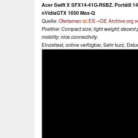
Acer Swift X SFX14-41G-R6BZ. Portátil 
nVidiaGTX 1650 Max-Q
Quelle:
Ofertaman
ES→DE
Archive.org v
Positive: Compact size; light weight; decent
mobility; nice connectivity.
Einzeltest, online verfügbar, Sehr kurz, Dat