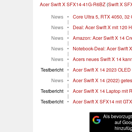
Acer Swift X SFX14-41G-R6BZ
(
Swift X SF
News
•
Core Ultra 5, RTX 4050, 32 
|
News
•
Deal: Acer Swift X mit 120 
|
News
•
Amazon: Acer Swift X 14 Crea
|
News
•
Notebook-Deal: Acer Swift 
|
News
•
Acers neues Swift X 14 kann
|
Testbericht
•
Acer Swift X 14 2023 OLED i
|
News
•
Acer Swift X 14 (2022) gete
|
Testbericht
•
Acer Swift X 14 Laptop mit R
|
Testbericht
•
Acer Swift X SFX14 mit GTX 
Als bevorzugt
auf Goo
hinzufü