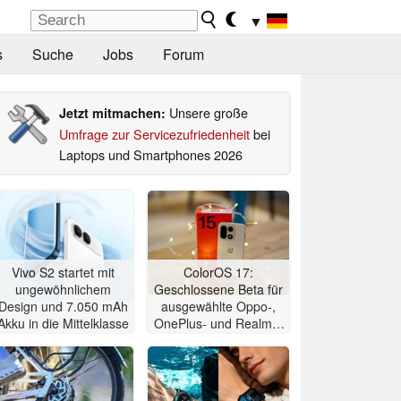
▼
s
Suche
Jobs
Forum
Unsere große
Jetzt mitmachen:
Umfrage zur Servicezufriedenheit
bei
Laptops und Smartphones 2026
Vivo S2 startet mit
ColorOS 17:
ungewöhnlichem
Geschlossene Beta für
Design und 7.050 mAh
ausgewählte Oppo-,
Akku in die Mittelklasse
OnePlus- und Realme-
Geräte startet in
internationalen
Märkten