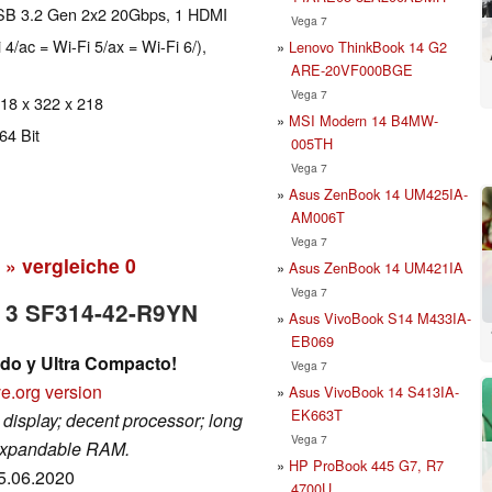
USB 3.2 Gen 2x2 20Gbps, 1 HDMI
Vega 7
 4/ac = Wi-Fi 5/ax = Wi-Fi 6/),
Lenovo ThinkBook 14 G2
ARE-20VF000BGE
Vega 7
 18 x 322 x 218
MSI Modern 14 B4MW-
64 Bit
005TH
Vega 7
Asus ZenBook 14 UM425IA-
AM006T
Vega 7
» vergleiche
0
Asus ZenBook 14 UM421IA
Vega 7
ft 3 SF314-42-R9YN
Asus VivoBook S14 M433IA-
EB069
ido y Ultra Compacto!
Vega 7
e.org version
Asus VivoBook 14 S413IA-
EK663T
 display; decent processor; long
Vega 7
n-expandable RAM.
HP ProBook 445 G7, R7
15.06.2020
4700U