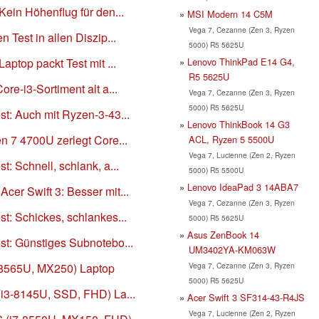
Kein Höhenflug für den...
MSI Modern 14 C5M
Vega 7, Cezanne (Zen 3, Ryzen
 Test in allen Diszip...
5000) R5 5625U
Lenovo ThinkPad E14 G4,
aptop packt Test mit ...
R5 5625U
re-i3-Sortiment alt a...
Vega 7, Cezanne (Zen 3, Ryzen
5000) R5 5625U
st: Auch mit Ryzen-3-43...
Lenovo ThinkBook 14 G3
n 7 4700U zerlegt Core...
ACL, Ryzen 5 5500U
Vega 7, Lucienne (Zen 2, Ryzen
t: Schnell, schlank, a...
5000) R5 5500U
Lenovo IdeaPad 3 14ABA7
cer Swift 3: Besser mit...
Vega 7, Cezanne (Zen 3, Ryzen
t: Schickes, schlankes...
5000) R5 5625U
Asus ZenBook 14
st: Günstiges Subnotebo...
UM3402YA-KM063W
Vega 7, Cezanne (Zen 3, Ryzen
7-8565U, MX250) Laptop
5000) R5 5625U
(i3-8145U, SSD, FHD) La...
Acer Swift 3 SF314-43-R4JS
Vega 7, Lucienne (Zen 2, Ryzen