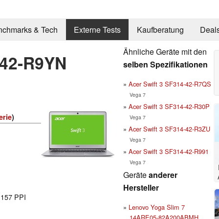
nchmarks & Tech
Externe Tests
Kaufberatung
Deal
Ähnliche Geräte mit den
-42-R9YN
selben Spezifikationen
Acer Swift 3 SF314-42-R7QS
Vega 7
Acer Swift 3 SF314-42-R30P
erie
)
Vega 7
Acer Swift 3 SF314-42-R3ZU
Vega 7
Acer Swift 3 SF314-42-R991
Vega 7
Geräte
anderer
Hersteller
l 157 PPI
Lenovo Yoga Slim 7
14ARE05-82A200ABMH