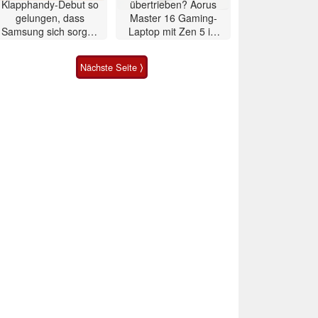
Klapphandy-Debut so
übertrieben? Aorus
gelungen, dass
Master 16 Gaming-
Samsung sich sorgen
Laptop mit Zen 5 im
muss? – Razr Fold
Test
Smartphone im Test
Nächste Seite ⟩