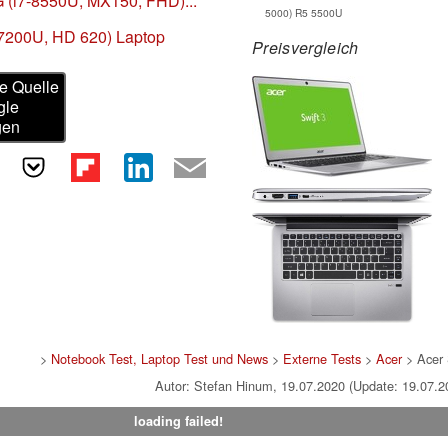
G (i7-8550U, MX150, FHD)...
5000) R5 5500U
5-7200U, HD 620) Laptop
Preisvergleich
e Quelle
gle
gen
>
Notebook Test, Laptop Test und News
>
Externe Tests
>
Acer
> Acer 
Autor: Stefan Hinum, 19.07.2020 (Update: 19.07.2
loading failed!