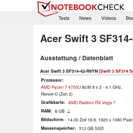
Tests
News
Videos
Be
Acer Swift 3 SF314
Ausstattung / Datenblatt
Acer Swift 3 SF314-42-R9YN (
Swift 3 SF314 S
Prozessor
AMD Ryzen 7 4700U
8c/8t 8 x 2 - 4.1 GHz,
Renoir-U (Zen 2)
Grafikkarte
AMD Radeon RX Vega 7
RAM
8 GB
Bildschirm
14.00 Zoll 16:9, 1920 x 1080 Pixe
Massenspeicher
512 GB SSD