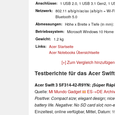
Anschlüsse
1 USB 2.0, 1 USB 3.1 Gen2, 1 
Netzwerk
802.11 a/b/g/n/ac/ax (a/b/g/n = Wi-Fi
Bluetooth 5.0
Abmessungen
Höhe x Breite x Tiefe (in mm):
Betriebssystem
Microsoft Windows 10 Home 
Gewicht
1.2 kg
Links
Acer Startseite
Acer Notebooks Übersichtseite
[+] Zum Vergleich hinzufügen
Testberichte für das Acer Swi
Acer Swift 3 SF314-42-R9YN: ¡Súper Ráp
Quelle:
Mi Mundo Gadget
ES→DE
Archiv
Positive: Compact size; elegant design; nice
battery life. Negative: No SD card slot; no
Einzeltest, online verfügbar, Mittel, Datum: 