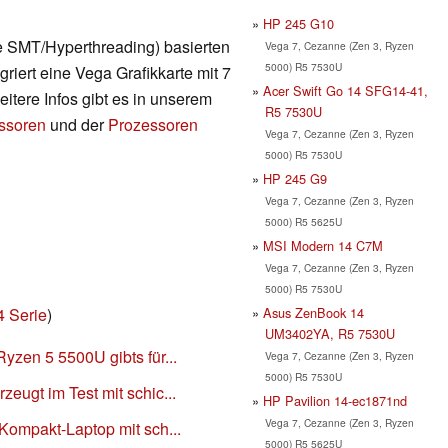
HP 245 G10
e SMT/Hyperthreading) basierten
Vega 7, Cezanne (Zen 3, Ryzen
5000) R5 7530U
griert eine Vega Grafikkarte mit 7
Acer Swift Go 14 SFG14-41,
tere Infos gibt es in unserem
R5 7530U
essoren
und der
Prozessoren
Vega 7, Cezanne (Zen 3, Ryzen
5000) R5 7530U
HP 245 G9
Vega 7, Cezanne (Zen 3, Ryzen
5000) R5 5625U
MSI Modern 14 C7M
Vega 7, Cezanne (Zen 3, Ryzen
5000) R5 7530U
Asus ZenBook 14
4 Serie
)
UM3402YA, R5 7530U
yzen 5 5500U gibts für...
Vega 7, Cezanne (Zen 3, Ryzen
5000) R5 7530U
eugt im Test mit schic...
HP Pavilion 14-ec1871nd
Vega 7, Cezanne (Zen 3, Ryzen
 Kompakt-Laptop mit sch...
5000) R5 5625U