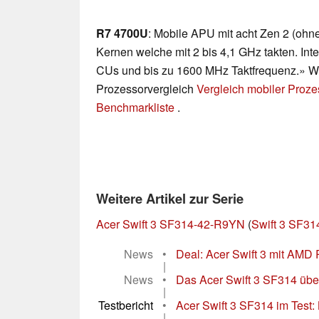
R7 4700U
: Mobile APU mit acht Zen 2 (ohn
Kernen welche mit 2 bis 4,1 GHz takten. Inte
CUs und bis zu 1600 MHz Taktfrequenz.» Wei
Prozessorvergleich
Vergleich mobiler Proz
Benchmarkliste
.
Weitere Artikel zur Serie
Acer Swift 3 SF314-42-R9YN
(
Swift 3 SF31
News
•
Deal: Acer Swift 3 mit AMD R
|
News
•
Das Acer Swift 3 SF314 überz
|
Testbericht
•
Acer Swift 3 SF314 im Test:
|