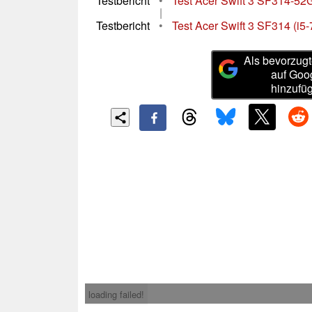
Testbericht
•
Test Acer Swift 3 SF314-52
|
Testbericht
•
Test Acer Swift 3 SF314 (i
Als bevorzugt
auf Goo
hinzufü
loading failed!