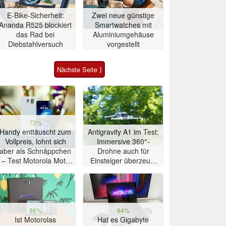
E-Bike-Sicherheit:
Zwei neue günstige
Ananda R525 blockiert
Smartwatches mit
das Rad bei
Aluminiumgehäuse
Diebstahlversuch
vorgestellt
Nächste Seite ⟩
73%
Handy enttäuscht zum
Antigravity A1 im Test:
Vollpreis, lohnt sich
Immersive 360°-
aber als Schnäppchen
Drohne auch für
– Test Motorola Moto
Einsteiger überzeugt
G47 Smartphone
mit Einschränkungen
86%
84%
Ist Motorolas
Hat es Gigabyte