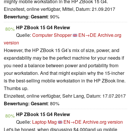
mighty mobile workstation in the HP ZBook 15 G4.
Einzeltest, online verfügbar, Mittel, Datum: 21.09.2017
Bewertung:
Gesamt
: 90%
HP ZBook 15 G4 Review
80%
Quelle:
Computer Shopper
EN→DE
Archive.org
version
However, the HP ZBook 15 G4’s mix of size, power, and
expandability may be the perfect machine for your needs if
you need a balance between power and portability from
your workstation. And that might explain why the 15-incher
is the best-selling mobile workstation in the HP ZBook line.
Thumbs up.
Einzeltest, online verfügbar, Sehr Lang, Datum: 17.07.2017
Bewertung:
Gesamt
: 80%
HP ZBook 15 G4 Review
80%
Quelle:
Laptop Mag
EN→DE
Archive.org version
Let's be honest, when discussing $4,000and up mobile