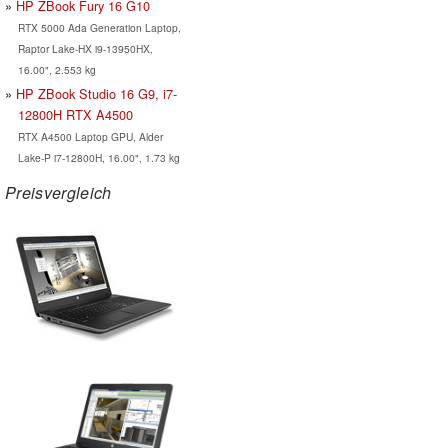
HP ZBook Fury 16 G10
RTX 5000 Ada Generation Laptop,
Raptor Lake-HX i9-13950HX,
16.00", 2.553 kg
HP ZBook Studio 16 G9, i7-
12800H RTX A4500
RTX A4500 Laptop GPU, Alder
Lake-P i7-12800H, 16.00", 1.73 kg
Preisvergleich