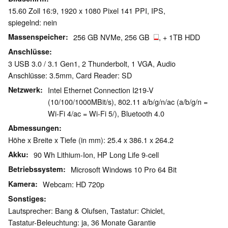
15.60 Zoll 16:9, 1920 x 1080 Pixel 141 PPI, IPS,
spiegelnd: nein
Massenspeicher
256 GB NVMe, 256 GB
, + 1TB HDD
Anschlüsse
3 USB 3.0 / 3.1 Gen1, 2 Thunderbolt, 1 VGA, Audio
Anschlüsse: 3.5mm, Card Reader: SD
Netzwerk
Intel Ethernet Connection I219-V
(10/100/1000MBit/s), 802.11 a/b/g/n/ac (a/b/g/n =
Wi-Fi 4/ac = Wi-Fi 5/), Bluetooth 4.0
Abmessungen
Höhe x Breite x Tiefe (in mm): 25.4 x 386.1 x 264.2
Akku
90 Wh Lithium-Ion, HP Long Life 9-cell
Betriebssystem
Microsoft Windows 10 Pro 64 Bit
Kamera
Webcam: HD 720p
Sonstiges
Lautsprecher: Bang & Olufsen, Tastatur: Chiclet,
Tastatur-Beleuchtung: ja, 36 Monate Garantie