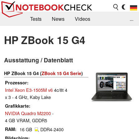
Tests
News
Videos
...
Benchmarks & Tech
Externe Tests
HP ZBook 15 G4
Kaufberatung
Deals
Suche
Jobs
Ausstattung / Datenblatt
Forum
HP ZBook 15 G4 (
ZBook 15 G4 Serie
)
Prozessor
Intel Xeon E3-1505M v6
4c/8t 4
x 3 - 4 GHz, Kaby Lake
Grafikkarte
NVIDIA Quadro M2200
-
4 GB VRAM, GDDR5
RAM
16 GB
, DDR4-2400
Bildschirm