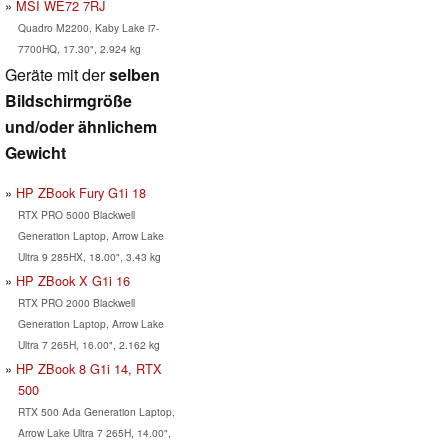
MSI WE72 7RJ
Quadro M2200, Kaby Lake i7-
7700HQ, 17.30", 2.924 kg
Geräte mit der
selben
Bildschirmgröße
und/oder ähnlichem
Gewicht
HP ZBook Fury G1i 18
RTX PRO 5000 Blackwell
Generation Laptop, Arrow Lake
Ultra 9 285HX, 18.00", 3.43 kg
HP ZBook X G1i 16
RTX PRO 2000 Blackwell
Generation Laptop, Arrow Lake
Ultra 7 265H, 16.00", 2.162 kg
HP ZBook 8 G1i 14, RTX
500
RTX 500 Ada Generation Laptop,
Arrow Lake Ultra 7 265H, 14.00",