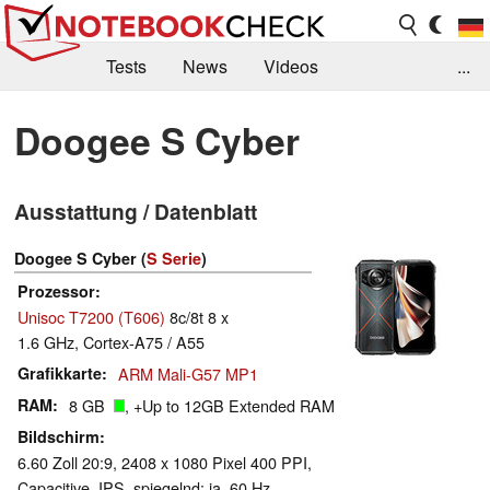
Tests
News
Videos
...
Benchmarks & Tech
Externe Tests
Doogee S Cyber
Kaufberatung
Deals
Suche
Jobs
Ausstattung / Datenblatt
Forum
Doogee S Cyber (
S Serie
)
Prozessor
Unisoc T7200 (T606)
8c/8t 8 x
1.6 GHz, Cortex-A75 / A55
Grafikkarte
ARM Mali-G57 MP1
RAM
8 GB
, +Up to 12GB Extended RAM
Bildschirm
6.60 Zoll 20:9, 2408 x 1080 Pixel 400 PPI,
Capacitive, IPS, spiegelnd: ja, 60 Hz