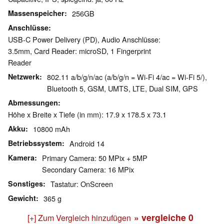
Massenspeicher
256GB
Anschlüsse
USB-C Power Delivery (PD), Audio Anschlüsse:
3.5mm, Card Reader: microSD, 1 Fingerprint
Reader
Netzwerk
802.11 a/b/g/n/ac (a/b/g/n = Wi-Fi 4/ac = Wi-Fi 5/),
Bluetooth 5, GSM, UMTS, LTE, Dual SIM, GPS
Abmessungen
Höhe x Breite x Tiefe (in mm): 17.9 x 178.5 x 73.1
Akku
10800 mAh
Betriebssystem
Android 14
Kamera
Primary Camera: 50 MPix + 5MP
Secondary Camera: 16 MPix
Sonstiges
Tastatur: OnScreen
Gewicht
365 g
» vergleiche
0
[+] Zum Vergleich hinzufügen