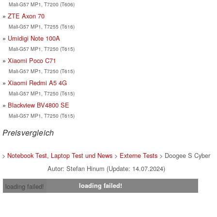
Mali-G57 MP1, T7200 (T606)
ZTE Axon 70
Mali-G57 MP1, T7255 (T616)
Umidigi Note 100A
Mali-G57 MP1, T7250 (T615)
Xiaomi Poco C71
Mali-G57 MP1, T7250 (T615)
Xiaomi Redmi A5 4G
Mali-G57 MP1, T7250 (T615)
Blackview BV4800 SE
Mali-G57 MP1, T7250 (T615)
Preisvergleich
>
Notebook Test, Laptop Test und News
>
Externe Tests
> Doogee S Cyber
Autor: Stefan Hinum (Update: 14.07.2024)
loading failed!
loading failed!