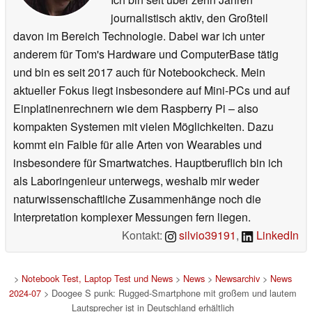
journalistisch aktiv, den Großteil
davon im Bereich Technologie. Dabei war ich unter
anderem für Tom's Hardware und ComputerBase tätig
und bin es seit 2017 auch für Notebookcheck. Mein
aktueller Fokus liegt insbesondere auf Mini-PCs und auf
Einplatinenrechnern wie dem Raspberry Pi – also
kompakten Systemen mit vielen Möglichkeiten. Dazu
kommt ein Faible für alle Arten von Wearables und
insbesondere für Smartwatches. Hauptberuflich bin ich
als Laboringenieur unterwegs, weshalb mir weder
naturwissenschaftliche Zusammenhänge noch die
Interpretation komplexer Messungen fern liegen.
Kontakt:
silvio39191
,
LinkedIn
>
Notebook Test, Laptop Test und News
>
News
>
Newsarchiv
>
News
2024-07
> Doogee S punk: Rugged-Smartphone mit großem und lautem
Lautsprecher ist in Deutschland erhältlich