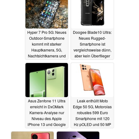
Hyper 7 Pro 5G: Neues
Doogee Blade10 Ultra:
Outdoor-Smartphone
Neues Rugged-
kommt mit starker
Smartphone ist
Hauptkamera, 5G,
vergleichsweise dünn,
Nachtsichtkamera und
aber kein Überflieger
zweitem Display
03.08.2024
11.08.2024
Asus Zenfone 11 Ultra
Leak enthüllt Moto
erreicht in DxOMark
Edge 50 5G, Motorolas
Kamera-Analyse nur
robustes 599 Euro
Niveau des Apple
Smartphone mit 120
iPhone 13 und Google
Hz pOLED und 50 MP
Pixel 6
Triple-Kamera
24.07.2024
24.07.2024