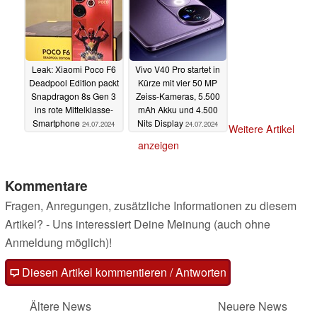
Leak: Xiaomi Poco F6
Vivo V40 Pro startet in
Deadpool Edition packt
Kürze mit vier 50 MP
Snapdragon 8s Gen 3
Zeiss-Kameras, 5.500
ins rote Mittelklasse-
mAh Akku und 4.500
Smartphone
Nits Display
24.07.2024
24.07.2024
Weitere Artikel
anzeigen
Kommentare
Fragen, Anregungen, zusätzliche Informationen zu diesem
Artikel? - Uns interessiert Deine Meinung (auch ohne
Anmeldung möglich)!
Diesen Artikel kommentieren / Antworten
Ältere News
Neuere News