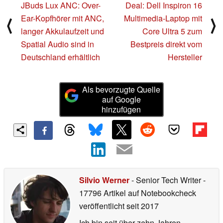
JBuds Lux ANC: Over-
Deal: Dell Inspiron 16
Ear-Kopfhörer mit ANC,
Multimedia-Laptop mit
⟨
⟩
langer Akkulaufzeit und
Core Ultra 5 zum
Spatial Audio sind in
Bestpreis direkt vom
Deutschland erhältlich
Hersteller
Als bevorzugte Quelle
auf Google
hinzufügen
Silvio Werner
- Senior Tech Writer
-
17796 Artikel auf Notebookcheck
veröffentlicht
seit 2017
Ich bin seit über zehn Jahren