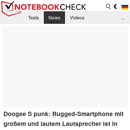
Tests
News
Videos
...
Benchmarks & Tech
Externe Tests
Kaufberatung
Deals
Suche
Jobs
Forum
Doogee S punk: Rugged-Smartphone mit
großem und lautem Lautsprecher ist in