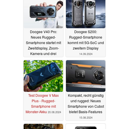
Doogee V40 Pro:
Doogee S200:
Neues Rugged-
Rugged-Smartphone
Smartphone startet mit
kommt mit 5G-SoC und
Zweitdisplay, Zoom-
zweitem Display
Kamera und drei
14.09.2024
Kartenslots
26.09.2024
Test Doogee V Max
Kompakt, recht günstig
Plus - Rugged-
und rugged: Neues
Smartphone mit
Smartphone von Cubot
Monster-Akku
bietet Basis-Features
20.08.2024
15.08.2024