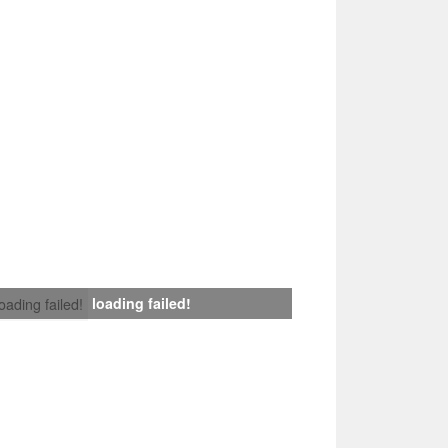
loading failed!
loading failed!