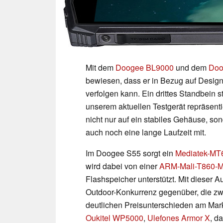
Mit dem
Doogee BL9000
und dem
Doo
bewiesen, dass er in Bezug auf Desig
verfolgen kann. Ein drittes Standbein 
unserem aktuellen Testgerät repräsent
nicht nur auf ein stabiles Gehäuse, so
auch noch eine lange Laufzeit mit.
Im Doogee S55 sorgt ein
Mediatek-MT
wird dabei von einer
ARM-Mali-T860-
Flashspeicher unterstützt. Mit dieser A
Outdoor-Konkurrenz gegenüber, die zwa
deutlichen Preisunterschieden am Markt
Oukitel WP5000
,
Ulefones Armor X
, d