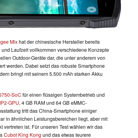
gee Mix
hat der chinesische Hersteller bereits
n und Laufzeit vollkommen verschiedene Konzepte
stellen Outdoor-Geräte dar, die unter anderem von
iert werden. Dabei setzt das robuste Smartphone
ndern bringt mit seinem 5.500 mAh starken Akku
6750-SoC
für einen flüssigen Systembetrieb und
MP2-GPU
, 4 GB RAM und 64 GB eMMC-
usstattung tritt das China-Smartphone einiger
r in ähnlichen Leistungsbereichen liegt, aber mit
 vertreten ist. Für unseren Test wählen wir das
as
Cubot King Kong
und das etwas teurere