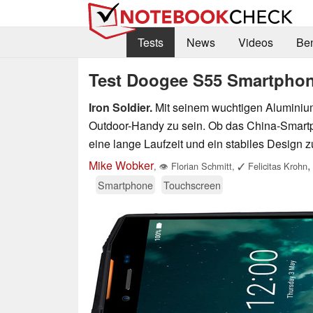
Tests
News
Videos
Be
Test Doogee S55 Smartpho
Iron Soldier.
Mit seinem wuchtigen Aluminium
Outdoor-Handy zu sein. Ob das China-Smart
eine lange Laufzeit und ein stabiles Design zu
Mike Wobker
,
,
👁
Florian Schmitt
,
✓
Felicitas Krohn
Smartphone
Touchscreen