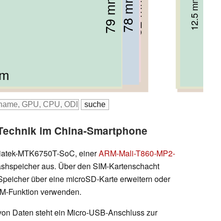
76.6 mm
80.2 mm
78 mm
14.15 mm
79 mm
14.85 mm
12.5 mm
82 mm
14 mm
14 mm
mm
mm
mm
m
 mm
e-Technik im China-Smartphone
diatek-MTK6750T-SoC, einer
ARM-Mali-T860-MP2-
hspeicher aus. Über den SIM-Kartenschacht
Speicher über eine microSD-Karte erweitern oder
IM-Funktion verwenden.
on Daten steht ein Micro-USB-Anschluss zur