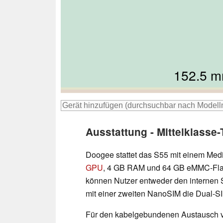
163 
162 
152.5 
153 m
167
Ausstattung - Mittelklass
Doogee stattet das S55 mit einem Me
GPU
, 4 GB RAM und 64 GB eMMC-Flas
können Nutzer entweder den internen 
mit einer zweiten NanoSIM die Dual-S
Für den kabelgebundenen Austausch v