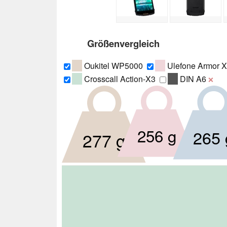
Größenvergleich
Oukitel WP5000
Ulefone Armor X
Crosscall Action-X3
DIN A6
❌
256 g
265 
277 g