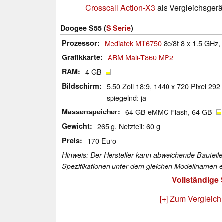
Crosscall Action-X3
als Vergleichsgerä
Doogee S55 (
S Serie
)
Prozessor
Mediatek MT6750
8c/8t 8 x 1.5 GHz,
Grafikkarte
ARM Mali-T860 MP2
RAM
4 GB
Bildschirm
5.50 Zoll 18:9, 1440 x 720 Pixel 292 
spiegelnd: ja
Massenspeicher
64 GB eMMC Flash, 64 GB
Gewicht
265 g, Netzteil: 60 g
Preis
170 Euro
Hinweis: Der Hersteller kann abweichende Bauteile
Spezifikationen unter dem gleichen Modellnamen e
Vollständige
[+] Zum Vergleich