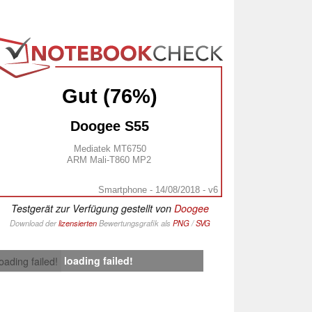
Gut (76%)
Doogee S55
Mediatek MT6750
ARM Mali-T860 MP2
Smartphone - 14/08/2018 - v6
Testgerät zur Verfügung gestellt von
Doogee
Download der
lizensierten
Bewertungsgrafik als
PNG
/
SVG
loading failed!
loading failed!