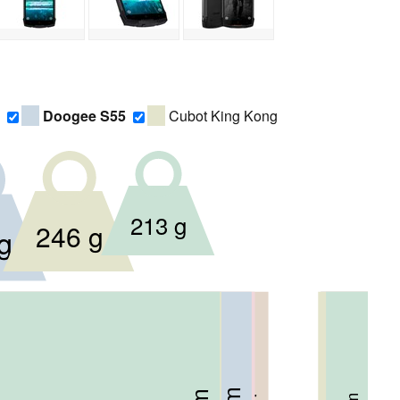
Doogee S55
Cubot King Kong
213 g
246 g
g