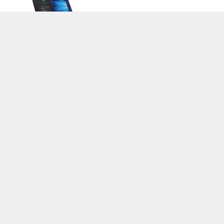
>
Notebook Test, Laptop Test und News
>
Externe Tests
> Lenovo Yoga
730-15IKB-81CU0043GE
Autor: Stefan Hinum (Update: 21.10.2018)
loading failed!
loading failed!