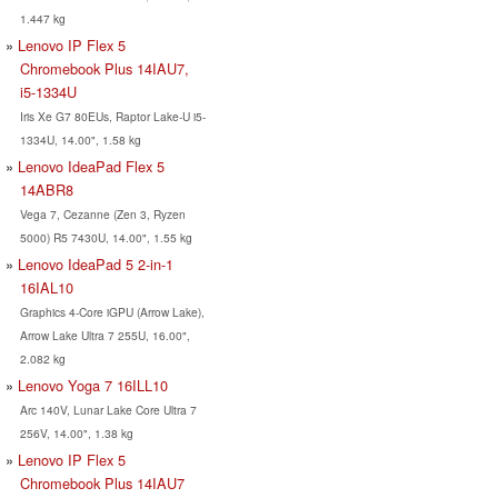
1.447 kg
Lenovo IP Flex 5
Chromebook Plus 14IAU7,
i5-1334U
Iris Xe G7 80EUs, Raptor Lake-U i5-
1334U, 14.00", 1.58 kg
Lenovo IdeaPad Flex 5
14ABR8
Vega 7, Cezanne (Zen 3, Ryzen
5000) R5 7430U, 14.00", 1.55 kg
Lenovo IdeaPad 5 2-in-1
16IAL10
Graphics 4-Core iGPU (Arrow Lake),
Arrow Lake Ultra 7 255U, 16.00",
2.082 kg
Lenovo Yoga 7 16ILL10
Arc 140V, Lunar Lake Core Ultra 7
256V, 14.00", 1.38 kg
Lenovo IP Flex 5
Chromebook Plus 14IAU7