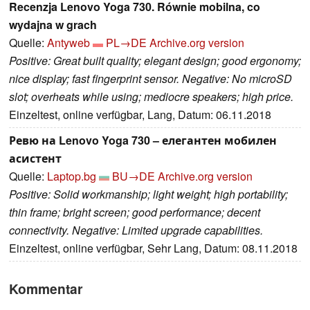
Recenzja Lenovo Yoga 730. Równie mobilna, co
wydajna w grach
Quelle:
Antyweb
PL→DE
Archive.org version
Positive: Great built quality; elegant design; good ergonomy;
nice display; fast fingerprint sensor. Negative: No microSD
slot; overheats while using; mediocre speakers; high price.
Einzeltest, online verfügbar, Lang, Datum: 06.11.2018
Ревю на Lenovo Yoga 730 – елегантен мобилен
асистент
Quelle:
Laptop.bg
BU→DE
Archive.org version
Positive: Solid workmanship; light weight; high portability;
thin frame; bright screen; good performance; decent
connectivity. Negative: Limited upgrade capabilities.
Einzeltest, online verfügbar, Sehr Lang, Datum: 08.11.2018
Kommentar