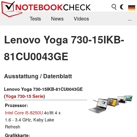
Tests
News
Videos
...
Benchmarks & Tech
Externe Tests
Lenovo Yoga 730-15IKB-
Kaufberatung
Deals
Suche
Jobs
81CU0043GE
Forum
Ausstattung / Datenblatt
Lenovo Yoga 730-15IKB-81CU0043GE
(
Yoga 730-15 Serie
)
Prozessor
Intel Core i5-8250U
4c/8t 4 x
1.6 - 3.4 GHz, Kaby Lake
Refresh
Grafikkarte