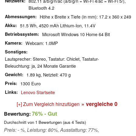
Netzwerk
802.11 a/b/g/n/ac (a/b/g/n = Wi-Fi 4/ac = Wi-Fi 5/),
Bluetooth 4.2
Abmessungen
Höhe x Breite x Tiefe (in mm): 17.2 x 360 x 249
Akku
51.5 Wh, 4520 mAh Lithium-Ion, 11.4V
Betriebssystem
Microsoft Windows 10 Home 64 Bit
Kamera
Webcam: 1.0MP
Sonstiges
Lautsprecher: Stereo, Tastatur: Chiclet, Tastatur-
Beleuchtung: ja, 24 Monate Garantie
Gewicht
1.89 kg, Netzteil: 470 g
Preis
1300 Euro
Links
Lenovo Startseite
» vergleiche
0
[+] Zum Vergleich hinzufügen
76%
- Gut
Bewertung:
Durchschnitt von
1
Bewertungen (aus
4
Tests)
Preis: - %, Leistung: 80%, Ausstattung: 77%,