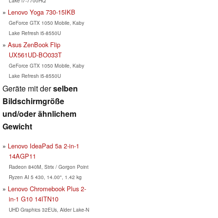
Lake i7-7700HQ
Lenovo Yoga 730-15IKB
GeForce GTX 1050 Mobile, Kaby
Lake Refresh i5-8550U
Asus ZenBook Flip
UX561UD-BO033T
GeForce GTX 1050 Mobile, Kaby
Lake Refresh i5-8550U
Geräte mit der
selben
Bildschirmgröße
und/oder ähnlichem
Gewicht
Lenovo IdeaPad 5a 2-in-1
14AGP11
Radeon 840M, Strix / Gorgon Point
Ryzen AI 5 430, 14.00", 1.42 kg
Lenovo Chromebook Plus 2-
in-1 G10 14ITN10
UHD Graphics 32EUs, Alder Lake-N