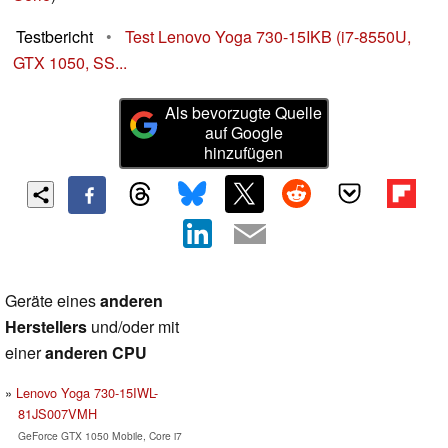
Testbericht
•
Test Lenovo Yoga 730-15IKB (i7-8550U,
GTX 1050, SS...
Als bevorzugte Quelle
auf Google
hinzufügen
Geräte eines
anderen
Herstellers
und/oder mit
einer
anderen CPU
Lenovo Yoga 730-15IWL-
81JS007VMH
GeForce GTX 1050 Mobile, Core i7