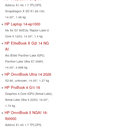
Adreno X1-45 1.7 TFLOPS,
Snapdragon X SD X1-26-100,
14.00", 1.46 kg
HP Laptop 14-ep1000
Iris Xe G7 80EUs, Raptor Lake-U
Core 5 120U, 14.00", 1.4 kg
HP EliteBook X G2i 14 NG
AI
Arc B390 Panther Lake iGPU,
Panther Lake Ultra X7 358H,
14.00", 0.998 kg
HP OmniBook Ultra 14 2026
X2-90, unknown, 14.00", 1.27 kg
HP ProBook 4 G1i 16
Graphics 4-Core iGPU (Arrow Lake),
Arrow Lake Ultra 5 225U, 16.00",
1.74 kg
HP OmniBook 5 NGAI 16-
fb0000
Adreno X1-45 1.7 TFLOPS,