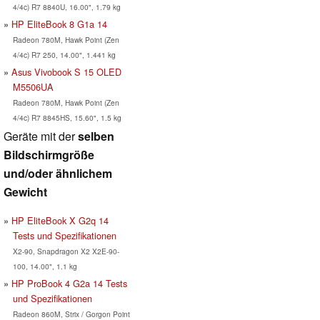
4/4c) R7 8840U, 16.00", 1.79 kg
HP EliteBook 8 G1a 14
Radeon 780M, Hawk Point (Zen
4/4c) R7 250, 14.00", 1.441 kg
Asus Vivobook S 15 OLED
M5506UA
Radeon 780M, Hawk Point (Zen
4/4c) R7 8845HS, 15.60", 1.5 kg
Geräte mit der
selben
Bildschirmgröße
und/oder ähnlichem
Gewicht
HP EliteBook X G2q 14
Tests und Spezifikationen
X2-90, Snapdragon X2 X2E-90-
100, 14.00", 1.1 kg
HP ProBook 4 G2a 14 Tests
und Spezifikationen
Radeon 860M, Strix / Gorgon Point