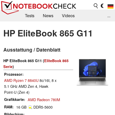
Tests
News
Videos
...
Benchmarks & Tech
Externe Tests
HP EliteBook 865 G11
Kaufberatung
Deals
Suche
Jobs
Ausstattung / Datenblatt
Forum
HP EliteBook 865 G11 (
EliteBook 865
Serie
)
Prozessor
AMD Ryzen 7 8840U
8c/16t, 8 x
5.1 GHz AMD Zen 4, Hawk
Point-U (Zen 4)
Grafikkarte
AMD Radeon 780M
RAM
16 GB
, DDR5-5600
Bildschirm