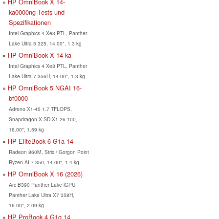
HP OmniBook X 14-
ka0000ng Tests und
Spezifikationen
Intel Graphics 4 Xe3 PTL, Panther
Lake Ultra 5 325, 14.00", 1.3 kg
HP OmniBook X 14-ka
Intel Graphics 4 Xe3 PTL, Panther
Lake Ultra 7 356H, 14.00", 1.3 kg
HP OmniBook 5 NGAI 16-
bf0000
Adreno X1-45 1.7 TFLOPS,
Snapdragon X SD X1-26-100,
16.00", 1.59 kg
HP EliteBook 6 G1a 14
Radeon 860M, Strix / Gorgon Point
Ryzen AI 7 350, 14.00", 1.4 kg
HP OmniBook X 16 (2026)
Arc B390 Panther Lake iGPU,
Panther Lake Ultra X7 358H,
16.00", 2.09 kg
HP ProBook 4 G1q 14