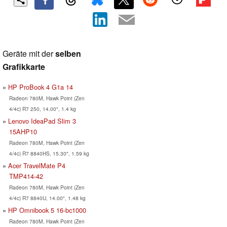
Geräte mit der
selben
Grafikkarte
HP ProBook 4 G1a 14
Radeon 780M, Hawk Point (Zen
4/4c) R7 250, 14.00", 1.4 kg
Lenovo IdeaPad Slim 3
15AHP10
Radeon 780M, Hawk Point (Zen
4/4c) R7 8840HS, 15.30", 1.59 kg
Acer TravelMate P4
TMP414-42
Radeon 780M, Hawk Point (Zen
4/4c) R7 8840U, 14.00", 1.48 kg
HP Omnibook 5 16-bc1000
Radeon 780M, Hawk Point (Zen