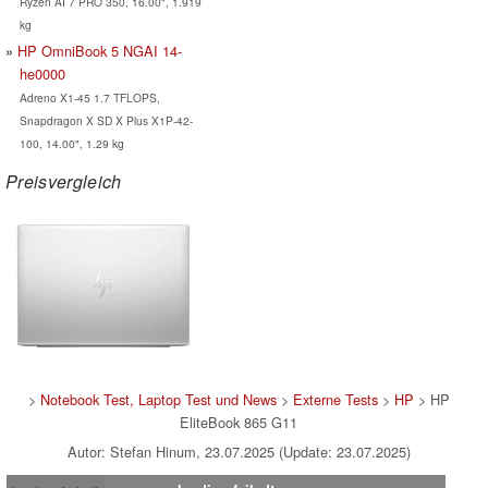
Ryzen AI 7 PRO 350, 16.00", 1.919
kg
HP OmniBook 5 NGAI 14-
he0000
Adreno X1-45 1.7 TFLOPS,
Snapdragon X SD X Plus X1P-42-
100, 14.00", 1.29 kg
Preisvergleich
>
Notebook Test, Laptop Test und News
>
Externe Tests
>
HP
> HP
EliteBook 865 G11
Autor: Stefan Hinum, 23.07.2025 (Update: 23.07.2025)