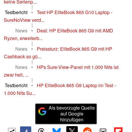
keine Serienp...
|
Testbericht
•
Test HP EliteBook 865 G10 Laptop -
SureNoView verd...
|
News
•
Deal: HP EliteBook 865 G9 mit AMD
Ryzen, erweiterb...
|
News
•
Preissturz: EliteBook 865 G9 mit HP
Cashback so gü...
|
News
•
HPs Sure-View-Panel mit 1.000 Nits ist
zwar hell, ...
|
Testbericht
•
HP EliteBook 865 G9 Laptop im Test -
1.000 Nits Su...
Als bevorzugte Quelle
auf Google
hinzufügen