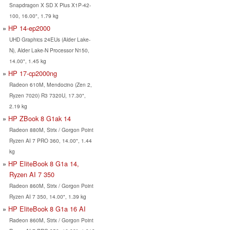
Snapdragon X SD X Plus X1P-42-
100, 16.00", 1.79 kg
HP 14-ep2000
UHD Graphics 24EUs (Alder Lake-
N), Alder Lake-N Processor N150,
14.00", 1.45 kg
HP 17-cp2000ng
Radeon 610M, Mendocino (Zen 2,
Ryzen 7020) R3 7320U, 17.30",
2.19 kg
HP ZBook 8 G1ak 14
Radeon 880M, Strix / Gorgon Point
Ryzen AI 7 PRO 360, 14.00", 1.44
kg
HP EliteBook 8 G1a 14,
Ryzen AI 7 350
Radeon 860M, Strix / Gorgon Point
Ryzen AI 7 350, 14.00", 1.39 kg
HP EliteBook 8 G1a 16 AI
Radeon 860M, Strix / Gorgon Point