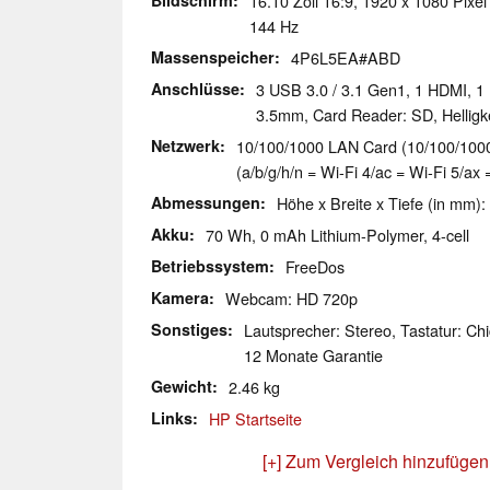
Bildschirm
16.10 Zoll 16:9, 1920 x 1080 Pixel
144 Hz
Massenspeicher
4P6L5EA#ABD
Anschlüsse
3 USB 3.0 / 3.1 Gen1, 1 HDMI, 1 
3.5mm, Card Reader: SD, Helligk
Netzwerk
10/100/1000 LAN Card (10/100/1000M
(a/b/g/h/n = Wi-Fi 4/ac = Wi-Fi 5/ax 
Abmessungen
Höhe x Breite x Tiefe (in mm):
Akku
70 Wh, 0 mAh Lithium-Polymer, 4-cell
Betriebssystem
FreeDos
Kamera
Webcam: HD 720p
Sonstiges
Lautsprecher: Stereo, Tastatur: Chi
12 Monate Garantie
Gewicht
2.46 kg
Links
HP Startseite
[+] Zum Vergleich hinzufügen