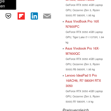
gle
GeForce RTX 3050 4GB Laptop
gen
GPU, Cezanne (Zen 3, Ryzen
5000) R7 5800H, 1.95 kg
Asus VivoBook Pro 16X
N7600PC
GeForce RTX 3050 4GB Laptop
GPU, Tiger Lake i7-11370H, 1.94
kg
Asus Vivobook Pro 16X-
M7600QC
GeForce RTX 3050 4GB Laptop
GPU, Cezanne (Zen 3, Ryzen
5000) R5 5600H, 1.95 kg
Lenovo IdeaPad 5 Pro
16ACH6, R7 5800H RTX
3050
GeForce RTX 3050 4GB Laptop
GPU, Cezanne (Zen 3, Ryzen
5000) R7 5800H, 1.9 kg
Preisvergleich