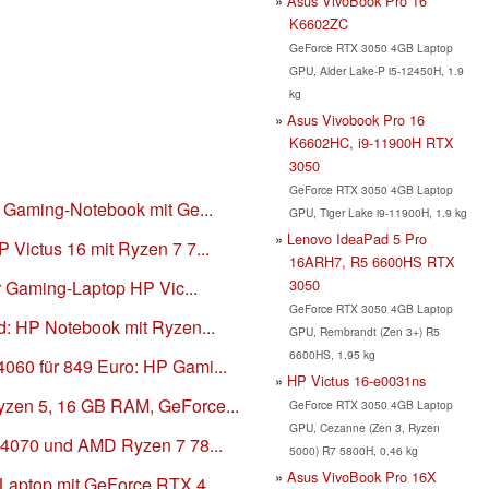
Asus VivoBook Pro 16
K6602ZC
GeForce RTX 3050 4GB Laptop
GPU, Alder Lake-P i5-12450H, 1.9
kg
Asus Vivobook Pro 16
K6602HC, i9-11900H RTX
3050
GeForce RTX 3050 4GB Laptop
P Gaming-Notebook mit Ge...
GPU, Tiger Lake i9-11900H, 1.9 kg
Lenovo IdeaPad 5 Pro
Victus 16 mit Ryzen 7 7...
16ARH7, R5 6600HS RTX
3050
er Gaming-Laptop HP Vic...
GeForce RTX 3050 4GB Laptop
d: HP Notebook mit Ryzen...
GPU, Rembrandt (Zen 3+) R5
6600HS, 1.95 kg
60 für 849 Euro: HP Gami...
HP Victus 16-e0031ns
zen 5, 16 GB RAM, GeForce...
GeForce RTX 3050 4GB Laptop
GPU, Cezanne (Zen 3, Ryzen
 4070 und AMD Ryzen 7 78...
5000) R7 5800H, 0.46 kg
Asus VivoBook Pro 16X
Laptop mit GeForce RTX 4...