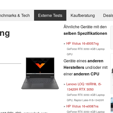
nchmarks & Tech
Externe Tests
Kaufberatung
Deal
Ähnliche Geräte mit den
6ng
selben Spezifikationen
HP Victus 16-d0057ng
GeForce RTX 3050 4GB Laptop
GPU
Geräte eines
anderen
Herstellers
und/oder mit
einer
anderen CPU
Lenovo LOQ 16IRH8, i5-
13420H RTX 3050
GeForce RTX 3050 4GB Laptop
GPU, Raptor Lake-H i5-13420H
HP Victus 16-e0087ns
GeForce RTX 3050 4GB Laptop