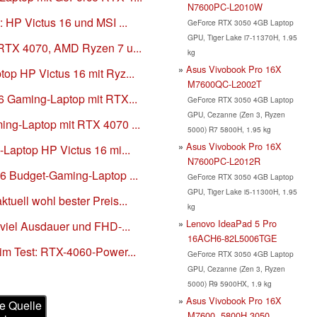
N7600PC-L2010W
: HP Victus 16 und MSI ...
GeForce RTX 3050 4GB Laptop
GPU, Tiger Lake i7-11370H, 1.95
 RTX 4070, AMD Ryzen 7 u...
kg
Asus Vivobook Pro 16X
op HP Victus 16 mit Ryz...
M7600QC-L2002T
16 Gaming-Laptop mit RTX...
GeForce RTX 3050 4GB Laptop
GPU, Cezanne (Zen 3, Ryzen
ing-Laptop mit RTX 4070 ...
5000) R7 5800H, 1.95 kg
Asus Vivobook Pro 16X
-Laptop HP Victus 16 mi...
N7600PC-L2012R
16 Budget-Gaming-Laptop ...
GeForce RTX 3050 4GB Laptop
GPU, Tiger Lake i5-11300H, 1.95
tuell wohl bester Preis...
kg
Lenovo IdeaPad 5 Pro
 viel Ausdauer und FHD-...
16ACH6-82L5006TGE
im Test: RTX-4060-Power...
GeForce RTX 3050 4GB Laptop
GPU, Cezanne (Zen 3, Ryzen
5000) R9 5900HX, 1.9 kg
Asus Vivobook Pro 16X
e Quelle
M7600, 5800H 3050