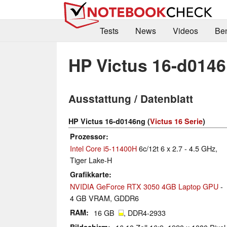
Tests
News
Videos
Be
HP Victus 16-d014
Ausstattung / Datenblatt
HP Victus 16-d0146ng (
Victus 16 Serie
)
Prozessor
Intel Core i5-11400H
6c/12t 6 x 2.7 - 4.5 GHz,
Tiger Lake-H
Grafikkarte
NVIDIA GeForce RTX 3050 4GB Laptop GPU
-
4 GB VRAM, GDDR6
RAM
16 GB
, DDR4-2933