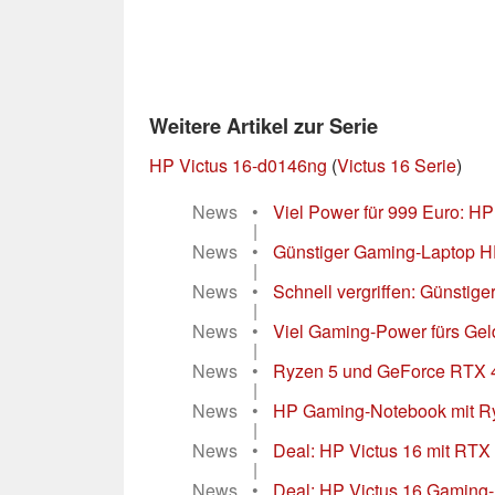
Weitere Artikel zur Serie
HP Victus 16-d0146ng
(
Victus 16 Serie
)
News
•
Viel Power für 999 Euro: H
|
News
•
Günstiger Gaming-Laptop HP 
|
News
•
Schnell vergriffen: Günstig
|
News
•
Viel Gaming-Power fürs Gel
|
News
•
Ryzen 5 und GeForce RTX 40
|
News
•
HP Gaming-Notebook mit Ry
|
News
•
Deal: HP Victus 16 mit RTX
|
News
•
Deal: HP Victus 16 Gaming-