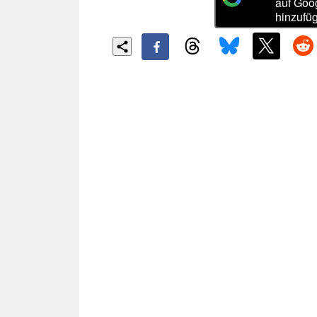
auf Goo
hinzufü