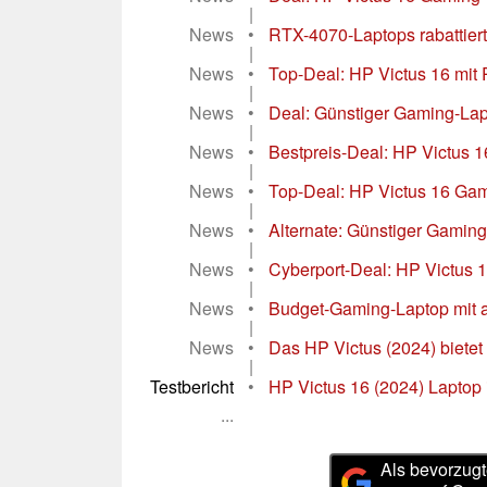
|
News
•
RTX-4070-Laptops rabattiert
|
News
•
Top-Deal: HP Victus 16 mit
|
News
•
Deal: Günstiger Gaming-Lapt
|
News
•
Bestpreis-Deal: HP Victus 
|
News
•
Top-Deal: HP Victus 16 Gam
|
News
•
Alternate: Günstiger Gaming
|
News
•
Cyberport-Deal: HP Victus 
|
News
•
Budget-Gaming-Laptop mit ak
|
News
•
Das HP Victus (2024) bietet
|
Testbericht
•
HP Victus 16 (2024) Laptop 
...
Als bevorzugt