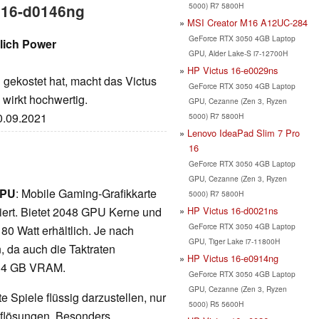
5000) R7 5800H
s 16-d0146ng
MSI Creator M16 A12UC-284
GeForce RTX 3050 4GB Laptop
lich Power
GPU, Alder Lake-S i7-12700H
HP Victus 16-e0029ns
gekostet hat, macht das Victus
GeForce RTX 3050 4GB Laptop
wirkt hochwertig.
GPU, Cezanne (Zen 3, Ryzen
20.09.2021
5000) R7 5800H
Lenovo IdeaPad Slim 7 Pro
16
GeForce RTX 3050 4GB Laptop
GPU, Cezanne (Zen 3, Ryzen
GPU
: Mobile Gaming-Grafikkarte
5000) R7 5800H
HP Victus 16-d0021ns
iert. Bietet 2048 GPU Kerne und
GeForce RTX 3050 4GB Laptop
80 Watt erhältlich. Je nach
GPU, Tiger Lake i7-11800H
n, da auch die Taktraten
HP Victus 16-e0914ng
it 4 GB VRAM.
GeForce RTX 3050 4GB Laptop
GPU, Cezanne (Zen 3, Ryzen
 Spiele flüssig darzustellen, nur
5000) R5 5600H
Auflösungen. Besonders