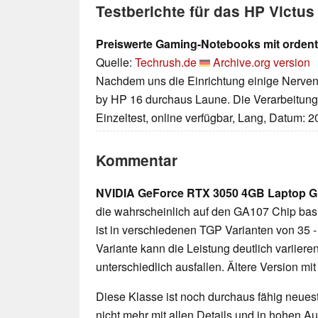
Testberichte für das HP Victu
Preiswerte Gaming-Notebooks mit ordent
Quelle:
Techrush.de
Archive.org version
Nachdem uns die Einrichtung einige Nerven 
by HP 16 durchaus Laune. Die Verarbeitung 
Einzeltest, online verfügbar, Lang, Datum: 
Kommentar
NVIDIA GeForce RTX 3050 4GB Laptop 
die wahrscheinlich auf den GA107 Chip bas
ist in verschiedenen TGP Varianten von 35 - 
Variante kann die Leistung deutlich variiere
unterschiedlich ausfallen. Ältere Version m
Diese Klasse ist noch durchaus fähig neueste
nicht mehr mit allen Details und in hohen 