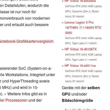
HP Victus 16-e0026ns
en Detailstufen, wodurch die
GeForce RTX 3050 4GB Laptop
lasse ist nur noch für
GPU, Cezanne (Zen 3, Ryzen
5000) R7 5800H
Stromverbrauch von modernen
Lenovo Legion 5 Pro
nger und erlaubt auch bessere
16ITH6H, i7-11800H RTX
3050
GeForce RTX 3050 4GB Laptop
Notebook-Grafikkartenvergleich
GPU, Tiger Lake i7-11800H
HP Victus 16-d0108TX
GeForce RTX 3050 4GB Laptop
GPU, Tiger Lake i7-11800H
HP Victus 16-e0011ns
 basierender SoC (System-on-a-
GeForce RTX 3050 4GB Laptop
 Workstations. Integriert unter
GPU, Cezanne (Zen 3, Ryzen
z und HyperThreading sowie
5000) R7 5800H
0 MHz) und wird in 10-
Geräte mit der
selben
 » Weitere Infos gibt es in
GPU
und/oder
ler Prozessoren
und der
Bildschirmgröße