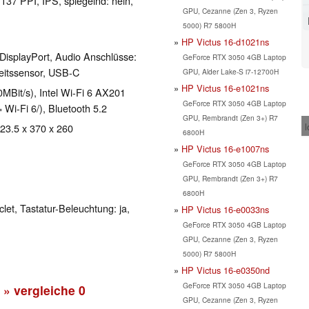
 137 PPI, IPS, spiegelnd: nein,
GPU, Cezanne (Zen 3, Ryzen
5000) R7 5800H
HP Victus 16-d1021ns
DisplayPort, Audio Anschlüsse:
GeForce RTX 3050 4GB Laptop
eitssensor, USB-C
GPU, Alder Lake-S i7-12700H
HP Victus 16-e1021ns
Bit/s), Intel Wi-Fi 6 AX201
GeForce RTX 3050 4GB Laptop
= Wi-Fi 6/), Bluetooth 5.2
GPU, Rembrandt (Zen 3+) R7
l
 23.5 x 370 x 260
6800H
HP Victus 16-e1007ns
GeForce RTX 3050 4GB Laptop
GPU, Rembrandt (Zen 3+) R7
6800H
clet, Tastatur-Beleuchtung: ja,
HP Victus 16-e0033ns
GeForce RTX 3050 4GB Laptop
GPU, Cezanne (Zen 3, Ryzen
5000) R7 5800H
HP Victus 16-e0350nd
GeForce RTX 3050 4GB Laptop
» vergleiche
0
GPU, Cezanne (Zen 3, Ryzen