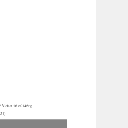
 Victus 16-d0146ng
021)