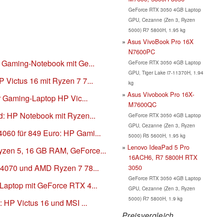
GeForce RTX 3050 4GB Laptop
GPU, Cezanne (Zen 3, Ryzen
5000) R7 5800H, 1.95 kg
Asus VivoBook Pro 16X
N7600PC
P Gaming-Notebook mit Ge...
GeForce RTX 3050 4GB Laptop
GPU, Tiger Lake i7-11370H, 1.94
Victus 16 mit Ryzen 7 7...
kg
Asus Vivobook Pro 16X-
er Gaming-Laptop HP Vic...
M7600QC
d: HP Notebook mit Ryzen...
GeForce RTX 3050 4GB Laptop
GPU, Cezanne (Zen 3, Ryzen
60 für 849 Euro: HP Gami...
5000) R5 5600H, 1.95 kg
Lenovo IdeaPad 5 Pro
zen 5, 16 GB RAM, GeForce...
16ACH6, R7 5800H RTX
 4070 und AMD Ryzen 7 78...
3050
GeForce RTX 3050 4GB Laptop
Laptop mit GeForce RTX 4...
GPU, Cezanne (Zen 3, Ryzen
5000) R7 5800H, 1.9 kg
: HP Victus 16 und MSI ...
Preisvergleich