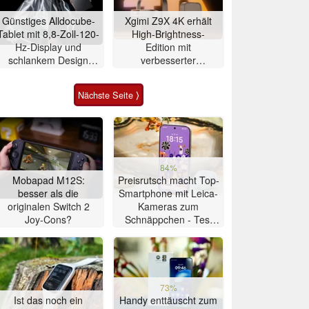
Günstiges Alldocube-
Xgimi Z9X 4K erhält
Tablet mit 8,8-Zoll-120-
High-Brightness-
Hz-Display und
Edition mit
schlankem Design
verbesserter
vorgestellt
Ausstattung
Nächste Seite ⟩
84%
Mobapad M12S:
Preisrutsch macht Top-
besser als die
Smartphone mit Leica-
originalen Switch 2
Kameras zum
Joy-Cons?
Schnäppchen - Test
Xiaomi 17T
73%
Ist das noch ein
Handy enttäuscht zum