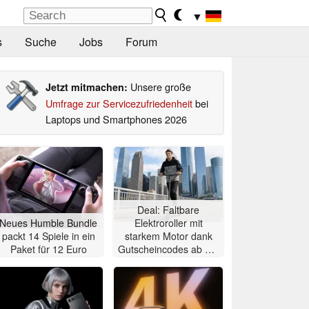
▼
s
Suche
Jobs
Forum
Unsere große
Jetzt mitmachen:
Umfrage zur Servicezufriedenheit
bei
Laptops und Smartphones 2026
Deal: Faltbare
Neues Humble Bundle
Elektroroller mit
packt 14 Spiele in ein
starkem Motor dank
Paket für 12 Euro
Gutscheincodes ab nur
284 Euro