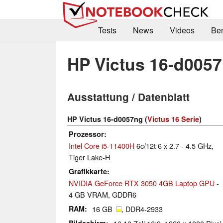
Tests
News
Videos
Be
HP Victus 16-d005
Ausstattung / Datenblatt
HP Victus 16-d0057ng (
Victus 16 Serie
)
Prozessor
Intel Core i5-11400H
6c/12t 6 x 2.7 - 4.5 GHz,
Tiger Lake-H
Grafikkarte
NVIDIA GeForce RTX 3050 4GB Laptop GPU
-
4 GB VRAM, GDDR6
RAM
16 GB
, DDR4-2933