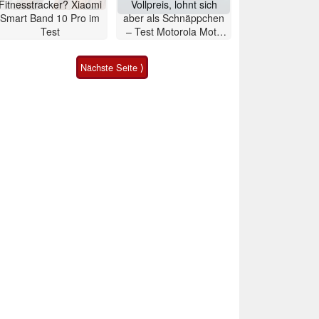
Fitnesstracker? Xiaomi
Vollpreis, lohnt sich
Smart Band 10 Pro im
aber als Schnäppchen
Test
– Test Motorola Moto
G47 Smartphone
Nächste Seite ⟩