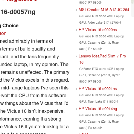
5000) R7 5800H
MSI Creator M16 A12UC-284
s 16-d0057ng
GeForce RTX 3050 4GB Laptop
GPU, Alder Lake-S i7-12700H
g Choice
HP Victus 16-e0029ns
sion
GeForce RTX 3050 4GB Laptop
med admirably in terms of
GPU, Cezanne (Zen 3, Ryzen
n terms of build quality and
5000) R7 5800H
Lenovo IdeaPad Slim 7 Pro
yboard, and the fans frequently
16
ounded laptop, in my opinion. The
GeForce RTX 3050 4GB Laptop
od remains unaffected. The primary
GPU, Cezanne (Zen 3, Ryzen
 the Victus excels in this regard.
5000) R7 5800H
e mid-range laptops I’ve seen this
HP Victus 16-d0021ns
ervolt the CPU from the software
GeForce RTX 3050 4GB Laptop
GPU, Tiger Lake i7-11800H
 things about the Victus that I’d
HP Victus 16-e0914ng
he Victus 16 isn’t inexpensive,
GeForce RTX 3050 4GB Laptop
formance, earning it a strong
GPU, Cezanne (Zen 3, Ryzen
Victus 16 if you’re looking for a
5000) R5 5600H