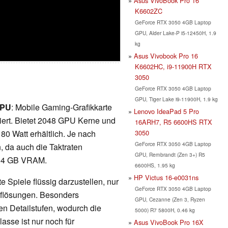
Asus VivoBook Pro 16
K6602ZC
GeForce RTX 3050 4GB Laptop
GPU, Alder Lake-P i5-12450H, 1.9
kg
Asus Vivobook Pro 16
K6602HC, i9-11900H RTX
3050
GeForce RTX 3050 4GB Laptop
GPU, Tiger Lake i9-11900H, 1.9 kg
GPU
: Mobile Gaming-Grafikkarte
Lenovo IdeaPad 5 Pro
iert. Bietet 2048 GPU Kerne und
16ARH7, R5 6600HS RTX
3050
80 Watt erhältlich. Je nach
GeForce RTX 3050 4GB Laptop
n, da auch die Taktraten
GPU, Rembrandt (Zen 3+) R5
it 4 GB VRAM.
6600HS, 1.95 kg
HP Victus 16-e0031ns
 Spiele flüssig darzustellen, nur
GeForce RTX 3050 4GB Laptop
Auflösungen. Besonders
GPU, Cezanne (Zen 3, Ryzen
en Detailstufen, wodurch die
5000) R7 5800H, 0.46 kg
lasse ist nur noch für
Asus VivoBook Pro 16X