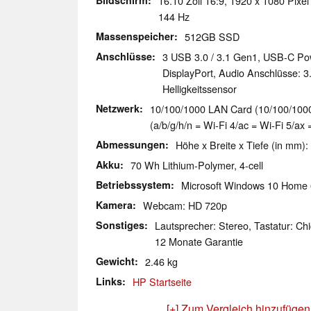
Bildschirm
16.10 Zoll 16:9, 1920 x 1080 Pixel
144 Hz
Massenspeicher
512GB SSD
Anschlüsse
3 USB 3.0 / 3.1 Gen1, USB-C Pow
DisplayPort, Audio Anschlüsse: 
Helligkeitssensor
Netzwerk
10/100/1000 LAN Card (10/100/1000M
(a/b/g/h/n = Wi-Fi 4/ac = Wi-Fi 5/ax 
Abmessungen
Höhe x Breite x Tiefe (in mm):
Akku
70 Wh Lithium-Polymer, 4-cell
Betriebssystem
Microsoft Windows 10 Home 
Kamera
Webcam: HD 720p
Sonstiges
Lautsprecher: Stereo, Tastatur: Chi
12 Monate Garantie
Gewicht
2.46 kg
Links
HP Startseite
[+] Zum Vergleich hinzufügen