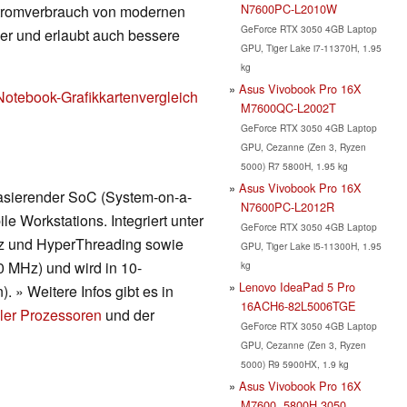
N7600PC-L2010W
Stromverbrauch von modernen
GeForce RTX 3050 4GB Laptop
nger und erlaubt auch bessere
GPU, Tiger Lake i7-11370H, 1.95
kg
Asus Vivobook Pro 16X
Notebook-Grafikkartenvergleich
M7600QC-L2002T
GeForce RTX 3050 4GB Laptop
GPU, Cezanne (Zen 3, Ryzen
5000) R7 5800H, 1.95 kg
Asus Vivobook Pro 16X
 basierender SoC (System-on-a-
N7600PC-L2012R
 Workstations. Integriert unter
GeForce RTX 3050 4GB Laptop
z und HyperThreading sowie
GPU, Tiger Lake i5-11300H, 1.95
0 MHz) und wird in 10-
kg
Lenovo IdeaPad 5 Pro
 » Weitere Infos gibt es in
16ACH6-82L5006TGE
ler Prozessoren
und der
GeForce RTX 3050 4GB Laptop
GPU, Cezanne (Zen 3, Ryzen
5000) R9 5900HX, 1.9 kg
Asus Vivobook Pro 16X
M7600, 5800H 3050