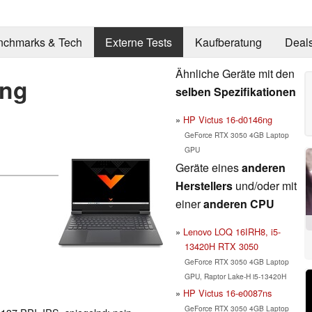
nchmarks & Tech
Externe Tests
Kaufberatung
Deal
Ähnliche Geräte mit den
7ng
selben Spezifikationen
HP Victus 16-d0146ng
GeForce RTX 3050 4GB Laptop
GPU
Geräte eines
anderen
Herstellers
und/oder mit
einer
anderen CPU
Lenovo LOQ 16IRH8, i5-
13420H RTX 3050
GeForce RTX 3050 4GB Laptop
GPU, Raptor Lake-H i5-13420H
HP Victus 16-e0087ns
GeForce RTX 3050 4GB Laptop