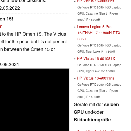
ake a few concessions.
HP Victus 16-e0026ns
02.05.2022
GeForce RTX 3050 4GB Laptop
GPU, Cezanne (Zen 3, Ryzen
en 15!
5000) R7 5800H
on
Lenovo Legion 5 Pro
16ITH6H, i7-11800H RTX
t to the HP Omen 15. The Victus
3050
 for the price but it's not perfect.
GeForce RTX 3050 4GB Laptop
ion between the Omen 15 or
GPU, Tiger Lake i7-11800H
HP Victus 16-d0108TX
02.09.2021
GeForce RTX 3050 4GB Laptop
GPU, Tiger Lake i7-11800H
HP Victus 16-e0011ns
GeForce RTX 3050 4GB Laptop
GPU, Cezanne (Zen 3, Ryzen
5000) R7 5800H
Geräte mit der
selben
GPU
und/oder
Bildschirmgröße