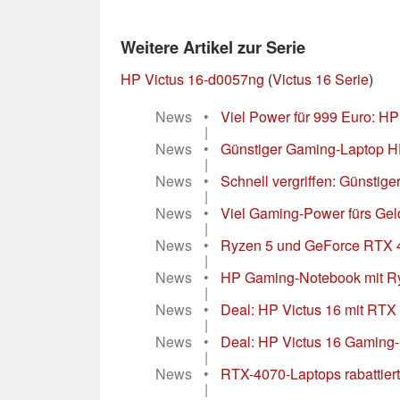
Weitere Artikel zur Serie
HP Victus 16-d0057ng
(
Victus 16 Serie
)
News
•
Viel Power für 999 Euro: H
|
News
•
Günstiger Gaming-Laptop HP 
|
News
•
Schnell vergriffen: Günstig
|
News
•
Viel Gaming-Power fürs Gel
|
News
•
Ryzen 5 und GeForce RTX 40
|
News
•
HP Gaming-Notebook mit Ry
|
News
•
Deal: HP Victus 16 mit RTX
|
News
•
Deal: HP Victus 16 Gaming-
|
News
•
RTX-4070-Laptops rabattiert
|