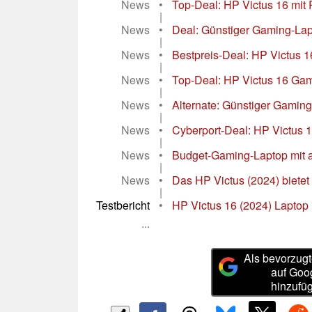
News
•
Top-Deal: HP Victus 16 mit
|
News
•
Deal: Günstiger Gaming-Lapt
|
News
•
Bestpreis-Deal: HP Victus 
|
News
•
Top-Deal: HP Victus 16 Gam
|
News
•
Alternate: Günstiger Gaming
|
News
•
Cyberport-Deal: HP Victus 
|
News
•
Budget-Gaming-Laptop mit ak
|
News
•
Das HP Victus (2024) bietet
|
Testbericht
•
HP Victus 16 (2024) Laptop 
...
Als bevorzugt
auf Goo
hinzufü