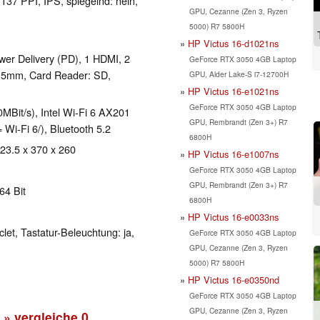
 137 PPI, IPS, spiegelnd: nein,
GPU, Cezanne (Zen 3, Ryzen
5000) R7 5800H
HP Victus 16-d1021ns
er Delivery (PD), 1 HDMI, 2
GeForce RTX 3050 4GB Laptop
3.5mm, Card Reader: SD,
GPU, Alder Lake-S i7-12700H
HP Victus 16-e1021ns
GeForce RTX 3050 4GB Laptop
Bit/s), Intel Wi-Fi 6 AX201
GPU, Rembrandt (Zen 3+) R7
= Wi-Fi 6/), Bluetooth 5.2
6800H
 23.5 x 370 x 260
HP Victus 16-e1007ns
GeForce RTX 3050 4GB Laptop
GPU, Rembrandt (Zen 3+) R7
64 Bit
6800H
HP Victus 16-e0033ns
clet, Tastatur-Beleuchtung: ja,
GeForce RTX 3050 4GB Laptop
GPU, Cezanne (Zen 3, Ryzen
5000) R7 5800H
HP Victus 16-e0350nd
GeForce RTX 3050 4GB Laptop
GPU, Cezanne (Zen 3, Ryzen
» vergleiche
0