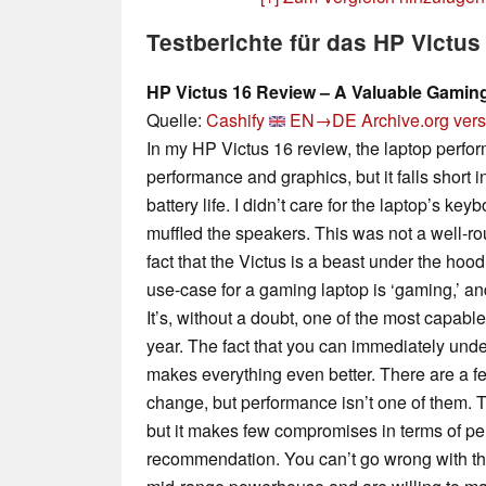
Testberichte für das HP Victu
HP Victus 16 Review – A Valuable Gamin
Quelle:
Cashify
EN→DE
Archive.org ver
In my HP Victus 16 review, the laptop perfor
performance and graphics, but it falls short i
battery life. I didn’t care for the laptop’s ke
muffled the speakers. This was not a well-r
fact that the Victus is a beast under the ho
use-case for a gaming laptop is ‘gaming,’ and
It’s, without a doubt, one of the most capabl
year. The fact that you can immediately und
makes everything even better. There are a few
change, but performance isn’t one of them. T
but it makes few compromises in terms of per
recommendation. You can’t go wrong with the 