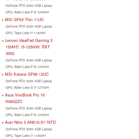
GeForce RTX 3050 4GB Laptop
GPU, Alder Lake-P i5-12450H
MSI GF63 Thin 11UC
GeForce RTX 3050 4GB Laptop
GPU, Tiger Lake i7-11800H
Lenovo IdeaPad Gaming 3
15IAH7, i5-12500H. RXT
3050
GeForce RTX 3050 4GB Laptop
GPU, Alder Lake-P i5-12500H
MSI Katana GF66 12UC
GeForce RTX 3050 4GB Laptop
GPU, Alder Lake-S i7-12700H
Asus VivoBook Pro 16
K6602ZC
GeForce RTX 3050 4GB Laptop
GPU, Alder Lake-P i5-12450H
Acer Nitro 5 AN515-57-79TD
GeForce RTX 3050 4GB Laptop
GPU, Tiger Lake i7-11800H