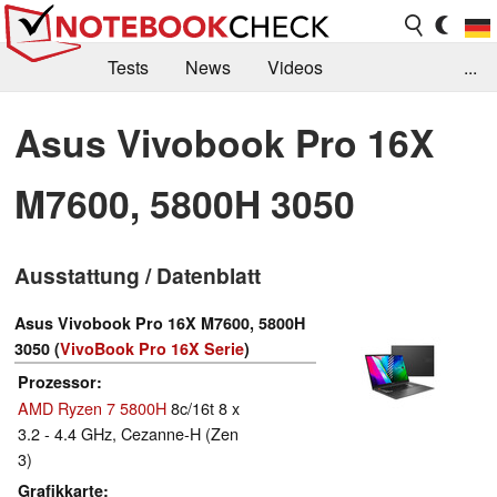
Tests
News
Videos
...
Benchmarks & Tech
Externe Tests
Asus Vivobook Pro 16X
Kaufberatung
Deals
Suche
Jobs
M7600, 5800H 3050
Forum
Ausstattung / Datenblatt
Asus Vivobook Pro 16X M7600, 5800H
3050 (
VivoBook Pro 16X Serie
)
Prozessor
AMD Ryzen 7 5800H
8c/16t 8 x
3.2 - 4.4 GHz, Cezanne-H (Zen
3)
Grafikkarte