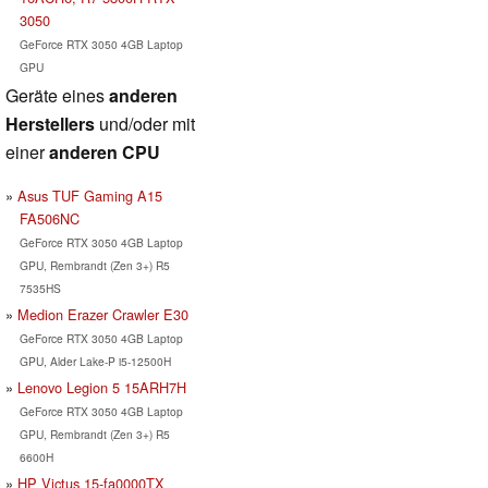
3050
GeForce RTX 3050 4GB Laptop
GPU
Geräte eines
anderen
Herstellers
und/oder mit
einer
anderen CPU
Asus TUF Gaming A15
FA506NC
GeForce RTX 3050 4GB Laptop
GPU, Rembrandt (Zen 3+) R5
7535HS
Medion Erazer Crawler E30
GeForce RTX 3050 4GB Laptop
GPU, Alder Lake-P i5-12500H
Lenovo Legion 5 15ARH7H
GeForce RTX 3050 4GB Laptop
GPU, Rembrandt (Zen 3+) R5
6600H
HP Victus 15-fa0000TX