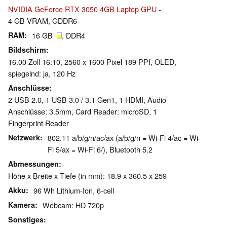
NVIDIA GeForce RTX 3050 4GB Laptop GPU
-
4 GB VRAM, GDDR6
RAM
16 GB
, DDR4
Bildschirm
16.00 Zoll 16:10, 2560 x 1600 Pixel 189 PPI, OLED,
spiegelnd: ja, 120 Hz
Anschlüsse
2 USB 2.0, 1 USB 3.0 / 3.1 Gen1, 1 HDMI, Audio
Anschlüsse: 3.5mm, Card Reader: microSD, 1
Fingerprint Reader
Netzwerk
802.11 a/b/g/n/ac/ax (a/b/g/n = Wi-Fi 4/ac = Wi-
Fi 5/ax = Wi-Fi 6/), Bluetooth 5.2
Abmessungen
Höhe x Breite x Tiefe (in mm): 18.9 x 360.5 x 259
Akku
96 Wh Lithium-Ion, 6-cell
Kamera
Webcam: HD 720p
Sonstiges