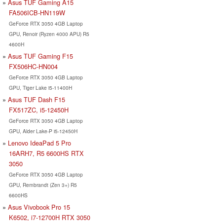
Asus TUF Gaming A15
FA506ICB-HN119W
GeForce RTX 3050 4GB Laptop
GPU, Renoir (Ryzen 4000 APU) R5
4600H
Asus TUF Gaming F15
FX506HC-HN004
GeForce RTX 3050 4GB Laptop
GPU, Tiger Lake i5-11400H
Asus TUF Dash F15
FX517ZC, i5-12450H
GeForce RTX 3050 4GB Laptop
GPU, Alder Lake-P i5-12450H
Lenovo IdeaPad 5 Pro
16ARH7, R5 6600HS RTX
3050
GeForce RTX 3050 4GB Laptop
GPU, Rembrandt (Zen 3+) R5
6600HS
Asus Vivobook Pro 15
K6502, i7-12700H RTX 3050