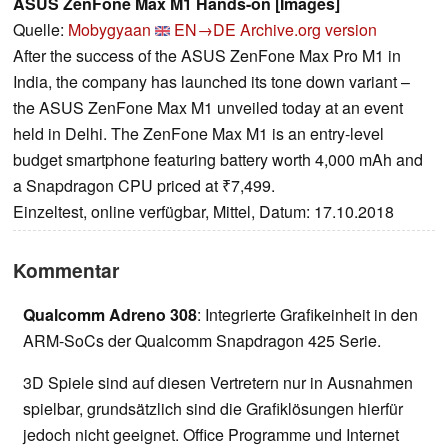
ASUS ZenFone Max M1 Hands-on [Images]
Quelle:
Mobygyaan
EN→DE
Archive.org version
After the success of the ASUS ZenFone Max Pro M1 in
India, the company has launched its tone down variant –
the ASUS ZenFone Max M1 unveiled today at an event
held in Delhi. The ZenFone Max M1 is an entry-level
budget smartphone featuring battery worth 4,000 mAh and
a Snapdragon CPU priced at ₹7,499.
Einzeltest, online verfügbar, Mittel, Datum: 17.10.2018
Kommentar
Qualcomm Adreno 308
: Integrierte Grafikeinheit in den
ARM-SoCs der Qualcomm Snapdragon 425 Serie.
3D Spiele sind auf diesen Vertretern nur in Ausnahmen
spielbar, grundsätzlich sind die Grafiklösungen hierfür
jedoch nicht geeignet. Office Programme und Internet