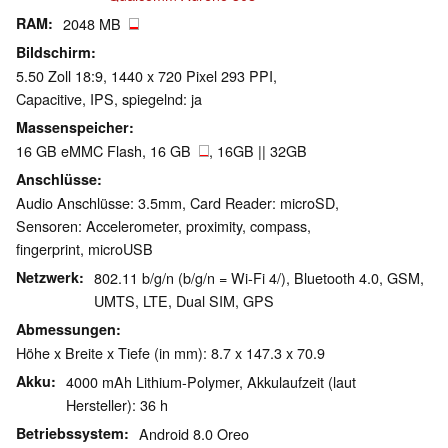
RAM
2048 MB
Bildschirm
5.50 Zoll 18:9, 1440 x 720 Pixel 293 PPI,
Capacitive, IPS, spiegelnd: ja
Massenspeicher
16 GB eMMC Flash, 16 GB
, 16GB || 32GB
Anschlüsse
Audio Anschlüsse: 3.5mm, Card Reader: microSD,
Sensoren: Accelerometer, proximity, compass,
fingerprint, microUSB
Netzwerk
802.11 b/g/n (b/g/n = Wi-Fi 4/), Bluetooth 4.0, GSM,
UMTS, LTE, Dual SIM, GPS
Abmessungen
Höhe x Breite x Tiefe (in mm): 8.7 x 147.3 x 70.9
Akku
4000 mAh Lithium-Polymer, Akkulaufzeit (laut
Hersteller): 36 h
Betriebssystem
Android 8.0 Oreo