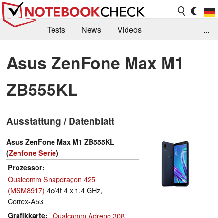
Tests
News
Videos
...
Benchmarks & Tech
Externe Tests
Asus ZenFone Max M1
Kaufberatung
Deals
Suche
Jobs
ZB555KL
Forum
Ausstattung / Datenblatt
Asus ZenFone Max M1 ZB555KL
(
Zenfone Serie
)
Prozessor
Qualcomm Snapdragon 425
(MSM8917)
4c/4t 4 x 1.4 GHz,
Cortex-A53
Grafikkarte
Qualcomm Adreno 308