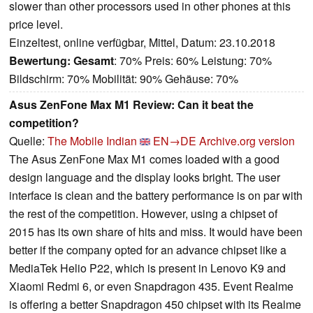
slower than other processors used in other phones at this
price level.
Einzeltest, online verfügbar, Mittel, Datum: 23.10.2018
Bewertung:
Gesamt
: 70% Preis: 60% Leistung: 70%
Bildschirm: 70% Mobilität: 90% Gehäuse: 70%
Asus ZenFone Max M1 Review: Can it beat the
competition?
Quelle:
The Mobile Indian
EN→DE
Archive.org version
The Asus ZenFone Max M1 comes loaded with a good
design language and the display looks bright. The user
interface is clean and the battery performance is on par with
the rest of the competition. However, using a chipset of
2015 has its own share of hits and miss. It would have been
better if the company opted for an advance chipset like a
MediaTek Helio P22, which is present in Lenovo K9 and
Xiaomi Redmi 6, or even Snapdragon 435. Event Realme
is offering a better Snapdragon 450 chipset with its Realme