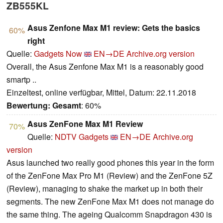
ZB555KL
Asus Zenfone Max M1 review: Gets the basics
60%
right
Quelle:
Gadgets Now
EN→DE
Archive.org version
Overall, the Asus Zenfone Max M1 is a reasonably good
smartp ..
Einzeltest, online verfügbar, Mittel, Datum: 22.11.2018
Bewertung:
Gesamt
: 60%
Asus ZenFone Max M1 Review
70%
Quelle:
NDTV Gadgets
EN→DE
Archive.org
version
Asus launched two really good phones this year in the form
of the ZenFone Max Pro M1 (Review) and the ZenFone 5Z
(Review), managing to shake the market up in both their
segments. The new ZenFone Max M1 does not manage do
the same thing. The ageing Qualcomm Snapdragon 430 is