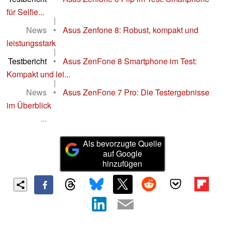
für Selfie...
|
News
•
Asus Zenfone 8: Robust, kompakt und
leistungsstark
|
Testbericht
•
Asus ZenFone 8 Smartphone im Test:
Kompakt und lei...
|
News
•
Asus ZenFone 7 Pro: Die Testergebnisse
im Überblick
...
Als bevorzugte Quelle
auf Google
hinzufügen