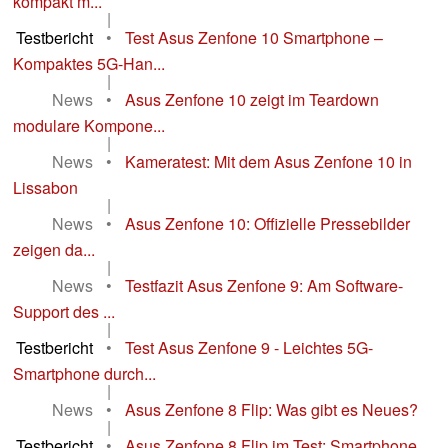
kompakt m...
|
Testbericht
•
Test Asus Zenfone 10 Smartphone –
Kompaktes 5G-Han...
|
News
•
Asus Zenfone 10 zeigt im Teardown
modulare Kompone...
|
News
•
Kameratest: Mit dem Asus Zenfone 10 in
Lissabon
|
News
•
Asus Zenfone 10: Offizielle Pressebilder
zeigen da...
|
News
•
Testfazit Asus Zenfone 9: Am Software-
Support des ...
|
Testbericht
•
Test Asus Zenfone 9 - Leichtes 5G-
Smartphone durch...
|
News
•
Asus Zenfone 8 Flip: Was gibt es Neues?
|
Testbericht
•
Asus Zenfone 8 Flip im Test: Smartphone