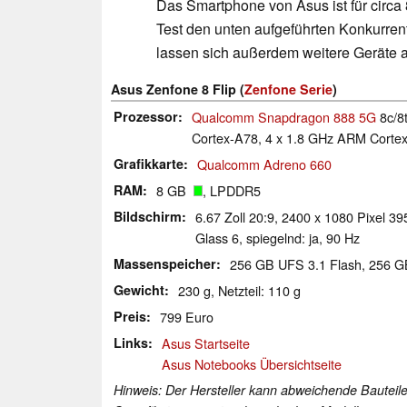
Das Smartphone von Asus ist für circa 
Test den unten aufgeführten Konkurren
lassen sich außerdem weitere Geräte 
Asus Zenfone 8 Flip (
Zenfone Serie
)
Prozessor
Qualcomm Snapdragon 888 5G
8c/8
Cortex-A78, 4 x 1.8 GHz ARM Cortex
Grafikkarte
Qualcomm Adreno 660
RAM
8 GB
, LPDDR5
Bildschirm
6.67 Zoll 20:9, 2400 x 1080 Pixel 3
Glass 6, spiegelnd: ja, 90 Hz
Massenspeicher
256 GB UFS 3.1 Flash, 256 
Gewicht
230 g, Netzteil: 110 g
Preis
799 Euro
Links
Asus Startseite
Asus Notebooks Übersichtseite
Hinweis: Der Hersteller kann abweichende Bauteile