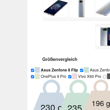
Größenvergleich
Asus Zenfone 8 Flip
Asus Zenfo
OnePlus 9 Pro
Vivo X60 Pro
196 
230 g
235 g