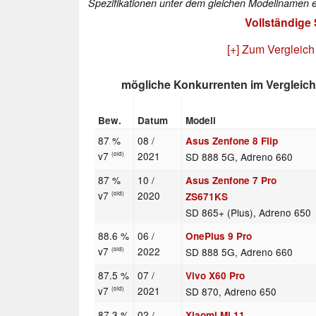
Spezifikationen unter dem gleichen Modellnamen e
Vollständige
[+] Zum Vergleich
mögliche Konkurrenten im Vergleich
Bew.
Datum
Modell
87 %
08 /
Asus Zenfone 8 Flip
v7
2021
SD 888 5G, Adreno 660
(old)
87 %
10 /
Asus Zenfone 7 Pro
v7
2020
(old)
ZS671KS
SD 865+ (Plus), Adreno 650
88.6 %
06 /
OnePlus 9 Pro
v7
2022
SD 888 5G, Adreno 660
(old)
87.5 %
07 /
Vivo X60 Pro
v7
2021
SD 870, Adreno 650
(old)
87.3 %
02 /
Xiaomi Mi 11