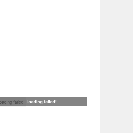
loading failed!
loading failed!