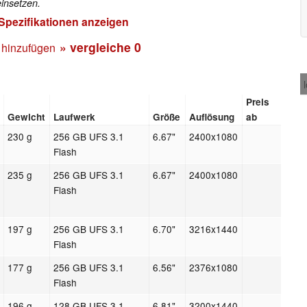
insetzen.
 Spezifikationen anzeigen
» vergleiche
0
 hinzufügen
Preis
Gewicht
Laufwerk
Größe
Auflösung
ab
230 g
256 GB UFS 3.1
6.67"
2400x1080
Flash
235 g
256 GB UFS 3.1
6.67"
2400x1080
Flash
197 g
256 GB UFS 3.1
6.70"
3216x1440
Flash
177 g
256 GB UFS 3.1
6.56"
2376x1080
Flash
196 g
128 GB UFS 3.1
6.81"
3200x1440