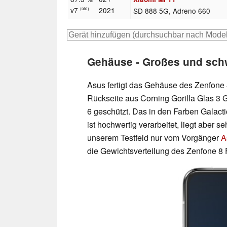
v7
2021
SD 888 5G, Adreno 660
(old)
Gehäuse - Großes und sch
Asus fertigt das Gehäuse des Zenfone 
Rückseite aus Corning Gorilla Glas 3 G
6 geschützt. Das in den Farben Galacti
ist hochwertig verarbeitet, liegt aber 
unserem Testfeld nur vom Vorgänger
A
die Gewichtsverteilung des Zenfone 8 Fl