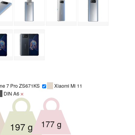
ne 7 Pro ZS671KS
Xiaomi Mi 11
DIN A6
❌
177 g
g
197 g