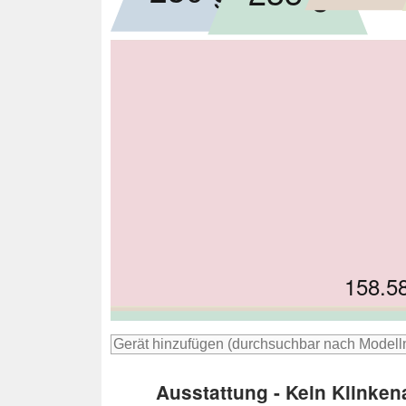
158.5
163
164
16
16
Ausstattung - Kein Klinken