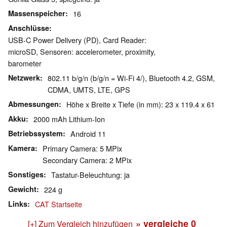
Massenspeicher
16
Anschlüsse
USB-C Power Delivery (PD), Card Reader:
microSD, Sensoren: accelerometer, proximity,
barometer
Netzwerk
802.11 b/g/n (b/g/n = Wi-Fi 4/), Bluetooth 4.2, GSM,
CDMA, UMTS, LTE, GPS
Abmessungen
Höhe x Breite x Tiefe (in mm): 23 x 119.4 x 61
Akku
2000 mAh Lithium-Ion
Betriebssystem
Android 11
Kamera
Primary Camera: 5 MPix
Secondary Camera: 2 MPix
Sonstiges
Tastatur-Beleuchtung: ja
Gewicht
224 g
Links
CAT Startseite
» vergleiche
0
[+] Zum Vergleich hinzufügen