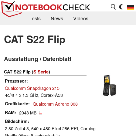
Tests
News
Videos
...
Benchmarks & Tech
Externe Tests
CAT S22 Flip
Kaufberatung
Deals
Suche
Jobs
Ausstattung / Datenblatt
Forum
CAT S22 Flip (
S Serie
)
Prozessor
Qualcomm Snapdragon 215
4c/4t 4 x 1.3 GHz, Cortex-A53
Grafikkarte
Qualcomm Adreno 308
RAM
2048 MB
Bildschirm
2.80 Zoll 4:3, 640 x 480 Pixel 286 PPI, Corning
Gorilla Glass 5, spiegelnd: ja