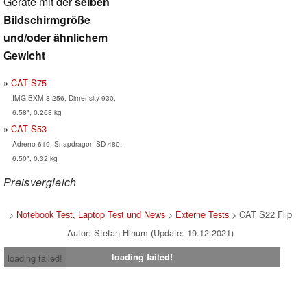
Geräte mit der
selben
Bildschirmgröße
und/oder ähnlichem
Gewicht
CAT S75
IMG BXM-8-256, Dimensity 930,
6.58", 0.268 kg
CAT S53
Adreno 619, Snapdragon SD 480,
6.50", 0.32 kg
Preisvergleich
>
Notebook Test, Laptop Test und News
>
Externe Tests
> CAT S22 Flip
Autor: Stefan Hinum (Update: 19.12.2021)
loading failed!
loading failed!