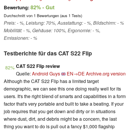
82%
- Gut
Bewertung:
Durchschnitt von
1
Bewertungen (aus
1
Tests)
Preis: - %, Leistung: 70%, Ausstattung: - %, Bildschirm: - %
Mobilität: - %, Gehäuse: 100%, Ergonomie: - %,
Emissionen: - %
Testberichte für das CAT S22 Flip
CAT S22 Flip review
82%
Quelle:
Android Guys
EN→DE
Archive.org version
Although the CAT S22 Flip has a limited target
demographic, we can see this one doing really well for its
users. It's the right blend of smarts and capabilities in a form
factor that's very portable and built to take a beating. If your
job requires that you get down and dirty or in situations
where dust, dirt, and debris might be a concern, the last
thing you want to do is pull out a fancy $1,000 flagship