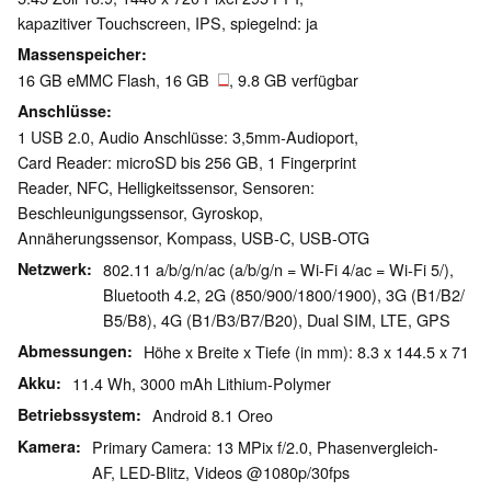
kapazitiver Touchscreen, IPS, spiegelnd: ja
Massenspeicher
16 GB eMMC Flash, 16 GB
, 9.8 GB verfügbar
Anschlüsse
1 USB 2.0, Audio Anschlüsse: 3,5mm-Audioport,
Card Reader: microSD bis 256 GB, 1 Fingerprint
Reader, NFC, Helligkeitssensor, Sensoren:
Beschleunigungssensor, Gyroskop,
Annäherungssensor, Kompass, USB-C, USB-OTG
Netzwerk
802.11 a/b/g/n/ac (a/b/g/n = Wi-Fi 4/ac = Wi-Fi 5/),
Bluetooth 4.2, 2G (850/​900/​1800/​1900), 3G (B1/​B2/​
B5/​B8), 4G (B1/​B3/​B7/​B20), Dual SIM, LTE, GPS
Abmessungen
Höhe x Breite x Tiefe (in mm): 8.3 x 144.5 x 71
Akku
11.4 Wh, 3000 mAh Lithium-Polymer
Betriebssystem
Android 8.1 Oreo
Kamera
Primary Camera: 13 MPix f/​2.0, Phasenvergleich-
AF, LED-Blitz, Videos @1080p/​30fps