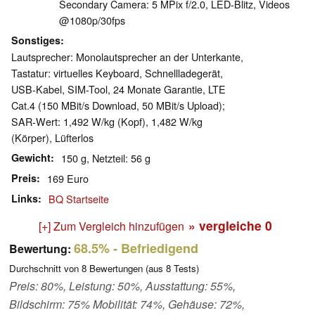
Secondary Camera: 5 MPix f/​2.0, LED-Blitz, Videos
@1080p/​30fps
Sonstiges
Lautsprecher: Monolautsprecher an der Unterkante,
Tastatur: virtuelles Keyboard, Schnellladegerät,
USB-Kabel, SIM-Tool, 24 Monate Garantie, LTE
Cat.4 (150 MBit/s Download, 50 MBit/s Upload);
SAR-Wert: 1,492 W/kg (Kopf), 1,482 W/kg
(Körper), Lüfterlos
Gewicht
150 g, Netzteil: 56 g
Preis
169 Euro
Links
BQ Startseite
» vergleiche
0
[+] Zum Vergleich hinzufügen
68.5%
- Befriedigend
Bewertung:
Durchschnitt von
8
Bewertungen (aus
8
Tests)
Preis: 80%, Leistung: 50%, Ausstattung: 55%,
Bildschirm: 75% Mobilität: 74%, Gehäuse: 72%,