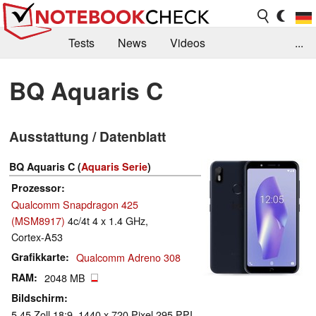
Tests
News
Videos
...
Benchmarks & Tech
Externe Tests
BQ Aquaris C
Kaufberatung
Deals
Suche
Jobs
Ausstattung / Datenblatt
Forum
BQ Aquaris C (
Aquaris Serie
)
Prozessor
Qualcomm Snapdragon 425
(MSM8917)
4c/4t 4 x 1.4 GHz,
Cortex-A53
Grafikkarte
Qualcomm Adreno 308
RAM
2048 MB
Bildschirm
5.45 Zoll 18:9, 1440 x 720 Pixel 295 PPI,