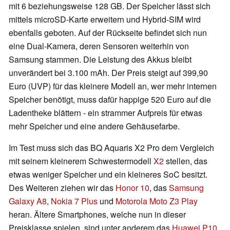
mit 6 beziehungsweise 128 GB. Der Speicher lässt sich
mittels microSD-Karte erweitern und Hybrid-SIM wird
ebenfalls geboten. Auf der Rückseite befindet sich nun
eine Dual-Kamera, deren Sensoren weiterhin von
Samsung stammen. Die Leistung des Akkus bleibt
unverändert bei 3.100 mAh. Der Preis steigt auf 399,90
Euro (UVP) für das kleinere Modell an, wer mehr internen
Speicher benötigt, muss dafür happige 520 Euro auf die
Ladentheke blättern - ein strammer Aufpreis für etwas
mehr Speicher und eine andere Gehäusefarbe.
Im Test muss sich das BQ Aquaris X2 Pro dem Vergleich
mit seinem kleinerem Schwestermodell
X2
stellen, das
etwas weniger Speicher und ein kleineres SoC besitzt.
Des Weiteren ziehen wir das
Honor 10
, das
Samsung
Galaxy A8
,
Nokia 7 Plus
und
Motorola Moto Z3 Play
heran. Ältere Smartphones, welche nun in dieser
Preisklasse spielen, sind unter anderem das
Huawei P10