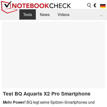
Tests
News
Videos
...
Benchmarks & Tech
Externe Tests
Kaufberatung
Deals
Suche
Jobs
Forum
Test BQ Aquaris X2 Pro Smartphone
Mehr Power!
BQ legt seine Spitzen-Smartphones und