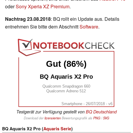
oder
Sony Xperia XZ Premium
.
Nachtrag 23.08.2018
: BQ rollt ein Update aus. Details
entnehmen Sie bitte dem Abschnitt
Software
.
Gut (86%)
BQ Aquaris X2 Pro
Qualcomm Snapdragon 660
Qualcomm Adreno 512
Smartphone - 26/07/2018 - v6
Testgerät zur Verfügung gestellt von
BQ Deutschland
Download der
lizensierten
Bewertungsgrafik als
PNG
/
SVG
BQ Aquaris X2 Pro (
Aquaris Serie
)