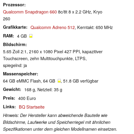
Prozessor
Qualcomm Snapdragon 660
8c/8t 8 x 2.2 GHz, Kryo
260
Grafikkarte
Qualcomm Adreno 512
, Kerntakt: 650 MHz
RAM
4 GB
Bildschirm
5.65 Zoll 2:1, 2160 x 1080 Pixel 427 PPI, kapazitiver
Touchscreen, zehn Multitouchpunkte, LTPS,
spiegelnd: ja
Massenspeicher
64 GB eMMC Flash, 64 GB
, 51.8 GB verfügbar
Gewicht
168 g, Netzteil: 35 g
Preis
400 Euro
Links
BQ Startseite
Hinweis: Der Hersteller kann abweichende Bauteile wie
Bildschirme, Laufwerke und Speicherriegel mit ähnlichen
Spezifikationen unter dem gleichen Modellnamen einsetzen.