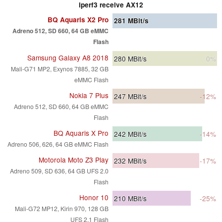
iperf3 receive AX12
BQ Aquaris X2 Pro
281
MBit/s
Adreno 512, SD 660, 64 GB eMMC
Flash
Samsung Galaxy A8 2018
280
MBit/s
0%
Mali-G71 MP2, Exynos 7885, 32 GB
eMMC Flash
Nokia 7 Plus
247
MBit/s
-12%
Adreno 512, SD 660, 64 GB eMMC
Flash
BQ Aquaris X Pro
242
MBit/s
-14%
Adreno 506, 626, 64 GB eMMC Flash
Motorola Moto Z3 Play
232
MBit/s
-17%
Adreno 509, SD 636, 64 GB UFS 2.0
Flash
Honor 10
210
MBit/s
-25%
Mali-G72 MP12, Kirin 970, 128 GB
UFS 2.1 Flash