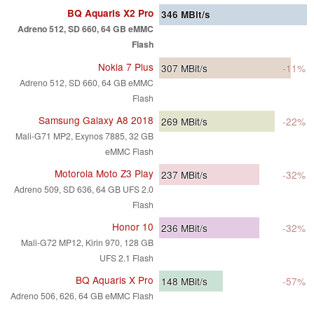
BQ Aquaris X2 Pro
346
MBit/s
Adreno 512, SD 660, 64 GB eMMC
Flash
Nokia 7 Plus
307
MBit/s
-11%
Adreno 512, SD 660, 64 GB eMMC
Flash
Samsung Galaxy A8 2018
269
MBit/s
-22%
Mali-G71 MP2, Exynos 7885, 32 GB
eMMC Flash
Motorola Moto Z3 Play
237
MBit/s
-32%
Adreno 509, SD 636, 64 GB UFS 2.0
Flash
Honor 10
236
MBit/s
-32%
Mali-G72 MP12, Kirin 970, 128 GB
UFS 2.1 Flash
BQ Aquaris X Pro
148
MBit/s
-57%
Adreno 506, 626, 64 GB eMMC Flash