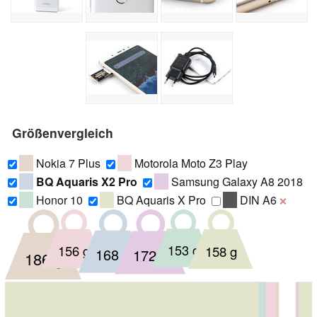
Größenvergleich
Nokia 7 Plus
Motorola Moto Z3 Play
BQ Aquaris X2 Pro
Samsung Galaxy A8 2018
Honor 10
BQ Aquaris X Pro
DIN A6
❌
153 g
156 g
158 g
168 g
172 g
186 g