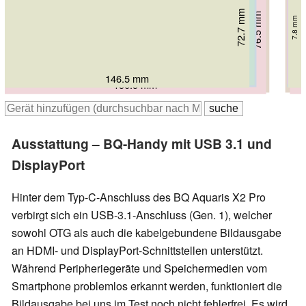
70.6 mm
71.2 mm
72.3 mm
75.64 mm
72.7 mm
76.5 mm
8.35 mm
8.4 mm
7.7 mm
7.8 mm
9.55 mm
6.75 mm
149.2 mm
149.6 mm
150.7 mm
146.5 mm
158.4 mm
156.5 mm
Ausstattung – BQ-Handy mit USB 3.1 und
DisplayPort
Hinter dem Typ-C-Anschluss des BQ Aquaris X2 Pro
verbirgt sich ein USB-3.1-Anschluss (Gen. 1), welcher
sowohl OTG als auch die kabelgebundene Bildausgabe
an HDMI- und DisplayPort-Schnittstellen unterstützt.
Während Peripheriegeräte und Speichermedien vom
Smartphone problemlos erkannt werden, funktioniert die
Bildausgabe bei uns im Test noch nicht fehlerfrei. Es wird