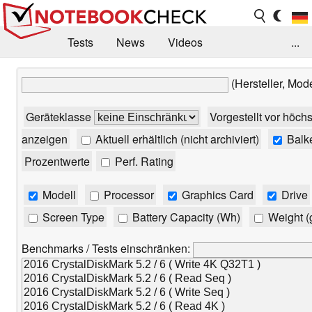
Tests
News
Videos
...
Benchmarks & Tech
Externe Tests
(Hersteller, Mod
Kaufberatung
Deals
Suche
Jobs
Geräteklasse
Vorgestellt vor höch
Forum
anzeigen
Aktuell erhältlich (nicht archiviert)
Balk
Prozentwerte
Perf. Rating
Modell
Processor
Graphics Card
Drive
Screen Type
Battery Capacity (Wh)
Weight (
Benchmarks / Tests einschränken: