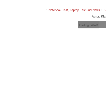
>
Notebook Test, Laptop Test und News
>
B
Autor: Kl
loading failed!