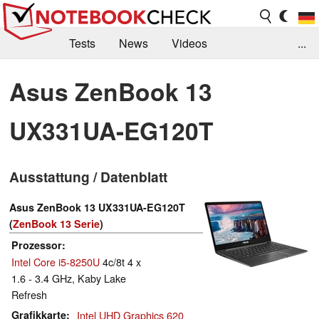
Tests
News
Videos
...
Benchmarks & Tech
Externe Tests
Asus ZenBook 13
Kaufberatung
Deals
Suche
Jobs
UX331UA-EG120T
Forum
Ausstattung / Datenblatt
Asus ZenBook 13 UX331UA-EG120T
(
ZenBook 13 Serie
)
Prozessor
Intel Core i5-8250U
4c/8t 4 x
1.6 - 3.4 GHz, Kaby Lake
Refresh
Grafikkarte
Intel UHD Graphics 620