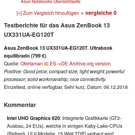
Asus Notebooks Übersichtseite
» vergleiche
0
[+] Zum Vergleich hinzufügen
Testberichte für das Asus ZenBook 13
UX331UA-EG120T
Asus ZenBook 13 UX331UA-EG120T. Ultrabook
equilibrado (799 €)
Quelle:
Ofertaman
ES→DE
Archive.org version
Positive: Good price; compact size; light weight; powerful
processor; solid workmanship; nice connectivity.
Einzeltest, online verfügbar, Sehr kurz, Datum: 06.12.2018
Kommentar
Intel UHD Graphics 620
: Integrierte Grafikkarte (GT2-
Ausbau, 24 EUs), welche in einigen Kaby-Lake-CPUs
(Refresh, ULV-Modelle, 15 Watt TDP) verbaut wird.