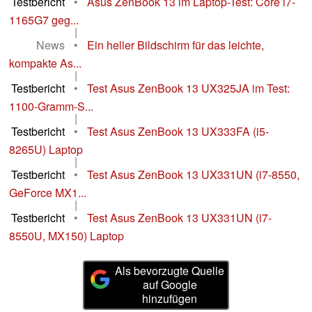
Testbericht
•
Asus ZenBook 13 im Laptop-Test: Core i7-
1165G7 geg...
|
News
•
Ein heller Bildschirm für das leichte,
kompakte As...
|
Testbericht
•
Test Asus ZenBook 13 UX325JA im Test:
1100-Gramm-S...
|
Testbericht
•
Test Asus ZenBook 13 UX333FA (i5-
8265U) Laptop
|
Testbericht
•
Test Asus ZenBook 13 UX331UN (i7-8550,
GeForce MX1...
|
Testbericht
•
Test Asus ZenBook 13 UX331UN (i7-
8550U, MX150) Laptop
Als bevorzugte Quelle
auf Google
hinzufügen