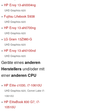
HP Envy 13-ah0004ng
UHD Graphics 620
Fujitsu Lifebook S938
UHD Graphics 620
HP Envy 13-ah0700ng
UHD Graphics 620
LG Gram 13Z980-G
UHD Graphics 620
HP Envy 13-ah0100nd
UHD Graphics 620
Geräte eines
anderen
Herstellers
und/oder mit
einer
anderen CPU
HP Elite c1030, i7-10610U
UHD Graphics 620, Comet Lake i7-
10610U
HP EliteBook 830 G7, i7-
10510U