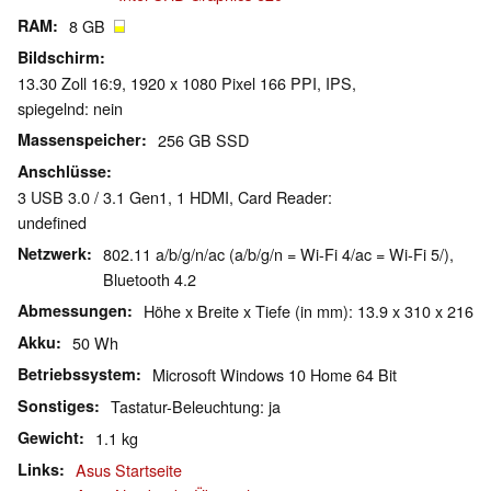
RAM
8 GB
Bildschirm
13.30 Zoll 16:9, 1920 x 1080 Pixel 166 PPI, IPS,
spiegelnd: nein
Massenspeicher
256 GB SSD
Anschlüsse
3 USB 3.0 / 3.1 Gen1, 1 HDMI, Card Reader:
undefined
Netzwerk
802.11 a/b/g/n/ac (a/b/g/n = Wi-Fi 4/ac = Wi-Fi 5/),
Bluetooth 4.2
Abmessungen
Höhe x Breite x Tiefe (in mm): 13.9 x 310 x 216
Akku
50 Wh
Betriebssystem
Microsoft Windows 10 Home 64 Bit
Sonstiges
Tastatur-Beleuchtung: ja
Gewicht
1.1 kg
Links
Asus Startseite