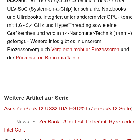
i5-8250U
: Auf der Kaby-Lake-Architektur basierender
ULV-SoC (System-on-a-Chip) für schlanke Notebooks
und Ultrabooks. Integriert unter anderem vier CPU-Kerne
mit 1,6 - 3,4 GHz und HyperThreading sowie eine
Grafikeinheit und wird in 14-Nanometer-Technik (14nm+)
gefertigt.» Weitere Infos gibt es in unserem
Prozessorvergleich
Vergleich mobiler Prozessoren
und
der
Prozessoren Benchmarkliste
.
Weitere Artikel zur Serie
Asus ZenBook 13 UX331UA-EG120T
(
ZenBook 13 Serie
)
News
•
ZenBook 13 im Test: Lieber mit Ryzen oder
Intel Co...
|