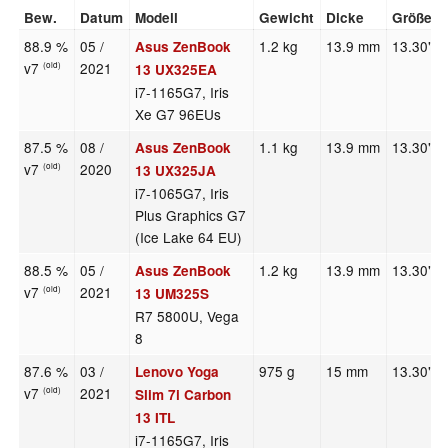
Bew.
Datum
Modell
Gewicht
Dicke
Größe
88.9 %
05 /
1.2 kg
13.9 mm
13.30"
Asus ZenBook
v7
2021
(old)
13 UX325EA
i7-1165G7, Iris
Xe G7 96EUs
87.5 %
08 /
1.1 kg
13.9 mm
13.30"
Asus ZenBook
v7
2020
(old)
13 UX325JA
i7-1065G7, Iris
Plus Graphics G7
(Ice Lake 64 EU)
88.5 %
05 /
1.2 kg
13.9 mm
13.30"
Asus ZenBook
v7
2021
(old)
13 UM325S
R7 5800U, Vega
8
87.6 %
03 /
975 g
15 mm
13.30"
Lenovo Yoga
v7
2021
(old)
Slim 7i Carbon
13 ITL
i7-1165G7, Iris