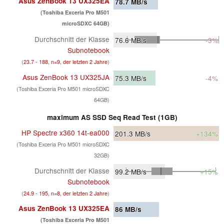
Asus ZenBook 13 UX325EA
78.7
MB/s
(Toshiba Exceria Pro M501
microSDXC 64GB)
Durchschnitt der Klasse
76.6
MB/s
-3%
Subnotebook
(
23.7 - 188, n=9, der letzten 2 Jahre
)
Asus ZenBook 13 UX325JA
75.3
MB/s
-4%
(Toshiba Exceria Pro M501 microSDXC
64GB)
maximum AS SSD Seq Read Test (1GB)
HP Spectre x360 14t-ea000
201.3
MB/s
+134%
(Toshiba Exceria Pro M501 microSDXC
32GB)
Durchschnitt der Klasse
99.2
MB/s
+15%
Subnotebook
(
24.9 - 195, n=8, der letzten 2 Jahre
)
Asus ZenBook 13 UX325EA
86
MB/s
(Toshiba Exceria Pro M501