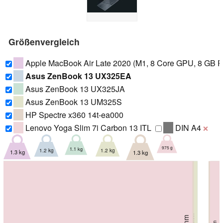
Größenvergleich
Apple MacBook Air Late 2020 (M1, 8 Core GPU, 8 GB 
Asus ZenBook 13 UX325EA
Asus ZenBook 13 UX325JA
Asus ZenBook 13 UM325S
HP Spectre x360 14t-ea000
Lenovo Yoga Slim 7i Carbon 13 ITL
DIN A4
❌
975 g
1.1 kg
1.2 kg
1.2 kg
1.3 kg
1.3 kg