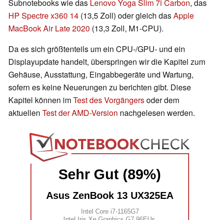
Subnotebooks wie das
Lenovo Yoga Slim 7i Carbon
, das
HP Spectre x360 14
(13,5 Zoll) oder gleich das
Apple
MacBook Air Late 2020
(13,3 Zoll, M1-CPU).
Da es sich größtenteils um ein CPU-/GPU- und ein
Displayupdate handelt, überspringen wir die Kapitel zum
Gehäuse, Ausstattung, Eingabbegeräte und Wartung,
sofern es keine Neuerungen zu berichten gibt. Diese
Kapitel können im
Test des Vorgängers
oder dem
aktuellen
Test der AMD-Version
nachgelesen werden.
Sehr Gut (89%)
Asus ZenBook 13 UX325EA
Intel Core i7-1165G7
Intel Iris Xe Graphics G7 96EUs