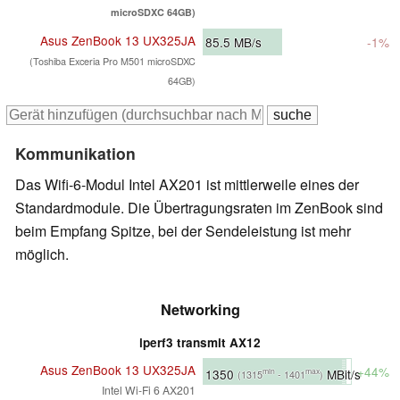
microSDXC 64GB)
Asus ZenBook 13 UX325JA
85.5
MB/s
-1%
(Toshiba Exceria Pro M501 microSDXC
64GB)
Kommunikation
Das Wifi-6-Modul Intel AX201 ist mittlerweile eines der
Standardmodule. Die Übertragungsraten im ZenBook sind
beim Empfang Spitze, bei der Sendeleistung ist mehr
möglich.
Networking
iperf3 transmit AX12
Asus ZenBook 13 UX325JA
+44%
1350
MBit/s
min
max
(1315
- 1401
)
Intel Wi-Fi 6 AX201