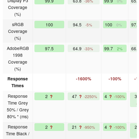
Display P3
99.9
63.8
99.9
65.
-36%
0%
Coverage
(%)
sRGB
100
94.5
100
97.
-5%
0%
Coverage
(%)
AdobeRGB
97.5
64.9
99.7
66.
-33%
2%
1998
Coverage
(%)
Response
-1600%
-100%
-
Times
Response
2
47
4
3
?
?
?
-2250%
-100%
Time Grey
-
50% / Grey
80% * (ms)
Response
2
21
4
2
?
?
?
-950%
-100%
Time Black /
-