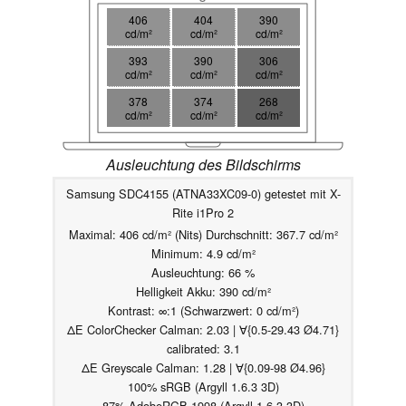
406
404
390
cd/m²
cd/m²
cd/m²
393
390
306
cd/m²
cd/m²
cd/m²
378
374
268
cd/m²
cd/m²
cd/m²
Ausleuchtung des Bildschirms
Samsung SDC4155 (ATNA33XC09-0) getestet mit X-
Rite i1Pro 2
Maximal: 406 cd/m² (Nits) Durchschnitt: 367.7 cd/m²
Minimum: 4.9 cd/m²
Ausleuchtung: 66 %
Helligkeit Akku: 390 cd/m²
Kontrast: ∞:1 (Schwarzwert: 0 cd/m²)
ΔE ColorChecker Calman: 2.03 | ∀{0.5-29.43 Ø4.71}
calibrated: 3.1
ΔE Greyscale Calman: 1.28 | ∀{0.09-98 Ø4.96}
100% sRGB (Argyll 1.6.3 3D)
87% AdobeRGB 1998 (Argyll 1.6.3 3D)