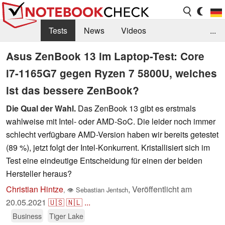
Tests
News
Videos
...
Benchmarks & Tech
Externe Tests
Asus ZenBook 13 im Laptop-Test: Core
i7-1165G7 gegen Ryzen 7 5800U, welches
Kaufberatung
Deals
Suche
Jobs
ist das bessere ZenBook?
Forum
Die Qual der Wahl.
Das ZenBook 13 gibt es erstmals
wahlweise mit Intel- oder AMD-SoC. Die leider noch immer
schlecht verfügbare AMD-Version haben wir bereits getestet
(89 %), jetzt folgt der Intel-Konkurrent. Kristallisiert sich im
Test eine eindeutige Entscheidung für einen der beiden
Hersteller heraus?
Christian Hintze
,
Veröffentlicht am
,
👁
Sebastian Jentsch
20.05.2021
🇺🇸
🇳🇱
...
Business
Tiger Lake