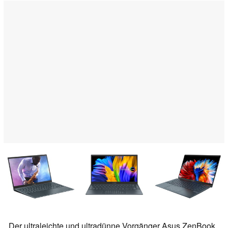
Der ultraleichte und ultradünne Vorgänger Asus ZenBook