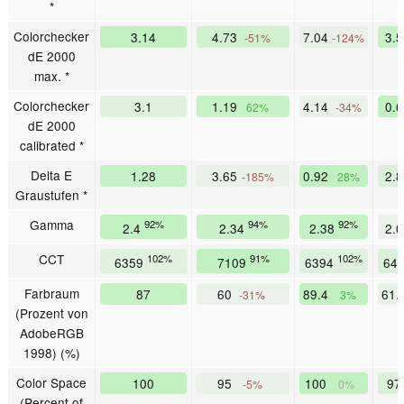
*
Colorchecker
3.14
4.73
7.04
3.
-51%
-124%
dE 2000
max. *
Colorchecker
3.1
1.19
4.14
0.
62%
-34%
dE 2000
calibrated *
Delta E
1.28
3.65
0.92
2.
-185%
28%
Graustufen *
Gamma
92%
94%
92%
2.4
2.34
2.38
2.
CCT
102%
91%
102%
6359
7109
6394
64
Farbraum
87
60
89.4
61.
-31%
3%
(Prozent von
AdobeRGB
1998) (%)
Color Space
100
95
100
9
-5%
0%
(Percent of