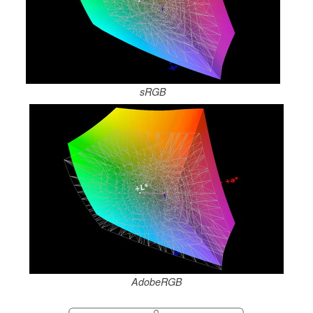
sRGB
AdobeRGB