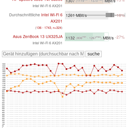
1307
MBit/s
(1119
- 1370
)
Intel Wi-Fi 6 AX201
Durchschnittliche
Intel Wi-Fi 6
1261
MBit/s
-18%
AX201
(
136 - 1743, n=324
)
Asus ZenBook 13 UX325JA
-27%
1132
MBit/s
min
max
(806
- 1267
)
Intel Wi-Fi 6 AX201
1650
1600
1550
1500
1450
1400
1350
1300
1250
1200
1150
1100
1050
1000
950
900
850
800
750
700
650
600
550
500
450
400
350
300
250
200
150
100
50