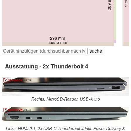
203 mm
203 mm
203 mm
212.4 mm
209 mm
13.9 mm
13.9 mm
13.9 mm
220 mm
16.1 mm
15 mm
17.2 mm
304.2 mm
304 mm
304 mm
296 mm
304.1 mm
298.5 mm
Ausstattung - 2x Thunderbolt 4
Rechts: MicroSD-Reader, USB-A 3.0
Links: HDMI 2.1, 2x USB-C Thunderbolt 4 inkl. Power Delivery &