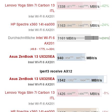
Lenovo Yoga Slim 7i Carbon 13
+42%
1338
MBit/s
min
max
(871
- 1460
)
ITL
Intel Wi-Fi 6 AX201
HP Spectre x360 14t-ea000
+24%
1163
MBit/s
min
max
(846
- 1445
)
Intel Wi-Fi 6 AX201
Durchschnittliche
Intel Wi-Fi 6
1161
MBit/s
+24%
AX201
(
49.8 - 1775, n=324
)
Asus ZenBook 13 UX325EA
940
MBit/s
min
max
(858
- 985
)
Intel Wi-Fi 6 AX201
iperf3 receive AX12
Asus ZenBook 13 UX325EA
1542
MBit/s
min
max
(1352
- 1664
)
Intel Wi-Fi 6 AX201
Lenovo Yoga Slim 7i Carbon 13
-8%
1426
MBit/s
min
max
(699
- 1490
)
ITL
Intel Wi-Fi 6 AX201
HP Spectre x360 14t-ea000
-15%
min
max