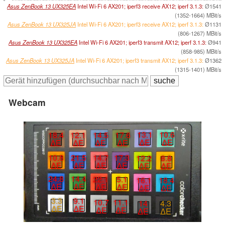
0
Asus ZenBook 13 UX325EA
Intel Wi-Fi 6 AX201; iperf3 receive AX12; iperf 3.1.3:
Ø1541
(1352-1664) MBit/s
Asus ZenBook 13 UX325JA
Intel Wi-Fi 6 AX201; iperf3 receive AX12; iperf 3.1.3:
Ø1131
(806-1267) MBit/s
Asus ZenBook 13 UX325EA
Intel Wi-Fi 6 AX201; iperf3 transmit AX12; iperf 3.1.3:
Ø941
(858-985) MBit/s
Asus ZenBook 13 UX325JA
Intel Wi-Fi 6 AX201; iperf3 transmit AX12; iperf 3.1.3:
Ø1362
(1315-1401) MBit/s
Webcam
13.1
10.6
14.5
17.6
18.4
12.1
∆E
∆E
∆E
∆E
∆E
∆E
10.8
21.5
14.7
17.3
12.2
8.8
∆E
∆E
∆E
∆E
∆E
∆E
24.8
14.4
22.1
5.1
16.1
18.4
∆E
∆E
∆E
∆E
∆E
∆E
3.3
9.1
10.7
11.1
14
4.3
∆E
∆E
∆E
∆E
∆E
∆E