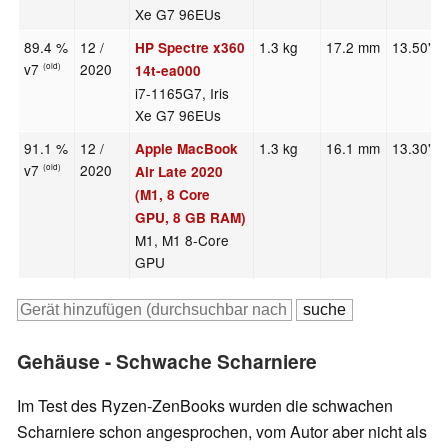
Xe G7 96EUs
89.4 %
12 /
1.3 kg
17.2 mm
13.50"
HP Spectre x360
v7
2020
(old)
14t-ea000
i7-1165G7, Iris
Xe G7 96EUs
91.1 %
12 /
1.3 kg
16.1 mm
13.30"
Apple MacBook
v7
2020
(old)
Air Late 2020
(M1, 8 Core
GPU, 8 GB RAM)
M1, M1 8-Core
GPU
Gehäuse - Schwache Scharniere
Im Test des Ryzen-ZenBooks wurden die schwachen
Scharniere schon angesprochen, vom Autor aber nicht als