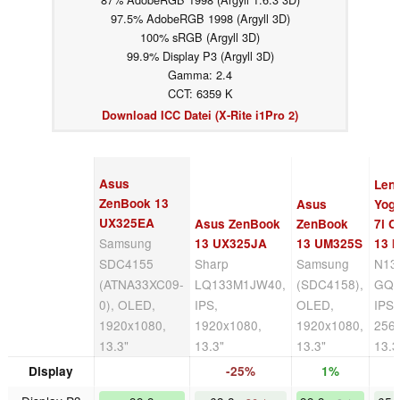
97.5% AdobeRGB 1998 (Argyll 3D)
100% sRGB (Argyll 3D)
99.9% Display P3 (Argyll 3D)
Gamma: 2.4
CCT: 6359 K
Download ICC Datei (X-Rite i1Pro 2)
Asus
Len
ZenBook 13
Asus
Yog
UX325EA
Asus ZenBook
ZenBook
7i C
Samsung
13 UX325JA
13 UM325S
13 I
SDC4155
Sharp
Samsung
N13
(ATNA33XC09-
LQ133M1JW40,
(SDC4158),
GQ1,
0), OLED,
IPS,
OLED,
IPS 
1920x1080,
1920x1080,
1920x1080,
256
13.3"
13.3"
13.3"
13.3
Display
-25%
1%