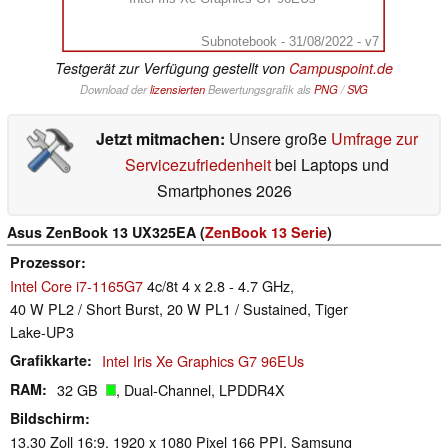
Subnotebook - 31/08/2022 - v7
Testgerät zur Verfügung gestellt von
Campuspoint.de
Download der
lizensierten
Bewertungsgrafik als
PNG
/
SVG
Jetzt mitmachen:
Unsere große
Umfrage zur
Servicezufriedenheit
bei Laptops und
Smartphones 2026
Asus ZenBook 13 UX325EA (
ZenBook 13 Serie
)
Prozessor
Intel Core i7-1165G7
4c/8t 4 x 2.8 - 4.7 GHz,
40 W PL2 / Short Burst, 20 W PL1 / Sustained, Tiger
Lake-UP3
Grafikkarte
Intel Iris Xe Graphics G7 96EUs
RAM
32 GB
, Dual-Channel, LPDDR4X
Bildschirm
13.30 Zoll 16:9, 1920 x 1080 Pixel 166 PPI, Samsung