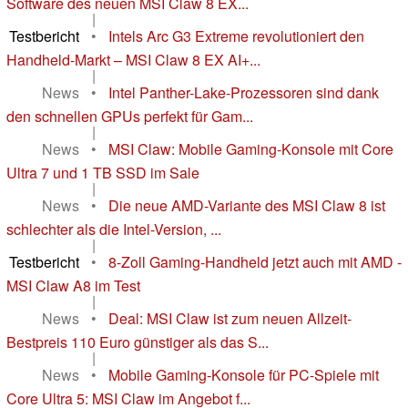
Software des neuen MSI Claw 8 EX...
|
Testbericht
•
Intels Arc G3 Extreme revolutioniert den
Handheld-Markt – MSI Claw 8 EX AI+...
|
News
•
Intel Panther-Lake-Prozessoren sind dank
den schnellen GPUs perfekt für Gam...
|
News
•
MSI Claw: Mobile Gaming-Konsole mit Core
Ultra 7 und 1 TB SSD im Sale
|
News
•
Die neue AMD-Variante des MSI Claw 8 ist
schlechter als die Intel-Version, ...
|
Testbericht
•
8-Zoll Gaming-Handheld jetzt auch mit AMD -
MSI Claw A8 im Test
|
News
•
Deal: MSI Claw ist zum neuen Allzeit-
Bestpreis 110 Euro günstiger als das S...
|
News
•
Mobile Gaming-Konsole für PC-Spiele mit
Core Ultra 5: MSI Claw im Angebot f...