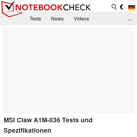
Tests
News
Videos
...
Benchmarks & Tech
Externe Tests
Kaufberatung
Deals
Suche
Jobs
Forum
MSI Claw A1M-036 Tests und
Spezifikationen