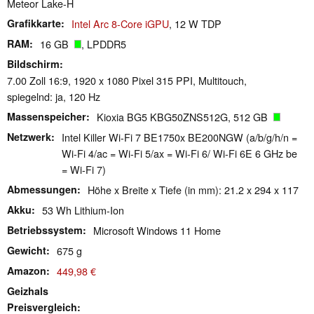
Meteor Lake-H
Grafikkarte
Intel Arc 8-Core iGPU
, 12 W TDP
RAM
16 GB
, LPDDR5
Bildschirm
7.00 Zoll 16:9, 1920 x 1080 Pixel 315 PPI, Multitouch,
spiegelnd: ja, 120 Hz
Massenspeicher
Kioxia BG5 KBG50ZNS512G, 512 GB
Netzwerk
Intel Killer Wi-Fi 7 BE1750x BE200NGW (a/b/g/h/n =
Wi-Fi 4/ac = Wi-Fi 5/ax = Wi-Fi 6/ Wi-Fi 6E 6 GHz be
= Wi-Fi 7)
Abmessungen
Höhe x Breite x Tiefe (in mm): 21.2 x 294 x 117
Akku
53 Wh Lithium-Ion
Betriebssystem
Microsoft Windows 11 Home
Gewicht
675 g
Amazon
449,98 €
Geizhals
Preisvergleich