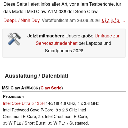
Diese Seite liefert Infos aller Art, vor allem Testberichte, für
das Modell MSI Claw A1M-036 der Serie Claw.
DeepL / Ninh Duy
,
Veröffentlicht am
26.06.2026
🇺🇸
🇪🇸
...
Jetzt mitmachen:
Unsere große
Umfrage zur
Servicezufriedenheit
bei Laptops und
Smartphones 2026
Ausstattung / Datenblatt
MSI Claw A1M-036 (
Claw Serie
)
Prozessor
Intel Core Ultra 5 135H
14c/18t 4.6 GHz, 4 x 3.6 GHz
Intel Redwood Cove P-Core, 8 x 2.5 GHz Intel
Crestmont E-Core, 2 x Intel Crestmont E-Core,
35 W PL2 / Short Burst, 35 W PL1 / Sustained,