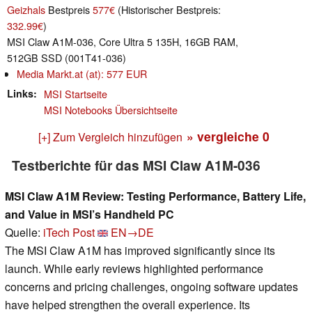
Geizhals
Bestpreis
577€
(Historischer Bestpreis:
332.99€
)
MSI Claw A1M-036, Core Ultra 5 135H, 16GB RAM,
512GB SSD (001T41-036)
Media Markt.at (at): 577 EUR
Links
MSI Startseite
MSI Notebooks Übersichtseite
» vergleiche
0
[+] Zum Vergleich hinzufügen
Testberichte für das MSI Claw A1M-036
MSI Claw A1M Review: Testing Performance, Battery Life,
and Value in MSI’s Handheld PC
Quelle:
iTech Post
EN→DE
The MSI Claw A1M has improved significantly since its
launch. While early reviews highlighted performance
concerns and pricing challenges, ongoing software updates
have helped strengthen the overall experience. Its