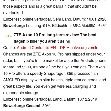
those aspects and is a great bargain that shouldn’t be
overlooked.
Einzeltest, online verfügbar, Sehr Lang, Datum: 16.01.2020
Bewertung:
Leistung: 91% Bildschirm: 85% Mobilität: 64%
ZTE Axon 10 Pro long-term review: The best
80%
flagship killer you aren't using
Quelle:
Android Central
EN→DE
Archive.org version
Chances are the ZTE Axon 10 Pro has slipped under your
radar, but if you're in the market for a top-tier Android phone
for around $500, it's one of the best you can get. The Axon
10 Pro offers a speedy Snapdragon 855 processor, an
AMOLED display with slim bezels, triple rear cameras, and
great battery life. You even get wireless charging and
expandable storage.
Einzeltest, online verfügbar, Lang, Datum: 16.12.2019
Bewertung:
Gesamt
: 80%