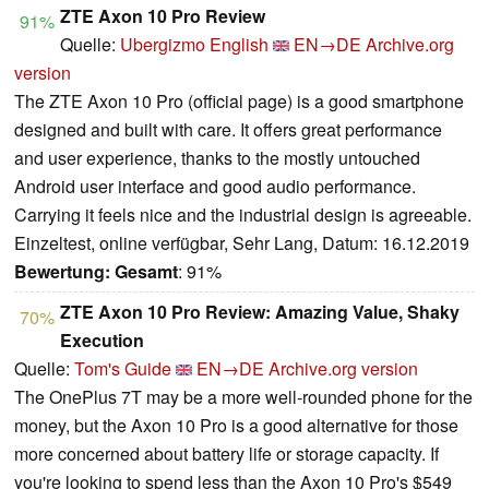
ZTE Axon 10 Pro Review
91%
Quelle:
Ubergizmo English
EN→DE
Archive.org
version
The ZTE Axon 10 Pro (official page) is a good smartphone
designed and built with care. It offers great performance
and user experience, thanks to the mostly untouched
Android user interface and good audio performance.
Carrying it feels nice and the industrial design is agreeable.
Einzeltest, online verfügbar, Sehr Lang, Datum: 16.12.2019
Bewertung:
Gesamt
: 91%
ZTE Axon 10 Pro Review: Amazing Value, Shaky
70%
Execution
Quelle:
Tom's Guide
EN→DE
Archive.org version
The OnePlus 7T may be a more well-rounded phone for the
money, but the Axon 10 Pro is a good alternative for those
more concerned about battery life or storage capacity. If
you're looking to spend less than the Axon 10 Pro's $549