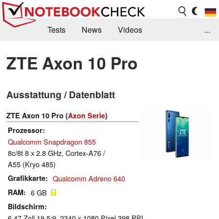
Tests
News
Videos
...
Benchmarks & Tech
Externe Tests
ZTE Axon 10 Pro
Kaufberatung
Deals
Suche
Jobs
Ausstattung / Datenblatt
Forum
ZTE Axon 10 Pro (
Axon Serie
)
Prozessor
Qualcomm Snapdragon 855
8c/8t 8 x 2.8 GHz, Cortex-A76 /
A55 (Kryo 485)
Grafikkarte
Qualcomm Adreno 640
RAM
6 GB
Bildschirm
6.47 Zoll 19.5:9, 2340 x 1080 Pixel 398 PPI,