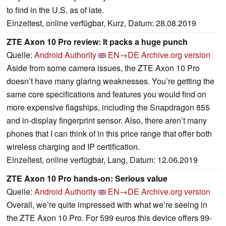
to find in the U.S. as of late.
Einzeltest, online verfügbar, Kurz, Datum: 28.08.2019
ZTE Axon 10 Pro review: It packs a huge punch
Quelle:
Android Authority
EN→DE
Archive.org version
Aside from some camera issues, the ZTE Axon 10 Pro
doesn’t have many glaring weaknesses. You’re getting the
same core specifications and features you would find on
more expensive flagships, including the Snapdragon 855
and in-display fingerprint sensor. Also, there aren’t many
phones that I can think of in this price range that offer both
wireless charging and IP certification.
Einzeltest, online verfügbar, Lang, Datum: 12.06.2019
ZTE Axon 10 Pro hands-on: Serious value
Quelle:
Android Authority
EN→DE
Archive.org version
Overall, we’re quite impressed with what we’re seeing in
the ZTE Axon 10 Pro. For 599 euros this device offers 99-