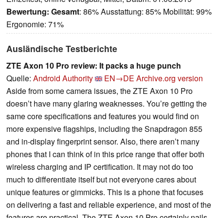
Bewertung:
Gesamt
: 86% Ausstattung: 85% Mobilität: 99%
Ergonomie: 71%
Ausländische Testberichte
ZTE Axon 10 Pro review: It packs a huge punch
Quelle:
Android Authority
EN→DE
Archive.org version
Aside from some camera issues, the ZTE Axon 10 Pro
doesn’t have many glaring weaknesses. You’re getting the
same core specifications and features you would find on
more expensive flagships, including the Snapdragon 855
and in-display fingerprint sensor. Also, there aren’t many
phones that I can think of in this price range that offer both
wireless charging and IP certification. It may not do too
much to differentiate itself but not everyone cares about
unique features or gimmicks. This is a phone that focuses
on delivering a fast and reliable experience, and most of the
features are practical. The ZTE Axon 10 Pro certainly nails