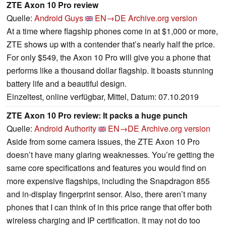
ZTE Axon 10 Pro review
Quelle:
Android Guys
EN→DE
Archive.org version
At a time where flagship phones come in at $1,000 or more,
ZTE shows up with a contender that’s nearly half the price.
For only $549, the Axon 10 Pro will give you a phone that
performs like a thousand dollar flagship. It boasts stunning
battery life and a beautiful design.
Einzeltest, online verfügbar, Mittel, Datum: 07.10.2019
ZTE Axon 10 Pro review: It packs a huge punch
Quelle:
Android Authority
EN→DE
Archive.org version
Aside from some camera issues, the ZTE Axon 10 Pro
doesn’t have many glaring weaknesses. You’re getting the
same core specifications and features you would find on
more expensive flagships, including the Snapdragon 855
and in-display fingerprint sensor. Also, there aren’t many
phones that I can think of in this price range that offer both
wireless charging and IP certification. It may not do too