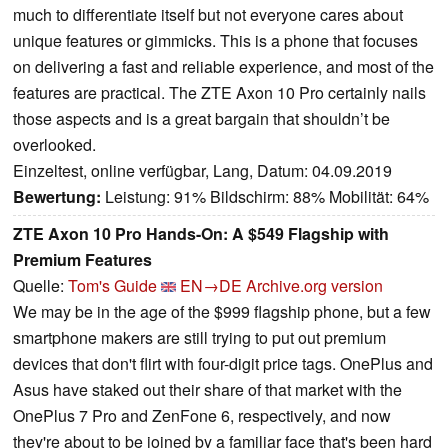
much to differentiate itself but not everyone cares about
unique features or gimmicks. This is a phone that focuses
on delivering a fast and reliable experience, and most of the
features are practical. The ZTE Axon 10 Pro certainly nails
those aspects and is a great bargain that shouldn’t be
overlooked.
Einzeltest, online verfügbar, Lang, Datum: 04.09.2019
Bewertung:
Leistung: 91% Bildschirm: 88% Mobilität: 64%
ZTE Axon 10 Pro Hands-On: A $549 Flagship with
Premium Features
Quelle:
Tom's Guide
EN→DE
Archive.org version
We may be in the age of the $999 flagship phone, but a few
smartphone makers are still trying to put out premium
devices that don't flirt with four-digit price tags. OnePlus and
Asus have staked out their share of that market with the
OnePlus 7 Pro and ZenFone 6, respectively, and now
they're about to be joined by a familiar face that's been hard