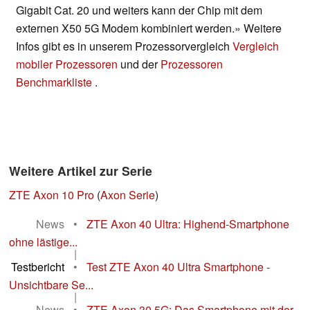
Gigabit Cat. 20 und weiters kann der Chip mit dem
externen X50 5G Modem kombiniert werden.» Weitere
Infos gibt es in unserem Prozessorvergleich
Vergleich
mobiler Prozessoren
und der
Prozessoren
Benchmarkliste
.
Weitere Artikel zur Serie
ZTE Axon 10 Pro
(
Axon Serie
)
News
•
ZTE Axon 40 Ultra: Highend-Smartphone
ohne lästige...
|
Testbericht
•
Test ZTE Axon 40 Ultra Smartphone -
Unsichtbare Se...
|
News
•
ZTE Axon 30 5G: Das Smartphone mit der