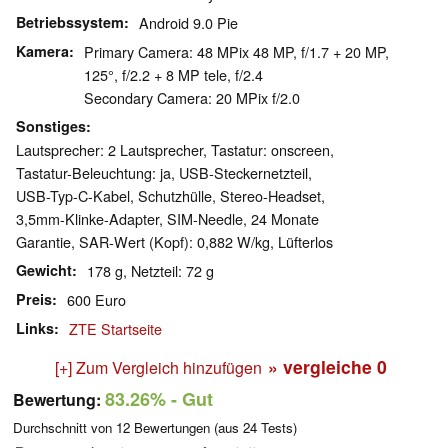
Betriebssystem
Android 9.0 Pie
Kamera
Primary Camera: 48 MPix 48 MP, f/1.7 + 20 MP,
125°, f/2.2 + 8 MP tele, f/2.4
Secondary Camera: 20 MPix f/2.0
Sonstiges
Lautsprecher: 2 Lautsprecher, Tastatur: onscreen,
Tastatur-Beleuchtung: ja, USB-Steckernetzteil,
USB-Typ-C-Kabel, Schutzhülle, Stereo-Headset,
3,5mm-Klinke-Adapter, SIM-Needle, 24 Monate
Garantie, SAR-Wert (Kopf): 0,882 W/kg, Lüfterlos
Gewicht
178 g, Netzteil: 72 g
Preis
600 Euro
Links
ZTE Startseite
» vergleiche
0
[+] Zum Vergleich hinzufügen
83.26%
- Gut
Bewertung:
Durchschnitt von
12
Bewertungen (aus
24
Tests)