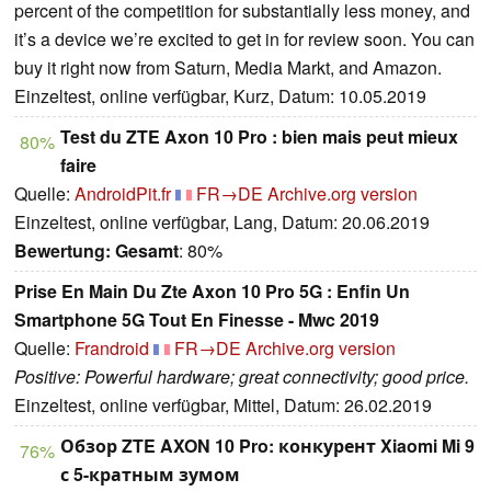
percent of the competition for substantially less money, and
it’s a device we’re excited to get in for review soon. You can
buy it right now from Saturn, Media Markt, and Amazon.
Einzeltest, online verfügbar, Kurz, Datum: 10.05.2019
Test du ZTE Axon 10 Pro : bien mais peut mieux
80%
faire
Quelle:
AndroidPit.fr
FR→DE
Archive.org version
Einzeltest, online verfügbar, Lang, Datum: 20.06.2019
Bewertung:
Gesamt
: 80%
Prise En Main Du Zte Axon 10 Pro 5G : Enfin Un
Smartphone 5G Tout En Finesse - Mwc 2019
Quelle:
Frandroid
FR→DE
Archive.org version
Positive: Powerful hardware; great connectivity; good price.
Einzeltest, online verfügbar, Mittel, Datum: 26.02.2019
Обзор ZTE AXON 10 Pro: конкурент Xiaomi Mi 9
76%
с 5-кратным зумом