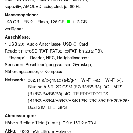
kapazitiv, AMOLED, spiegelnd: ja, 60 Hz
Massenspeicher
128 GB UFS 2.1 Flash, 128 GB
, 113 GB
verfügbar
Anschlüsse
1 USB 2.0, Audio Anschlüsse: USB-C, Card
Reader: microSD (FAT, FAT32, exFAT, bis zu 2 TB),
1 Fingerprint Reader, NFC, Helligkeitssensor,
Sensoren: Beschleunigungssensor, Gyroskop,
Näherungssensor, e-Kompass
Netzwerk
802.11 a/b/g/n/ac (a/b/g/n = Wi-Fi 4/ac = Wi-Fi 5/),
Bluetooth 5.0, 2G GSM (B2/B3/B5/B8), 3G UMTS
(B1/B2/B4/B5/B8), 4G LTE FDD/TDD/TDS
(B1/B2/B3/B4/B5/B7/B8/B12/B17/B18/B19/B20/B26B/
Dual SIM, LTE, GPS
Abmessungen
Höhe x Breite x Tiefe (in mm): 7.9 x 159.2 x 73.4
Akku
4000 mAh Lithium-Polymer