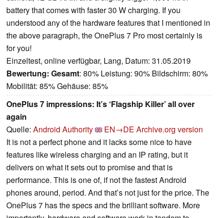
battery that comes with faster 30 W charging. If you
understood any of the hardware features that I mentioned in
the above paragraph, the OnePlus 7 Pro most certainly is
for you!
Einzeltest, online verfügbar, Lang, Datum: 31.05.2019
Bewertung:
Gesamt
: 80% Leistung: 90% Bildschirm: 80%
Mobilität: 85% Gehäuse: 85%
OnePlus 7 impressions: It’s ‘Flagship Killer’ all over
again
Quelle:
Android Authority
EN→DE
Archive.org version
It is not a perfect phone and it lacks some nice to have
features like wireless charging and an IP rating, but it
delivers on what it sets out to promise and that is
performance. This is one of, if not the fastest Android
phones around, period. And that’s not just for the price. The
OnePlus 7 has the specs and the brilliant software. More
importantly, hardware and software work in tandem to