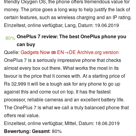
friendly Oxygen OS, the phone offers tremendous value for
money. The price goes a long way to help justify the lack of
certain features, such as wireless charging and an IP rating.
Einzeltest, online verfügbar, Lang, Datum: 19.06.2019
OnePlus 7 review: The best OnePlus phone you
80%
can buy
Quelle:
Gadgets Now
EN→DE
Archive.org version
OnePlus 7 is a seriously impressive phone that checks
almost every box out there. What works the most in its
favour is the price that it comes with. At a starting price of
Rs 32,999 it will be a tough ask for any phone to go up
against this and come out on top. It has the fastest
processor, reliable cameras and an excellent battery life.
The OnePlus 7 is what we call a truly balanced phone that
offers real value.
Einzeltest, online verfügbar, Mittel, Datum: 18.06.2019
Bewertung:
Gesamt
: 80%