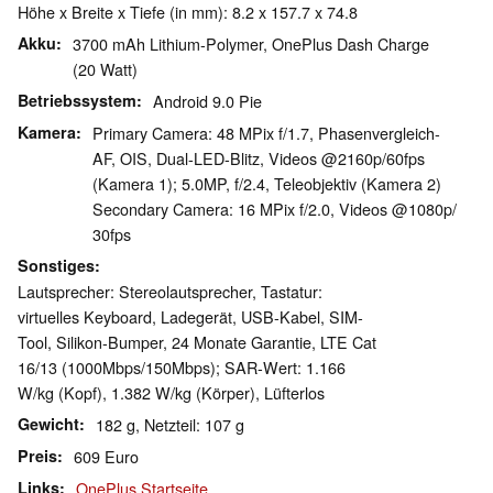
Höhe x Breite x Tiefe (in mm): 8.2 x 157.7 x 74.8
Akku
3700 mAh Lithium-Polymer, OnePlus Dash Charge
(20 Watt)
Betriebssystem
Android 9.0 Pie
Kamera
Primary Camera: 48 MPix f/​1.7, Phasenvergleich-
AF, OIS, Dual-LED-Blitz, Videos @2160p/​60fps
(Kamera 1); 5.0MP, f/​2.4, Teleobjektiv (Kamera 2)
Secondary Camera: 16 MPix f/​2.0, Videos @1080p/​
30fps
Sonstiges
Lautsprecher: Stereolautsprecher, Tastatur:
virtuelles Keyboard, Ladegerät, USB-Kabel, SIM-
Tool, Silikon-Bumper, 24 Monate Garantie, LTE Cat
16/​13 (1000Mbps/​150Mbps); SAR-Wert: 1.166
W/kg (Kopf), 1.382 W/kg (Körper), Lüfterlos
Gewicht
182 g, Netzteil: 107 g
Preis
609 Euro
Links
OnePlus Startseite