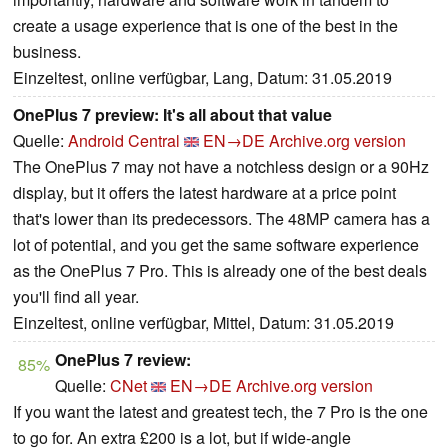
create a usage experience that is one of the best in the
business.
Einzeltest, online verfügbar, Lang, Datum: 31.05.2019
OnePlus 7 preview: It's all about that value
Quelle:
Android Central
EN→DE
Archive.org version
The OnePlus 7 may not have a notchless design or a 90Hz
display, but it offers the latest hardware at a price point
that's lower than its predecessors. The 48MP camera has a
lot of potential, and you get the same software experience
as the OnePlus 7 Pro. This is already one of the best deals
you'll find all year.
Einzeltest, online verfügbar, Mittel, Datum: 31.05.2019
OnePlus 7 review:
85%
Quelle:
CNet
EN→DE
Archive.org version
If you want the latest and greatest tech, the 7 Pro is the one
to go for. An extra £200 is a lot, but if wide-angle