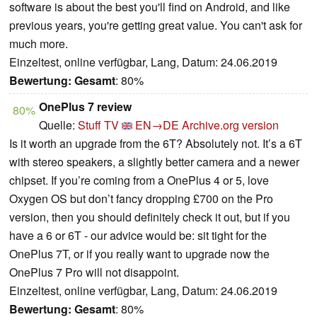
software is about the best you'll find on Android, and like
previous years, you're getting great value. You can't ask for
much more.
Einzeltest, online verfügbar, Lang, Datum: 24.06.2019
Bewertung:
Gesamt
: 80%
OnePlus 7 review
80%
Quelle:
Stuff TV
EN→DE
Archive.org version
Is it worth an upgrade from the 6T? Absolutely not. It’s a 6T
with stereo speakers, a slightly better camera and a newer
chipset. If you’re coming from a OnePlus 4 or 5, love
Oxygen OS but don’t fancy dropping £700 on the Pro
version, then you should definitely check it out, but if you
have a 6 or 6T - our advice would be: sit tight for the
OnePlus 7T, or if you really want to upgrade now the
OnePlus 7 Pro will not disappoint.
Einzeltest, online verfügbar, Lang, Datum: 24.06.2019
Bewertung:
Gesamt
: 80%