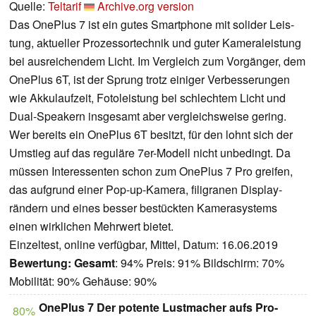
Quelle:
Teltarif
Archive.org version
Das OnePlus 7 ist ein gutes Smart­phone mit solider Leis­
tung, aktu­eller Prozes­sortechnik und guter Kame­raleis­tung
bei ausrei­chendem Licht. Im Vergleich zum Vorgänger, dem
OnePlus 6T, ist der Sprung trotz einiger Verbes­serungen
wie Akku­lauf­zeit, Fotoleis­tung bei schlechtem Licht und
Dual-Spea­kern insge­samt aber vergleichs­weise gering.
Wer bereits ein OnePlus 6T besitzt, für den lohnt sich der
Umstieg auf das regu­läre 7er-Modell nicht unbe­dingt. Da
müssen Inter­essenten schon zum OnePlus 7 Pro greifen,
das aufgrund einer Pop-up-Kamera, fili­granen Display­
rändern und eines besser bestückten Kame­rasys­tems
einen wirk­lichen Mehr­wert bietet.
Einzeltest, online verfügbar, Mittel, Datum: 16.06.2019
Bewertung:
Gesamt
: 94% Preis: 91% Bildschirm: 70%
Mobilität: 90% Gehäuse: 90%
OnePlus 7 Der potente Lustmacher aufs Pro-
80%