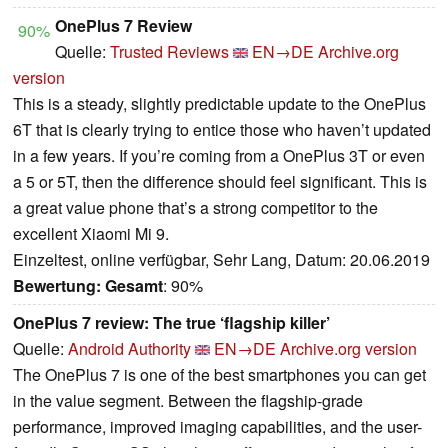
OnePlus 7 Review
90%
Quelle:
Trusted Reviews
EN→DE
Archive.org
version
This is a steady, slightly predictable update to the OnePlus
6T that is clearly trying to entice those who haven’t updated
in a few years. If you’re coming from a OnePlus 3T or even
a 5 or 5T, then the difference should feel significant. This is
a great value phone that’s a strong competitor to the
excellent Xiaomi Mi 9.
Einzeltest, online verfügbar, Sehr Lang, Datum: 20.06.2019
Bewertung:
Gesamt
: 90%
OnePlus 7 review: The true ‘flagship killer’
Quelle:
Android Authority
EN→DE
Archive.org version
The OnePlus 7 is one of the best smartphones you can get
in the value segment. Between the flagship-grade
performance, improved imaging capabilities, and the user-