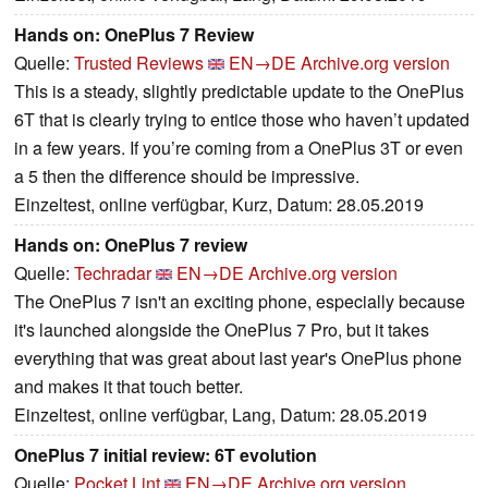
Hands on: OnePlus 7 Review
Quelle:
Trusted Reviews
EN→DE
Archive.org version
This is a steady, slightly predictable update to the OnePlus
6T that is clearly trying to entice those who haven’t updated
in a few years. If you’re coming from a OnePlus 3T or even
a 5 then the difference should be impressive.
Einzeltest, online verfügbar, Kurz, Datum: 28.05.2019
Hands on: OnePlus 7 review
Quelle:
Techradar
EN→DE
Archive.org version
The OnePlus 7 isn't an exciting phone, especially because
it's launched alongside the OnePlus 7 Pro, but it takes
everything that was great about last year's OnePlus phone
and makes it that touch better.
Einzeltest, online verfügbar, Lang, Datum: 28.05.2019
OnePlus 7 initial review: 6T evolution
Quelle:
Pocket Lint
EN→DE
Archive.org version