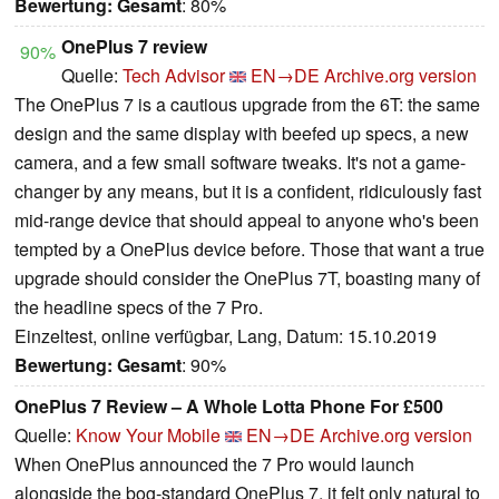
Bewertung:
Gesamt
: 80%
OnePlus 7 review
90%
Quelle:
Tech Advisor
EN→DE
Archive.org version
The OnePlus 7 is a cautious upgrade from the 6T: the same
design and the same display with beefed up specs, a new
camera, and a few small software tweaks. It's not a game-
changer by any means, but it is a confident, ridiculously fast
mid-range device that should appeal to anyone who's been
tempted by a OnePlus device before. Those that want a true
upgrade should consider the OnePlus 7T, boasting many of
the headline specs of the 7 Pro.
Einzeltest, online verfügbar, Lang, Datum: 15.10.2019
Bewertung:
Gesamt
: 90%
OnePlus 7 Review – A Whole Lotta Phone For £500
Quelle:
Know Your Mobile
EN→DE
Archive.org version
When OnePlus announced the 7 Pro would launch
alongside the bog-standard OnePlus 7, it felt only natural to