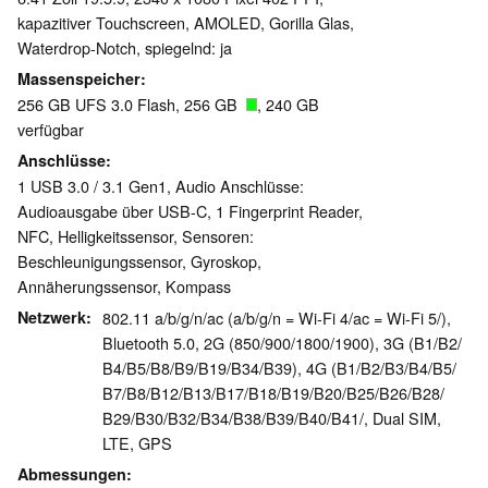
kapazitiver Touchscreen, AMOLED, Gorilla Glas,
Waterdrop-Notch, spiegelnd: ja
Massenspeicher
256 GB UFS 3.0 Flash, 256 GB
, 240 GB
verfügbar
Anschlüsse
1 USB 3.0 / 3.1 Gen1, Audio Anschlüsse:
Audioausgabe über USB-C, 1 Fingerprint Reader,
NFC, Helligkeitssensor, Sensoren:
Beschleunigungssensor, Gyroskop,
Annäherungssensor, Kompass
Netzwerk
802.11 a/b/g/n/ac (a/b/g/n = Wi-Fi 4/ac = Wi-Fi 5/),
Bluetooth 5.0, 2G (850/​900/​1800/​1900), 3G (B1/​B2/​
B4/​B5/​B8/​B9/​B19/​B34/​B39), 4G (B1/​B2/​B3/​B4/​B5/​
B7/​B8/​B12/​B13/​B17/​B18/​B19/​B20/​B25/​B26/​B28/​
B29/​B30/​B32/​B34/​B38/​B39/​B40/​B41/, Dual SIM,
LTE, GPS
Abmessungen