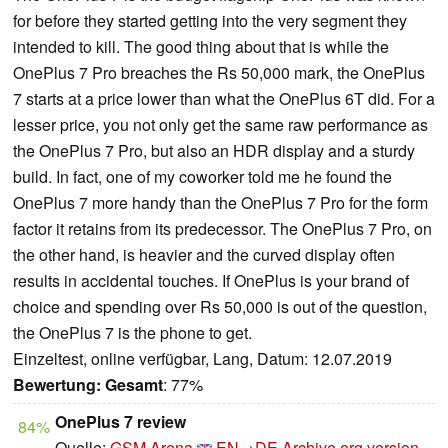
for before they started getting into the very segment they
intended to kill. The good thing about that is while the
OnePlus 7 Pro breaches the Rs 50,000 mark, the OnePlus
7 starts at a price lower than what the OnePlus 6T did. For a
lesser price, you not only get the same raw performance as
the OnePlus 7 Pro, but also an HDR display and a sturdy
build. In fact, one of my coworker told me he found the
OnePlus 7 more handy than the OnePlus 7 Pro for the form
factor it retains from its predecessor. The OnePlus 7 Pro, on
the other hand, is heavier and the curved display often
results in accidental touches. If OnePlus is your brand of
choice and spending over Rs 50,000 is out of the question,
the OnePlus 7 is the phone to get.
Einzeltest, online verfügbar, Lang, Datum: 12.07.2019
Bewertung:
Gesamt
: 77%
OnePlus 7 review
84%
Quelle:
GSM Arena
EN→DE
Archive.org version