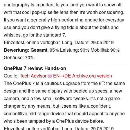
photography is important to you, and you want to show off
with that cool pop-up selfie lens then it's worth considering.
If you want a generally high-performing phone for everyday
use and you don't give a flying fiddle about the bells and
whistles, go for the standard 7.
Einzeltest, online verfügbar, Lang, Datum: 29.05.2019
Bewertung:
Gesamt
: 85% Leistung: 90% Mobilität: 90%
Gehäuse: 70%
OnePlus 7 review: Hands-on
Quelle:
Tech Advisor
EN→DE
Archive.org version
The OnePlus 7 is a cautious upgrade from the 6T: the same
design and the same display with beefed up specs, a new
camera, and a few small software tweaks. It's not a game-
changer by any means, but it seems like a confident,
competitive mid-range device that should appeal to anyone
who's been tempted by a OnePlus device before.
Einzeltest, online verfügbar, Lang, Datum: 29.05.2019