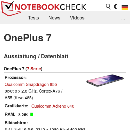
Tests
News
Videos
...
Benchmarks & Tech
Externe Tests
OnePlus 7
Kaufberatung
Deals
Suche
Jobs
Ausstattung / Datenblatt
Forum
OnePlus 7 (
7 Serie
)
Prozessor
Qualcomm Snapdragon 855
8c/8t 8 x 2.8 GHz, Cortex-A76 /
A55 (Kryo 485)
Grafikkarte
Qualcomm Adreno 640
RAM
8 GB
Bildschirm
6.41 Zoll 19.5:9, 2340 x 1080 Pixel 402 PPI,