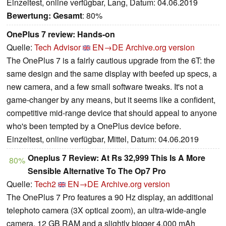
Einzeltest, online verfügbar, Lang, Datum: 04.06.2019
Bewertung:
Gesamt
: 80%
OnePlus 7 review: Hands-on
Quelle:
Tech Advisor
EN→DE
Archive.org version
The OnePlus 7 is a fairly cautious upgrade from the 6T: the
same design and the same display with beefed up specs, a
new camera, and a few small software tweaks. It's not a
game-changer by any means, but it seems like a confident,
competitive mid-range device that should appeal to anyone
who's been tempted by a OnePlus device before.
Einzeltest, online verfügbar, Mittel, Datum: 04.06.2019
Oneplus 7 Review: At Rs 32,999 This Is A More
80%
Sensible Alternative To The Op7 Pro
Quelle:
Tech2
EN→DE
Archive.org version
The OnePlus 7 Pro features a 90 Hz display, an additional
telephoto camera (3X optical zoom), an ultra-wide-angle
camera, 12 GB RAM and a slightly bigger 4,000 mAh