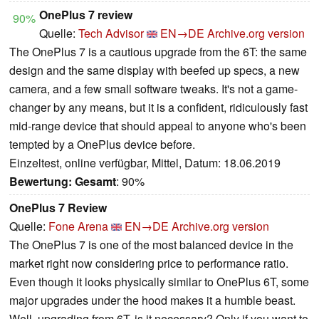
OnePlus 7 review
90%
Quelle:
Tech Advisor
EN→DE
Archive.org version
The OnePlus 7 is a cautious upgrade from the 6T: the same
design and the same display with beefed up specs, a new
camera, and a few small software tweaks. It's not a game-
changer by any means, but it is a confident, ridiculously fast
mid-range device that should appeal to anyone who's been
tempted by a OnePlus device before.
Einzeltest, online verfügbar, Mittel, Datum: 18.06.2019
Bewertung:
Gesamt
: 90%
OnePlus 7 Review
Quelle:
Fone Arena
EN→DE
Archive.org version
The OnePlus 7 is one of the most balanced device in the
market right now considering price to performance ratio.
Even though it looks physically similar to OnePlus 6T, some
major upgrades under the hood makes it a humble beast.
Well, upgrading from 6T, is it necessary? Only if you want to