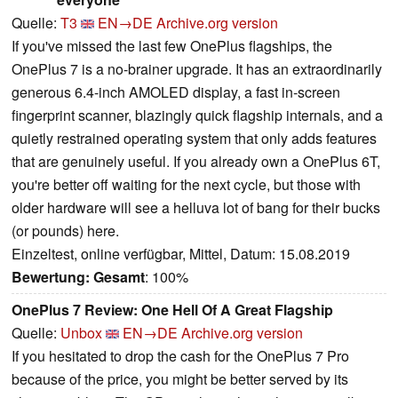
Quelle:
T3
EN→DE
Archive.org version
If you've missed the last few OnePlus flagships, the
OnePlus 7 is a no-brainer upgrade. It has an extraordinarily
generous 6.4-inch AMOLED display, a fast in-screen
fingerprint scanner, blazingly quick flagship internals, and a
quietly restrained operating system that only adds features
that are genuinely useful. If you already own a OnePlus 6T,
you're better off waiting for the next cycle, but those with
older hardware will see a helluva lot of bang for their bucks
(or pounds) here.
Einzeltest, online verfügbar, Mittel, Datum: 15.08.2019
Bewertung:
Gesamt
: 100%
OnePlus 7 Review: One Hell Of A Great Flagship
Quelle:
Unbox
EN→DE
Archive.org version
If you hesitated to drop the cash for the OnePlus 7 Pro
because of the price, you might be better served by its