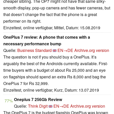
cheaper sibling. The OP7 might not have that same silky-
smooth display, pop-up camera and has fewer cameras, but
that doesn’t change the fact that the phone is a great
performer on its right.
Einzeltest, online verfügbar, Mittel, Datum: 15.08.2019
OnePlus 7 review: A phone that comes with a
necessary performance bump
Quelle:
Business Standard
EN→DE
Archive.org version
The question is not if you should buy a OnePlus. It’s
arguably the best of the Androids currently available. First-
time buyers with a budget of about Rs 25,000 and an eye
on flagships should spend an extra Rs 8,000 and bag the
OnePlus 7 for Rs 32,999.
Einzeltest, online verfügbar, Kurz, Datum: 13.07.2019
Oneplus 7 256Gb Review
77%
Quelle:
Think Digit
EN→DE
Archive.org version
The OnePlus 7 is the budget flagship OnePlus was known