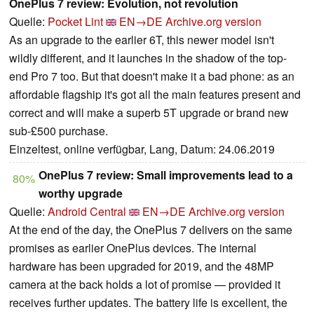
OnePlus 7 review: Evolution, not revolution
Quelle:
Pocket Lint
EN→DE
Archive.org version
As an upgrade to the earlier 6T, this newer model isn't
wildly different, and it launches in the shadow of the top-
end Pro 7 too. But that doesn't make it a bad phone: as an
affordable flagship it's got all the main features present and
correct and will make a superb 5T upgrade or brand new
sub-£500 purchase.
Einzeltest, online verfügbar, Lang, Datum: 24.06.2019
OnePlus 7 review: Small improvements lead to a
80%
worthy upgrade
Quelle:
Android Central
EN→DE
Archive.org version
At the end of the day, the OnePlus 7 delivers on the same
promises as earlier OnePlus devices. The internal
hardware has been upgraded for 2019, and the 48MP
camera at the back holds a lot of promise — provided it
receives further updates. The battery life is excellent, the