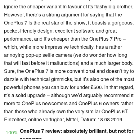
ignore the cheaper variant in favour of its flashy big brother.
However, there’s a strong argument for saying that the
OnePlus 7 is the real star of the show; it boasts a gorgeous,
pocket-friendly design, excellent software and great
performance, and it’s cheaper than the OnePlus 7 Pro –
which, while more impressive technically, has a rather
annoying pop-up selfie camera (we do wonder how long
that will last before it malfunctions) and a much larger body.
Sure, the OnePlus 7 is more conventional and doesn’t try to
dazzle with technical gimmicks, but it’s also one of the most
powerful phones you can buy for under £500. In that regard,
it’s a solid upgrade – although we’d arguably recommend it
more to OnePlus newcomers and OnePlus 6 owners rather
than those who already own the very similar OnePlus 6T.
Einzeltest, online verfügbar, Mittel, Datum: 18.08.2019
OnePlus 7 review: absolutely brilliant, but not for
100%
everyone