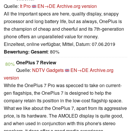
Quelle:
It Pro
EN→DE
Archive.org version
All the important specs are here, quality display, snappy
processor and long battery life, but as always, OnePlus is
the champion of cheap and cheerful and its 7th-generation
phone offers an unparalleled value for money.
Einzeltest, online verfügbar, Mittel, Datum: 07.06.2019
Bewertung:
Gesamt
: 80%
OnePlus 7 Review
80%
Quelle:
NDTV Gadgets
EN→DE
Archive.org
version
While the OnePlus 7 Pro was specced to take on current-
gen flagships, the OnePlus 7 is designed to help the
company retain its position in the low-cost flagship space.
What we like about the OnePlus 7, apart from its aggressive
price, is its hardware. The AMOLED display is quite good,
and when used in conjunction with this phone's stereo
speakers, it does offer a good media experience.