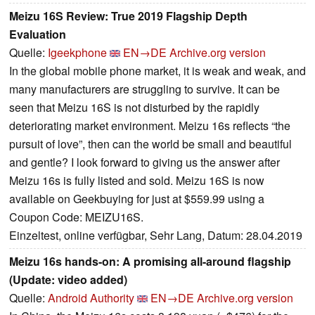
Meizu 16S Review: True 2019 Flagship Depth
Evaluation
Quelle:
Igeekphone
EN→DE
Archive.org version
In the global mobile phone market, it is weak and weak, and
many manufacturers are struggling to survive. It can be
seen that Meizu 16S is not disturbed by the rapidly
deteriorating market environment. Meizu 16s reflects “the
pursuit of love”, then can the world be small and beautiful
and gentle? I look forward to giving us the answer after
Meizu 16s is fully listed and sold. Meizu 16S is now
available on Geekbuying for just at $559.99 using a
Coupon Code: MEIZU16S.
Einzeltest, online verfügbar, Sehr Lang, Datum: 28.04.2019
Meizu 16s hands-on: A promising all-around flagship
(Update: video added)
Quelle:
Android Authority
EN→DE
Archive.org version