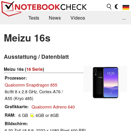
Tests
News
Videos
...
Benchmarks & Tech
Externe Tests
Meizu 16s
Kaufberatung
Deals
Suche
Jobs
Ausstattung / Datenblatt
Forum
Meizu 16s (
16 Serie
)
Prozessor
Qualcomm Snapdragon 855
8c/8t 8 x 2.8 GHz, Cortex-A76 /
A55 (Kryo 485)
Grafikkarte
Qualcomm Adreno 640
RAM
6 GB
, 6GB or 8GB
Bildschirm
6.20 Zoll 18.5:9, 2232 x 1080 Pixel 400 PPI,