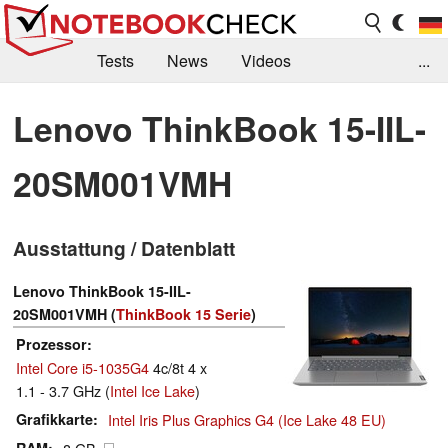
Tests
News
Videos
...
Benchmarks & Tech
Externe Tests
Lenovo ThinkBook 15-IIL-
Kaufberatung
Deals
Suche
Jobs
20SM001VMH
Forum
Ausstattung / Datenblatt
Lenovo ThinkBook 15-IIL-
20SM001VMH (
ThinkBook 15 Serie
)
Prozessor
Intel Core i5-1035G4
4c/8t 4 x
1.1 - 3.7 GHz (
Intel Ice Lake
)
Grafikkarte
Intel Iris Plus Graphics G4 (Ice Lake 48 EU)