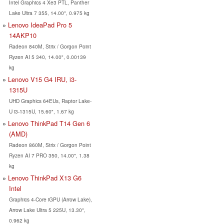
Intel Graphics 4 Xe3 PTL, Panther
Lake Ultra 7 355, 14.00", 0.975 kg
Lenovo IdeaPad Pro 5
14AKP10
Radeon 840M, Strix / Gorgon Point
Ryzen AI 5 340, 14.00", 0.00139
kg
Lenovo V15 G4 IRU, i3-
1315U
UHD Graphics 64EUs, Raptor Lake-
U i3-1315U, 15.60", 1.67 kg
Lenovo ThinkPad T14 Gen 6
(AMD)
Radeon 860M, Strix / Gorgon Point
Ryzen AI 7 PRO 350, 14.00", 1.38
kg
Lenovo ThinkPad X13 G6
Intel
Graphics 4-Core iGPU (Arrow Lake),
Arrow Lake Ultra 5 225U, 13.30",
0.962 kg