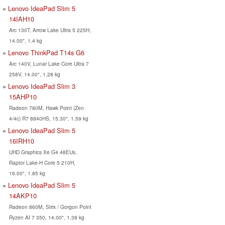
Lenovo IdeaPad Slim 5
14IAH10
Arc 130T, Arrow Lake Ultra 5 225H,
14.00", 1.4 kg
Lenovo ThinkPad T14s G6
Arc 140V, Lunar Lake Core Ultra 7
258V, 14.00", 1.28 kg
Lenovo IdeaPad Slim 3
15AHP10
Radeon 780M, Hawk Point (Zen
4/4c) R7 8840HS, 15.30", 1.59 kg
Lenovo IdeaPad Slim 5
16IRH10
UHD Graphics Xe G4 48EUs,
Raptor Lake-H Core 5 210H,
16.00", 1.85 kg
Lenovo IdeaPad Slim 5
14AKP10
Radeon 860M, Strix / Gorgon Point
Ryzen AI 7 350, 14.00", 1.39 kg