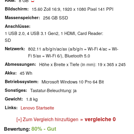
RAM
8 GB
Bildschirm
15.60 Zoll 16:9, 1920 x 1080 Pixel 141 PPI
Massenspeicher
256 GB SSD
Anschlüsse
1 USB 2.0, 4 USB 3.1 Gen2, 1 HDMI, Card Reader:
SD
Netzwerk
802.11 a/b/g/n/ac/ax (a/b/g/n = Wi-Fi 4/ac = Wi-
Fi 5/ax = Wi-Fi 6/), Bluetooth 5.0
Abmessungen
Höhe x Breite x Tiefe (in mm): 19 x 365 x 245
Akku
45 Wh
Betriebssystem
Microsoft Windows 10 Pro 64 Bit
Sonstiges
Tastatur-Beleuchtung: ja
Gewicht
1.8 kg
Links
Lenovo Startseite
» vergleiche
0
[+] Zum Vergleich hinzufügen
80%
- Gut
Bewertung: