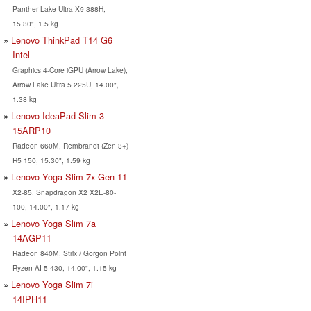
Panther Lake Ultra X9 388H,
15.30", 1.5 kg
Lenovo ThinkPad T14 G6
Intel
Graphics 4-Core iGPU (Arrow Lake),
Arrow Lake Ultra 5 225U, 14.00",
1.38 kg
Lenovo IdeaPad Slim 3
15ARP10
Radeon 660M, Rembrandt (Zen 3+)
R5 150, 15.30", 1.59 kg
Lenovo Yoga Slim 7x Gen 11
X2-85, Snapdragon X2 X2E-80-
100, 14.00", 1.17 kg
Lenovo Yoga Slim 7a
14AGP11
Radeon 840M, Strix / Gorgon Point
Ryzen AI 5 430, 14.00", 1.15 kg
Lenovo Yoga Slim 7i
14IPH11