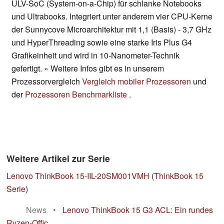
ULV-SoC (System-on-a-Chip) für schlanke Notebooks
und Ultrabooks. Integriert unter anderem vier CPU-Kerne
der Sunnycove Microarchitektur mit 1,1 (Basis) - 3,7 GHz
und HyperThreading sowie eine starke Iris Plus G4
Grafikeinheit und wird in 10-Nanometer-Technik
gefertigt. » Weitere Infos gibt es in unserem
Prozessorvergleich
Vergleich mobiler Prozessoren
und
der
Prozessoren Benchmarkliste
.
Weitere Artikel zur Serie
Lenovo ThinkBook 15-IIL-20SM001VMH
(
ThinkBook 15
Serie
)
News
•
Lenovo ThinkBook 15 G3 ACL: Ein rundes
Ryzen-Offic...