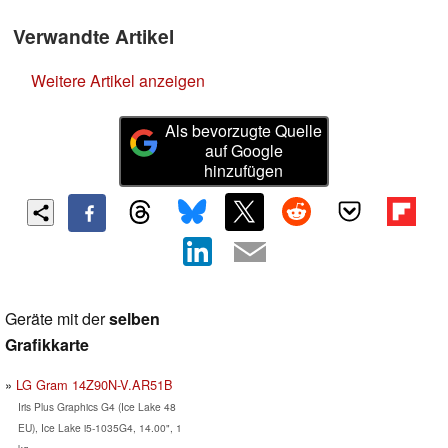
Verwandte Artikel
Weitere Artikel anzeigen
Als bevorzugte Quelle
auf Google
hinzufügen
Geräte mit der
selben
Grafikkarte
LG Gram 14Z90N-V.AR51B
Iris Plus Graphics G4 (Ice Lake 48
EU), Ice Lake i5-1035G4, 14.00", 1