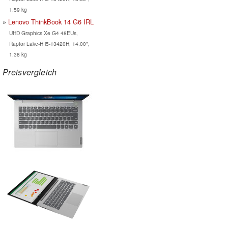
1.59 kg
Lenovo ThinkBook 14 G6 IRL
UHD Graphics Xe G4 48EUs,
Raptor Lake-H i5-13420H, 14.00",
1.38 kg
Preisvergleich