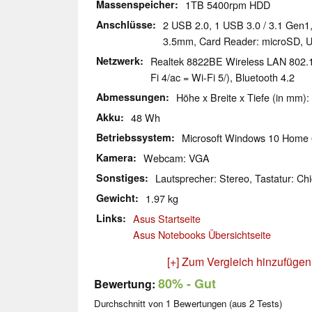
Massenspeicher
1TB 5400rpm HDD
Anschlüsse
2 USB 2.0, 1 USB 3.0 / 3.1 Gen1
3.5mm, Card Reader: microSD, 
Netzwerk
Realtek 8822BE Wireless LAN 802.1
Fi 4/ac = Wi-Fi 5/), Bluetooth 4.2
Abmessungen
Höhe x Breite x Tiefe (in mm):
Akku
48 Wh
Betriebssystem
Microsoft Windows 10 Home 
Kamera
Webcam: VGA
Sonstiges
Lautsprecher: Stereo, Tastatur: Chi
Gewicht
1.97 kg
Links
Asus Startseite
Asus Notebooks Übersichtseite
[+] Zum Vergleich hinzufügen
80%
- Gut
Bewertung:
Durchschnitt von
1
Bewertungen (aus
2
Tests)