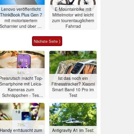
Lenovo veröffentlicht
E-Mountainbike mit
ThinkBook Plus Gen 7
Mittelmotor wird leicht
mit motorisiertem
zum tourentauglichem
Scharnier und über 21
Fahrrad
Stunden Laufzeit
Nächste Seite ⟩
84%
Preisrutsch macht Top-
Ist das noch ein
Smartphone mit Leica-
Fitnesstracker? Xiaomi
Kameras zum
Smart Band 10 Pro im
Schnäppchen - Test
Test
Xiaomi 17T
73%
Handy enttäuscht zum
Antigravity A1 im Test: