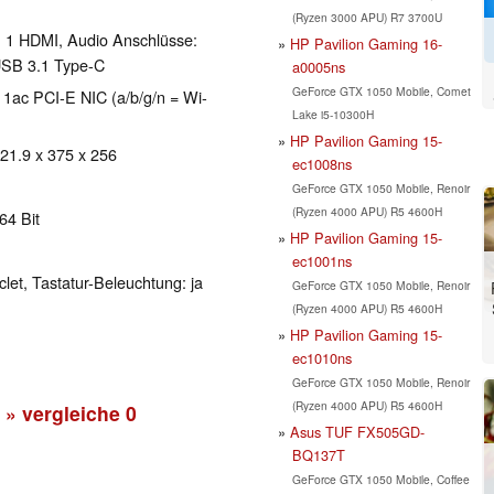
(Ryzen 3000 APU) R7 3700U
, 1 HDMI, Audio Anschlüsse:
HP Pavilion Gaming 16-
USB 3.1 Type-C
a0005ns
GeForce GTX 1050 Mobile, Comet
1ac PCI-E NIC (a/b/g/n = Wi-
Lake i5-10300H
HP Pavilion Gaming 15-
 21.9 x 375 x 256
ec1008ns
GeForce GTX 1050 Mobile, Renoir
(Ryzen 4000 APU) R5 4600H
64 Bit
HP Pavilion Gaming 15-
ec1001ns
clet, Tastatur-Beleuchtung: ja
GeForce GTX 1050 Mobile, Renoir
(Ryzen 4000 APU) R5 4600H
HP Pavilion Gaming 15-
ec1010ns
GeForce GTX 1050 Mobile, Renoir
(Ryzen 4000 APU) R5 4600H
» vergleiche
0
Asus TUF FX505GD-
BQ137T
GeForce GTX 1050 Mobile, Coffee