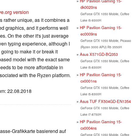
HP Pavilion Gaming 15-
dk0020ns
ve.org version
GeForce GTX 1050 Mobile, Coffee
s rather unique, as it combines a
Lake i5-9300H
d graphics, and it performs well
HP Pavilion Gaming 15-
ec0009ns
es. On the other it's just average
GeForce GTX 1050 Mobile, Picasso
even typing experience, although I
(Ryzen 3000 APU) R5 3550H
 going to make it or break it
Asus X571GD-BQ353
 based model with the exact same
GeForce GTX 1050 Mobile, Coffee
needs to be more affordable in
Lake i5-8300H
HP Pavilion Gaming 15-
sociated with the Ryzen platform.
cx0001ns
GeForce GTX 1050 Mobile, Coffee
tum: 22.08.2018
Lake i5-8300H
Asus TUF FX504GD-EN1354
GeForce GTX 1050 Mobile, Coffee
Lake i7-8750H
HP Pavilion Gaming 15-
cx0004ns
klasse-Grafikkarte basierend auf
GeForce GTX 1050 Mobile, Coffee