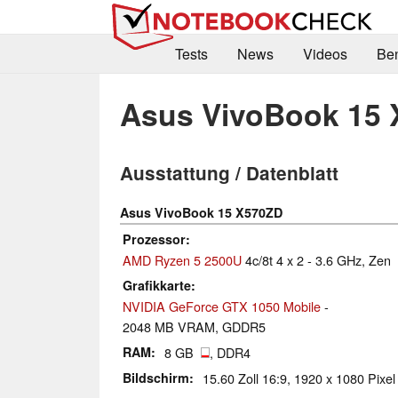
Tests
News
Videos
Be
Asus VivoBook 15
Ausstattung / Datenblatt
Asus VivoBook 15 X570ZD
Prozessor
AMD Ryzen 5 2500U
4c/8t 4 x 2 - 3.6 GHz, Zen
Grafikkarte
NVIDIA GeForce GTX 1050 Mobile
-
2048 MB VRAM, GDDR5
RAM
8 GB
, DDR4
Bildschirm
15.60 Zoll 16:9, 1920 x 1080 Pixel