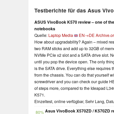
Testberichte für das Asus Vi
ASUS VivoBook K570 review – one of the
notebooks
Quelle:
Laptop Media
EN→DE
Archive.o
How about upgradability? Again – mixed result
two RAM sticks and add up to 32GB of memo
NVMe PCIe x2 slot and a SATA drive slot. No
until you pop the device open. The only thin
is the SATA drive. Everything else requires 
from the chassis. You can do that yourself wi
screwdriver and you can check our guide HE
of steps more, compared to the Ideapad L34
K571.
Einzeltest, online verfügbar, Sehr Lang, Da
Asus VivoBook X570ZD / K570ZD r
80%