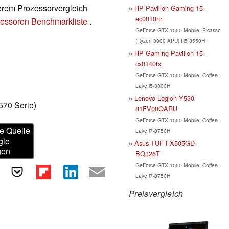
serem Prozessorvergleich
HP Pavilion Gaming 15-
ec0010nr
essoren Benchmarkliste
.
GeForce GTX 1050 Mobile, Picasso
(Ryzen 3000 APU) R5 3550H
HP Gaming Pavilion 15-
cx0140tx
GeForce GTX 1050 Mobile, Coffee
Lake i5-8300H
Lenovo Legion Y530-
570 Serie)
81FV00QARU
GeForce GTX 1050 Mobile, Coffee
e Quelle
Lake i7-8750H
gle
Asus TUF FX505GD-
gen
BQ326T
GeForce GTX 1050 Mobile, Coffee
Lake i7-8750H
Preisvergleich