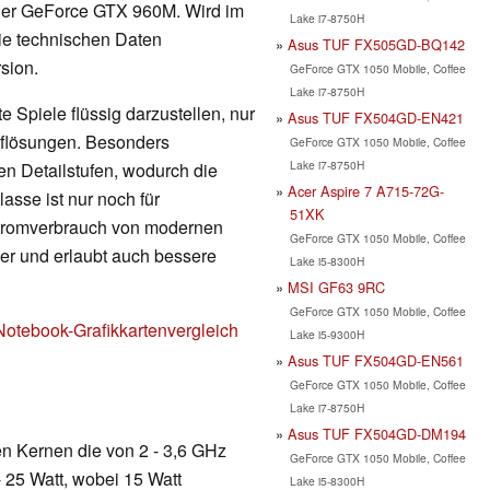
 der GeForce GTX 960M. Wird im
Lake i7-8750H
ie technischen Daten
Asus TUF FX505GD-BQ142
sion.
GeForce GTX 1050 Mobile, Coffee
Lake i7-8750H
 Spiele flüssig darzustellen, nur
Asus TUF FX504GD-EN421
Auflösungen. Besonders
GeForce GTX 1050 Mobile, Coffee
Lake i7-8750H
en Detailstufen, wodurch die
Acer Aspire 7 A715-72G-
lasse ist nur noch für
51XK
Stromverbrauch von modernen
GeForce GTX 1050 Mobile, Coffee
nger und erlaubt auch bessere
Lake i5-8300H
MSI GF63 9RC
GeForce GTX 1050 Mobile, Coffee
Notebook-Grafikkartenvergleich
Lake i5-9300H
Asus TUF FX504GD-EN561
GeForce GTX 1050 Mobile, Coffee
Lake i7-8750H
Asus TUF FX504GD-DM194
en Kernen die von 2 - 3,6 GHz
GeForce GTX 1050 Mobile, Coffee
- 25 Watt, wobei 15 Watt
Lake i5-8300H