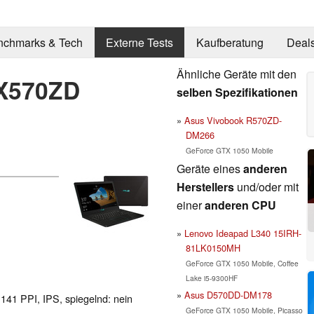
nchmarks & Tech
Externe Tests
Kaufberatung
Deal
Ähnliche Geräte mit den
 X570ZD
selben Spezifikationen
Asus Vivobook R570ZD-
DM266
GeForce GTX 1050 Mobile
Geräte eines
anderen
Herstellers
und/oder mit
einer
anderen CPU
Lenovo Ideapad L340 15IRH-
81LK0150MH
GeForce GTX 1050 Mobile, Coffee
Lake i5-9300HF
Asus D570DD-DM178
 141 PPI, IPS, spiegelnd: nein
GeForce GTX 1050 Mobile, Picasso