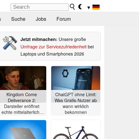
▼
s
Suche
Jobs
Forum
Unsere große
Jetzt mitmachen:
Umfrage zur Servicezufriedenheit
bei
Laptops und Smartphones 2026
Kingdom Come
ChatGPT ohne Limit:
Deliverance 2:
Was Gratis-Nutzer ab
Darsteller eröffnet
wann wirklich
echte mittelalterliche
bekommen
Taverne in Prag