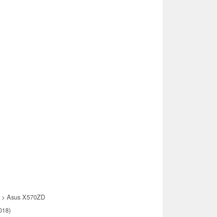
> Asus X570ZD
018)