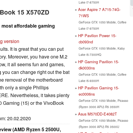
Lake i7-8750H
Acer Aspire 7 A715-74G-
voBook 15 X570ZD
71WS
GeForce GTX 1050 Mobile, Coffee
 most affordable gaming
Lake i7-9750H
HP Pavilion Power 15-
rg version
cb093nd
s. It is great that you can put
GeForce GTX 1050 Mobile, Kaby
Lake i5-7300HQ
ry. Moreover, you have one M.2
HP Gaming Pavilion 15-
w, it all seems fun and games,
dk0030ns
g you can change right out the bat
GeForce GTX 1050 Mobile, Coffee
the removal of the motherboard
Lake i5-9300H
th only a single Phillips
HP Pavilion Gaming 15-
ec0006ns
RE. Nevertheless, it takes plenty
GeForce GTX 1050 Mobile, Picasso
0 Gaming (15) or the VivoBook
(Ryzen 3000 APU) R5 3550H
Asus M570DD-E4082T
tum: 20.02.2020
GeForce GTX 1050 Mobile, Picasso
(Ryzen 3000 APU) R5 3500U
eview (AMD Ryzen 5 2500U,