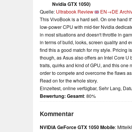
Nvidia GTX 1050)
Quelle:
Ultrabook Review
EN→DE
Archi
This VivoBook is a hard sell. On one hand it'
low-power CPU with mid-tier Nvidia dedicate
in most situations and doesn't throttle in gam
in terms of build, looks, screen quality and 
find this a good match for my style. Pricing is
though, as Asus also offers an Intel Core U
traits, quirks and kind of GPU, and this one 
order to compete and overcome the flaws as
Read on for the whole story.
Einzeltest, online verfügbar, Sehr Lang, Da
Bewertung:
Gesamt
: 80%
Kommentar
NVIDIA GeForce GTX 1050 Mobile
: Mittel