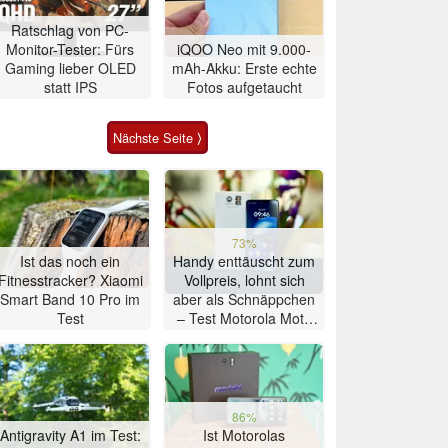
Ratschlag von PC-
Monitor-Tester: Fürs
iQOO Neo mit 9.000-
Gaming lieber OLED
mAh-Akku: Erste echte
statt IPS
Fotos aufgetaucht
Nächste Seite ⟩
73%
Ist das noch ein
Handy enttäuscht zum
Fitnesstracker? Xiaomi
Vollpreis, lohnt sich
Smart Band 10 Pro im
aber als Schnäppchen
Test
– Test Motorola Moto
G47 Smartphone
86%
Antigravity A1 im Test:
Ist Motorolas