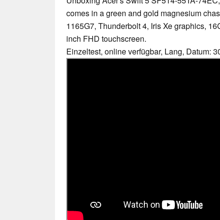
Unboxing Acer's Swift 5 SF514-55TA-74EC, 
comes in a green and gold magnesium chassi
1165G7, Thunderbolt 4, Iris Xe graphics, 
inch FHD touchscreen.
Einzeltest, online verfügbar, Lang, Datum: 