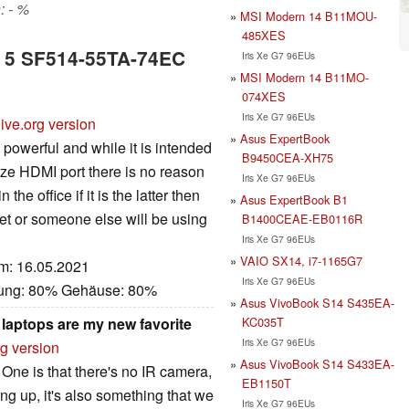
: - %
MSI Modern 14 B11MOU-
485XES
ft 5 SF514-55TA-74EC
Iris Xe G7 96EUs
MSI Modern 14 B11MO-
074XES
Iris Xe G7 96EUs
ive.org version
Asus ExpertBook
d powerful and while it is intended
B9450CEA-XH75
size HDMI port there is no reason
Iris Xe G7 96EUs
he office if it is the latter then
Asus ExpertBook B1
t or someone else will be using
B1400CEAE-EB0116R
Iris Xe G7 96EUs
VAIO SX14, i7-1165G7
um: 16.05.2021
Iris Xe G7 96EUs
stung: 80% Gehäuse: 80%
Asus VivoBook S14 S435EA-
KC035T
 laptops are my new favorite
Iris Xe G7 96EUs
rg version
Asus VivoBook S14 S433EA-
One is that there's no IR camera,
EB1150T
ing up, it's also something that we
Iris Xe G7 96EUs