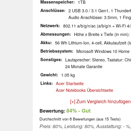
Massenspeicher
1TB
Anschlüsse
2 USB 3.0 / 3.1 Gen1, 1 Thunderb
Audio Anschlüsse: 3.5mm, 1 Fing
Netzwerk
802.11 a/b/g/n/ac (a/b/g/n = Wi-Fi 4/
Abmessungen
Höhe x Breite x Tiefe (in mm):
Akku
56 Wh Lithium-Ion, 4-cell, Akkulaufzeit (l
Betriebssystem
Microsoft Windows 10 Home 
Sonstiges
Lautsprecher: Stereo, Tastatur: Chi
24 Monate Garantie
Gewicht
1.05 kg
Links
Acer Startseite
Acer Notebooks Übersichtseite
[+] Zum Vergleich hinzufügen
84%
- Gut
Bewertung:
Durchschnitt von
8
Bewertungen (aus
15
Tests)
Preis: 80%, Leistung: 80%, Ausstattung: - %,