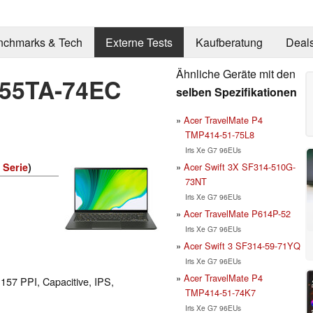
nchmarks & Tech
Externe Tests
Kaufberatung
Deal
Ähnliche Geräte mit den
-55TA-74EC
selben Spezifikationen
Acer TravelMate P4
TMP414-51-75L8
Iris Xe G7 96EUs
Acer Swift 3X SF314-510G-
 Serie
)
73NT
Iris Xe G7 96EUs
Acer TravelMate P614P-52
Iris Xe G7 96EUs
Acer Swift 3 SF314-59-71YQ
Iris Xe G7 96EUs
Acer TravelMate P4
 157 PPI, Capacitive, IPS,
TMP414-51-74K7
Iris Xe G7 96EUs