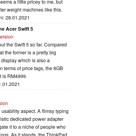
seems a little pricey to me, but
hter weight machines like this.
um: 28.01.2021
he Acer Swift 5
version
bout the Swift 5 so far. Compared
t the former is a pretty big
 display which is also a
n terms of price tags, the 8GB
t is RM4999.
21.01.2021
sion
usability aspect. A flimsy typing
istic dedicated power adapter
gate it to a niche of people who
ngs. As it stands, the ThinkPad