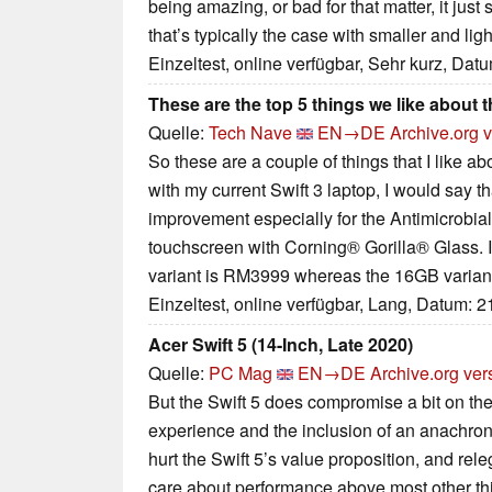
being amazing, or bad for that matter, it just 
that’s typically the case with smaller and lig
Einzeltest, online verfügbar, Sehr kurz, Dat
These are the top 5 things we like about t
Quelle:
Tech Nave
EN→DE
Archive.org 
So these are a couple of things that I like a
with my current Swift 3 laptop, I would say tha
improvement especially for the Antimicrobial
touchscreen with Corning® Gorilla® Glass. I
variant is RM3999 whereas the 16GB varian
Einzeltest, online verfügbar, Lang, Datum: 
Acer Swift 5 (14-Inch, Late 2020)
Quelle:
PC Mag
EN→DE
Archive.org ver
But the Swift 5 does compromise a bit on the 
experience and the inclusion of an anachron
hurt the Swift 5’s value proposition, and rele
care about performance above most other thi