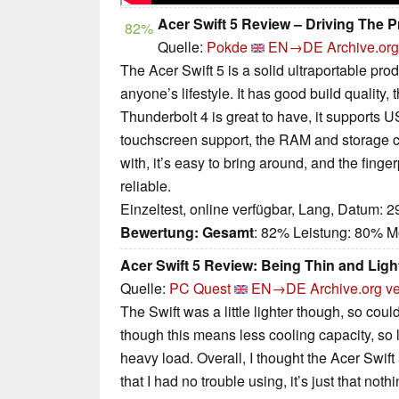
Acer Swift 5 Review – Driving The P
82%
Quelle:
Pokde
EN→DE
Archive.org
The Acer Swift 5 is a solid ultraportable produ
anyone’s lifestyle. It has good build quality
Thunderbolt 4 is great to have, it supports
touchscreen support, the RAM and storage conf
with, it’s easy to bring around, and the finge
reliable.
Einzeltest, online verfügbar, Lang, Datum: 
Bewertung:
Gesamt
: 82% Leistung: 80% M
Acer Swift 5 Review: Being Thin and Ligh
Quelle:
PC Quest
EN→DE
Archive.org v
The Swift was a little lighter though, so could 
though this means less cooling capacity, s
heavy load. Overall, I thought the Acer Swift 5 
that I had no trouble using, it’s just that noth