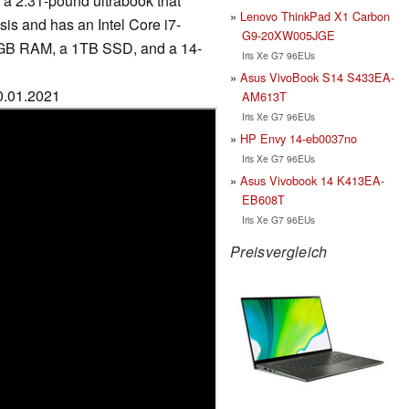
a 2.31-pound ultrabook that
Lenovo ThinkPad X1 Carbon
s and has an Intel Core i7-
G9-20XW005JGE
16GB RAM, a 1TB SSD, and a 14-
Iris Xe G7 96EUs
Asus VivoBook S14 S433EA-
30.01.2021
AM613T
Iris Xe G7 96EUs
HP Envy 14-eb0037no
Iris Xe G7 96EUs
Asus Vivobook 14 K413EA-
EB608T
Iris Xe G7 96EUs
Preisvergleich