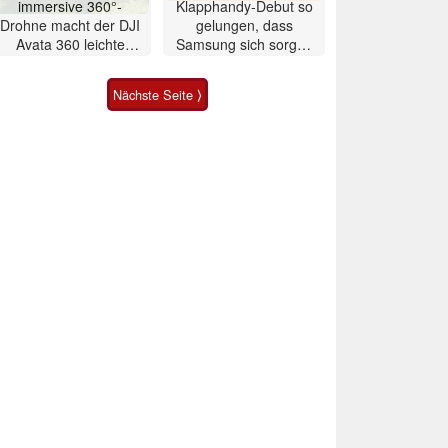
immersive 360°-
Klapphandy-Debut so
Drohne macht der DJI
gelungen, dass
Avata 360 leichte
Samsung sich sorgen
Konkurrenz
muss? – Razr Fold
Smartphone im Test
Nächste Seite ⟩