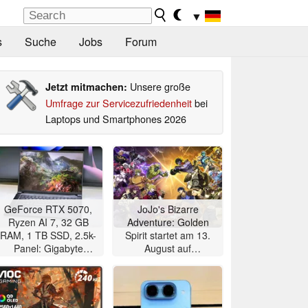
▼
s
Suche
Jobs
Forum
Unsere große
Jetzt mitmachen:
Umfrage zur Servicezufriedenheit
bei
Laptops und Smartphones 2026
GeForce RTX 5070,
JoJo's Bizarre
Ryzen AI 7, 32 GB
Adventure: Golden
RAM, 1 TB SSD, 2.5k-
Spirit startet am 13.
Panel: Gigabyte
August auf
Gaming-Notebook im
Mobilgeräten
Angebot