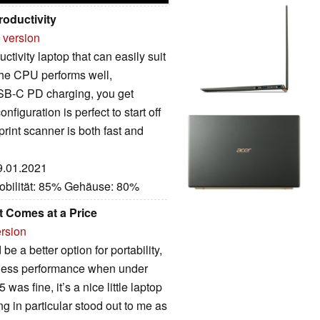
roductivity
 version
ctivity laptop that can easily suit
, the CPU performs well,
 USB-C PD charging, you get
iguration is perfect to start off
rprint scanner is both fast and
29.01.2021
obilität: 85% Gehäuse: 80%
t Comes at a Price
ersion
be a better option for portability,
o less performance when under
was fine, it’s a nice little laptop
ing in particular stood out to me as