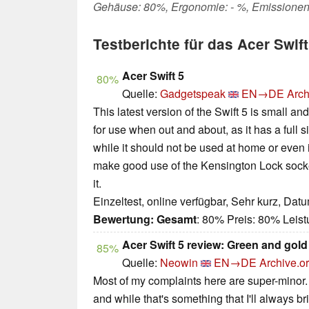
Gehäuse: 80%, Ergonomie: - %, Emissionen
Testberichte für das Acer Swi
Acer Swift 5
80%
Quelle:
Gadgetspeak
EN→DE
Arch
This latest version of the Swift 5 is small an
for use when out and about, as it has a full 
while it should not be used at home or even in t
make good use of the Kensington Lock socke
it.
Einzeltest, online verfügbar, Sehr kurz, Dat
Bewertung:
Gesamt
: 80% Preis: 80% Lei
Acer Swift 5 review: Green and gold
85%
Quelle:
Neowin
EN→DE
Archive.o
Most of my complaints here are super-minor. 
and while that's something that I'll always br