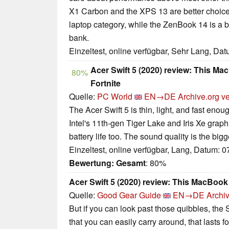
X1 Carbon and the XPS 13 are better choice
laptop category, while the ZenBook 14 is a be
bank.
Einzeltest, online verfügbar, Sehr Lang, Da
Acer Swift 5 (2020) review: This Mac
80%
Fortnite
Quelle:
PC World
EN→DE
Archive.org v
The Acer Swift 5 is thin, light, and fast enou
Intel's 11th-gen Tiger Lake and Iris Xe graphics
battery life too. The sound quality is the big
Einzeltest, online verfügbar, Lang, Datum: 
Bewertung:
Gesamt
: 80%
Acer Swift 5 (2020) review: This MacBook A
Quelle:
Good Gear Guide
EN→DE
Archiv
But if you can look past those quibbles, the Sw
that you can easily carry around, that lasts 