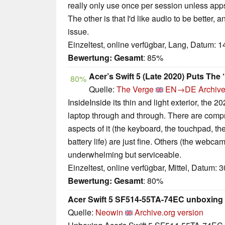
really only use once per session unless apps 
The other is that I'd like audio to be better, 
issue.
Einzeltest, online verfügbar, Lang, Datum: 
Bewertung:
Gesamt
: 85%
Acer’s Swift 5 (Late 2020) Puts The ‘U
80%
Quelle:
The Verge
EN→DE
Archive
InsideInside its thin and light exterior, the 
laptop through and through. There are comp
aspects of it (the keyboard, the touchpad, the
battery life) are just fine. Others (the webca
underwhelming but serviceable.
Einzeltest, online verfügbar, Mittel, Datum: 
Bewertung:
Gesamt
: 80%
Acer Swift 5 SF514-55TA-74EC unboxing 
Quelle:
Neowin
Archive.org version