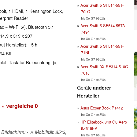
Acer Swift 5 SF514-55T-
olt, 1 HDMI, 1 Kensington Lock,
70LG
erprint Reader
Iris Xe G7 96EUs
Acer Swift 5 SF514-55TA-
ac = Wi-Fi 5/), Bluetooth 5.1
7494
 14.9 x 319 x 207
Iris Xe G7 96EUs
aut Hersteller): 15 h
Acer Swift 5 SF514-55T-
71NL
64 Bit
Iris Xe G7 96EUs
clet, Tastatur-Beleuchtung: ja,
Acer Swift 3X SF314-510G-
761J
Iris Xe G7 96EUs
Geräte
anderer
Hersteller
» vergleiche
0
Asus ExpertBook P1412
Iris Xe G7 96EUs
HP Elitebook 840 G8 Aero
5Z619EA
 Bildschirm: - % Mobilität: 85%,
Iris Xe G7 96EUs