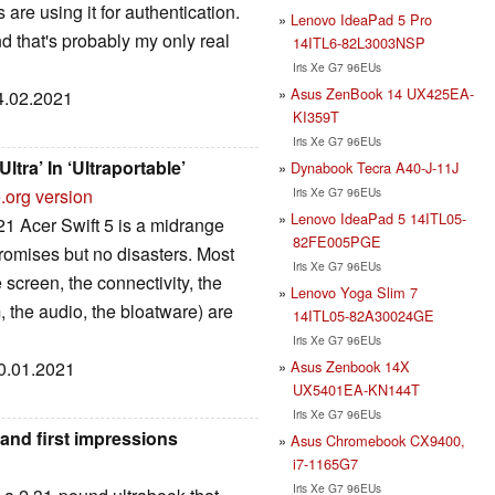
are using it for authentication.
Lenovo IdeaPad 5 Pro
and that's probably my only real
14ITL6-82L3003NSP
Iris Xe G7 96EUs
Asus ZenBook 14 UX425EA-
14.02.2021
KI359T
Iris Xe G7 96EUs
ltra’ In ‘Ultraportable’
Dynabook Tecra A40-J-11J
Iris Xe G7 96EUs
.org version
Lenovo IdeaPad 5 14ITL05-
2021 Acer Swift 5 is a midrange
82FE005PGE
romises but no disasters. Most
Iris Xe G7 96EUs
 screen, the connectivity, the
Lenovo Yoga Slim 7
m, the audio, the bloatware) are
14ITL05-82A30024GE
Iris Xe G7 96EUs
Asus Zenbook 14X
30.01.2021
UX5401EA-KN144T
Iris Xe G7 96EUs
and first impressions
Asus Chromebook CX9400,
i7-1165G7
Iris Xe G7 96EUs