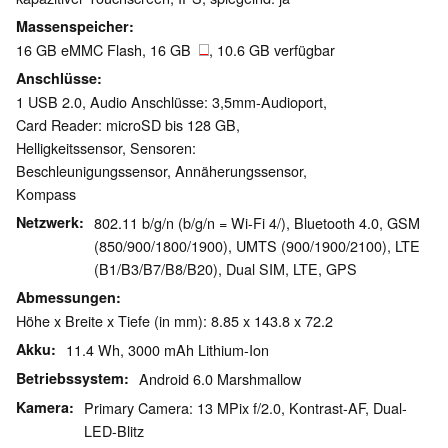
Massenspeicher
16 GB eMMC Flash, 16 GB
, 10.6 GB verfügbar
Anschlüsse
1 USB 2.0, Audio Anschlüsse: 3,5mm-Audioport,
Card Reader: microSD bis 128 GB,
Helligkeitssensor, Sensoren:
Beschleunigungssensor, Annäherungssensor,
Kompass
Netzwerk
802.11 b/g/n (b/g/n = Wi-Fi 4/), Bluetooth 4.0, GSM
(850/​900/​1800/​1900), UMTS (900/​1900/​2100), LTE
(B1/​B3/​B7/​B8/​B20), Dual SIM, LTE, GPS
Abmessungen
Höhe x Breite x Tiefe (in mm): 8.85 x 143.8 x 72.2
Akku
11.4 Wh, 3000 mAh Lithium-Ion
Betriebssystem
Android 6.0 Marshmallow
Kamera
Primary Camera: 13 MPix f/​2.0, Kontrast-AF, Dual-
LED-Blitz