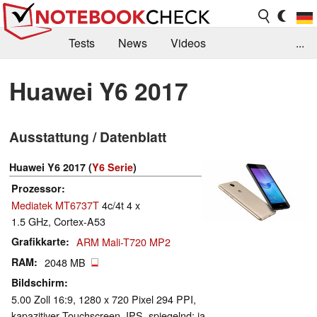
Tests
News
Videos
...
Benchmarks & Tech
Externe Tests
Huawei Y6 2017
Kaufberatung
Deals
Suche
Jobs
Ausstattung / Datenblatt
Forum
Huawei Y6 2017 (
Y6 Serie
)
Prozessor
Mediatek MT6737T
4c/4t 4 x
1.5 GHz, Cortex-A53
Grafikkarte
ARM Mali-T720 MP2
RAM
2048 MB
Bildschirm
5.00 Zoll 16:9, 1280 x 720 Pixel 294 PPI,
kapazitiver Touchscreen, IPS, spiegelnd: ja