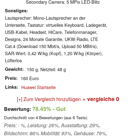
Secondary Camera: 5 MPix LED-Blitz
Sonstiges
Lautsprecher: Mono-Lautsprecher an der
Unterseite, Tastatur: virtuelles Keyboard, Ladegerät,
USB-Kabel, Headset, HiCare, Telefonmanager,
Designs, 24 Monate Garantie, UKW-Radio, LTE
Cat.4 (Download 150 Mbit/s, Upload 50 MBit/s),
SAR-Wert: 0,42 W/kg (Kopf), 1,20 W/kg (Körper),
Lüfterlos
Gewicht
150 g, Netzteil: 48 g
Preis
160 Euro
Links
Huawei Startseite
» vergleiche
0
[+] Zum Vergleich hinzufügen
78.45%
- Gut
Bewertung:
Durchschnitt von
4
Bewertungen (aus
6
Tests)
Preis: - %, Leistung: 26%, Ausstattung: 29%,
Bildschirm: 86% Mobilität: 93%, Gehäuse: 79%,