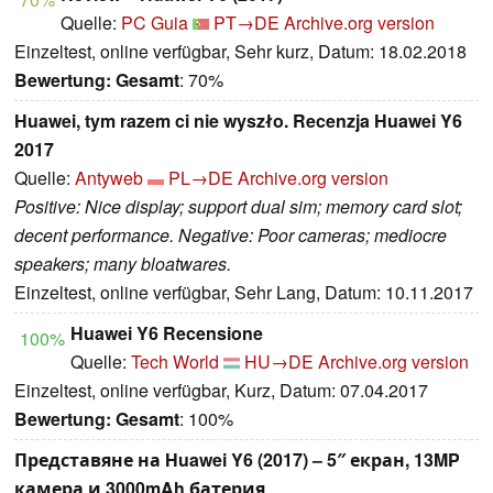
Quelle:
PC Guia
PT→DE
Archive.org version
Einzeltest, online verfügbar, Sehr kurz, Datum: 18.02.2018
Bewertung:
Gesamt
: 70%
Huawei, tym razem ci nie wyszło. Recenzja Huawei Y6
2017
Quelle:
Antyweb
PL→DE
Archive.org version
Positive: Nice display; support dual sim; memory card slot;
decent performance. Negative: Poor cameras; mediocre
speakers; many bloatwares.
Einzeltest, online verfügbar, Sehr Lang, Datum: 10.11.2017
Huawei Y6 Recensione
100%
Quelle:
Tech World
HU→DE
Archive.org version
Einzeltest, online verfügbar, Kurz, Datum: 07.04.2017
Bewertung:
Gesamt
: 100%
Представяне на Huawei Y6 (2017) – 5″ екран, 13MP
камера и 3000mAh батерия