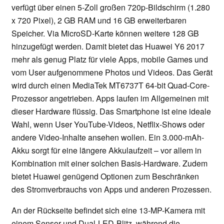
verfügt über einen 5-Zoll großen 720p-Bildschirm (1.280
x 720 Pixel), 2 GB RAM und 16 GB erweiterbaren
Speicher. Via MicroSD-Karte können weitere 128 GB
hinzugefügt werden. Damit bietet das Huawei Y6 2017
mehr als genug Platz für viele Apps, mobile Games und
vom User aufgenommene Photos und Videos. Das Gerät
wird durch einen MediaTek MT6737T 64-bit Quad-Core-
Prozessor angetrieben. Apps laufen im Allgemeinen mit
dieser Hardware flüssig. Das Smartphone ist eine ideale
Wahl, wenn User YouTube-Videos, Netflix-Shows oder
andere Video-Inhalte ansehen wollen. Ein 3.000-mAh-
Akku sorgt für eine längere Akkulaufzeit – vor allem in
Kombination mit einer solchen Basis-Hardware. Zudem
bietet Huawei genügend Optionen zum Beschränken
des Stromverbrauchs von Apps und anderen Prozessen.
An der Rückseite befindet sich eine 13-MP-Kamera mit
einem Sensor und Dual-LED-Blitz, während die