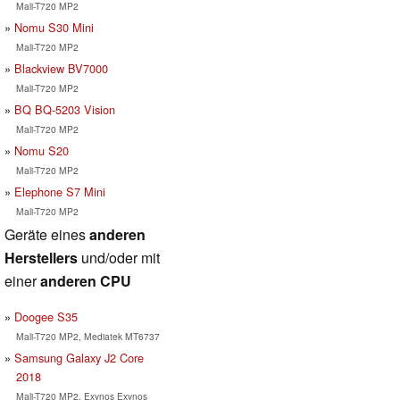
Mali-T720 MP2
Nomu S30 Mini
Mali-T720 MP2
Blackview BV7000
Mali-T720 MP2
BQ BQ-5203 Vision
Mali-T720 MP2
Nomu S20
Mali-T720 MP2
Elephone S7 Mini
Mali-T720 MP2
Geräte eines
anderen
Herstellers
und/oder mit
einer
anderen CPU
Doogee S35
Mali-T720 MP2, Mediatek MT6737
Samsung Galaxy J2 Core
2018
Mali-T720 MP2, Exynos Exynos