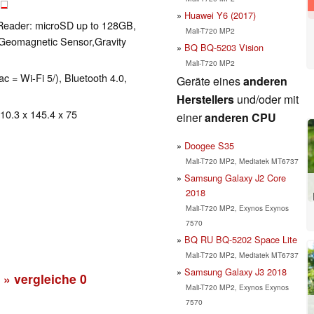
B
Huawei Y6 (2017)
Reader: microSD up to 128GB,
Mali-T720 MP2
,Geomagnetic Sensor,Gravity
BQ BQ-5203 Vision
Mali-T720 MP2
ac = Wi-Fi 5/), Bluetooth 4.0,
Geräte eines
anderen
Herstellers
und/oder mit
 10.3 x 145.4 x 75
einer
anderen CPU
Doogee S35
Mali-T720 MP2, Mediatek MT6737
Samsung Galaxy J2 Core
2018
Mali-T720 MP2, Exynos Exynos
7570
BQ RU BQ-5202 Space Lite
Mali-T720 MP2, Mediatek MT6737
Samsung Galaxy J3 2018
» vergleiche
0
Mali-T720 MP2, Exynos Exynos
7570