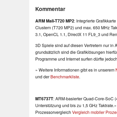
Kommentar
ARM Mali-T720 MP2
: Integrierte Grafikkar
Clustern (T720 MP2) und max. 650 MHz Takt
3.1, OpenCL 1.1, DirectX 11 FL9_3 und Rend
3D Spiele sind auf diesen Vertretern nur in
grundsätzlich sind die Grafiklösungen hierfür
Programme und Internet surfen dürfte jedoc
» Weitere Informationen gibt es in unserem
und der
Benchmarkliste
.
MT6737T
: ARM-basierter Quad-Core-SoC (4
Unterstützung und bis zu 1,5 GHz Taktrate.»
Prozessorvergleich
Vergleich mobiler Proz