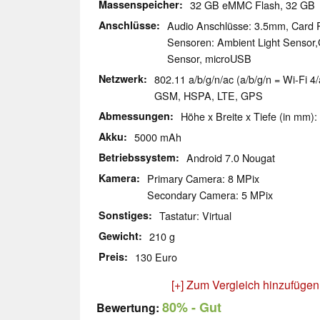
Massenspeicher
32 GB eMMC Flash, 32 G
Anschlüsse
Audio Anschlüsse: 3.5mm, Card 
Sensoren: Ambient Light Sensor
Sensor, microUSB
Netzwerk
802.11 a/b/g/n/ac (a/b/g/n = Wi-Fi 4/
GSM, HSPA, LTE, GPS
Abmessungen
Höhe x Breite x Tiefe (in mm):
Akku
5000 mAh
Betriebssystem
Android 7.0 Nougat
Kamera
Primary Camera: 8 MPix
Secondary Camera: 5 MPix
Sonstiges
Tastatur: Virtual
Gewicht
210 g
Preis
130 Euro
[+] Zum Vergleich hinzufügen
80%
- Gut
Bewertung: