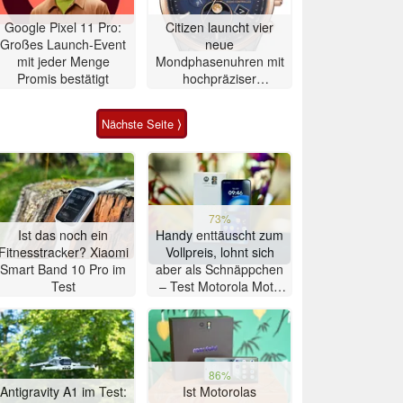
Google Pixel 11 Pro:
Citizen launcht vier
Großes Launch-Event
neue
mit jeder Menge
Mondphasenuhren mit
Promis bestätigt
hochpräziser
Atomzeitmessung
Nächste Seite ⟩
73%
Ist das noch ein
Handy enttäuscht zum
Fitnesstracker? Xiaomi
Vollpreis, lohnt sich
Smart Band 10 Pro im
aber als Schnäppchen
Test
– Test Motorola Moto
G47 Smartphone
86%
Antigravity A1 im Test:
Ist Motorolas