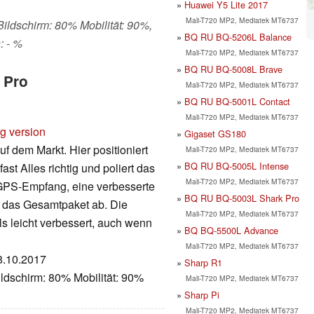
Huawei Y5 Lite 2017
Mali-T720 MP2, Mediatek MT6737
 Bildschirm: 80% Mobilität: 90%,
BQ RU BQ-5206L Balance
: - %
Mali-T720 MP2, Mediatek MT6737
BQ RU BQ-5008L Brave
 Pro
Mali-T720 MP2, Mediatek MT6737
BQ RU BQ-5001L Contact
Mali-T720 MP2, Mediatek MT6737
rg version
Gigaset GS180
 dem Markt. Hier positioniert
Mali-T720 MP2, Mediatek MT6737
BQ RU BQ-5005L Intense
st Alles richtig und poliert das
Mali-T720 MP2, Mediatek MT6737
 GPS-Empfang, eine verbesserte
BQ RU BQ-5003L Shark Pro
 das Gesamtpaket ab. Die
Mali-T720 MP2, Mediatek MT6737
 leicht verbessert, auch wenn
BQ BQ-5500L Advance
Mali-T720 MP2, Mediatek MT6737
18.10.2017
Sharp R1
ldschirm: 80% Mobilität: 90%
Mali-T720 MP2, Mediatek MT6737
Sharp Pi
Mali-T720 MP2, Mediatek MT6737