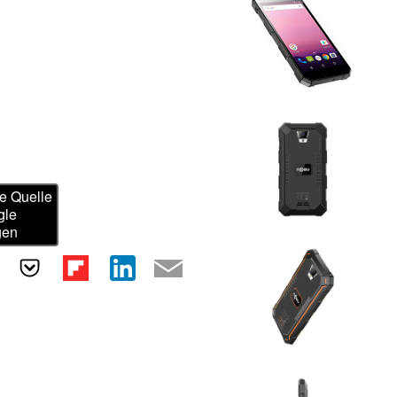
e Quelle
gle
gen