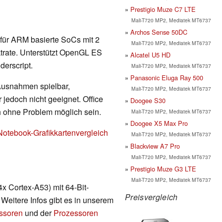
Prestigio Muze C7 LTE
Mali-T720 MP2, Mediatek MT6737
Archos Sense 50DC
te für ARM basierte SoCs mit 2
Mali-T720 MP2, Mediatek MT6737
rate. Unterstützt OpenGL ES
Alcatel U5 HD
erscript.
Mali-T720 MP2, Mediatek MT6737
Panasonic Eluga Ray 500
 Ausnahmen spielbar,
Mali-T720 MP2, Mediatek MT6737
 jedoch nicht geeignet. Office
Doogee S30
h ohne Problem möglich sein.
Mali-T720 MP2, Mediatek MT6737
Doogee X5 Max Pro
Notebook-Grafikkartenvergleich
Mali-T720 MP2, Mediatek MT6737
Blackview A7 Pro
Mali-T720 MP2, Mediatek MT6737
Prestigio Muze G3 LTE
Mali-T720 MP2, Mediatek MT6737
x Cortex-A53) mit 64-Bit-
Preisvergleich
 Weitere Infos gibt es in unserem
essoren
und der
Prozessoren