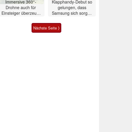
Immersive 360°-
Klapphandy-Debut so
Drohne auch für
gelungen, dass
Einsteiger überzeugt
Samsung sich sorgen
mit Einschränkungen
muss? – Razr Fold
Smartphone im Test
Nächste Seite ⟩