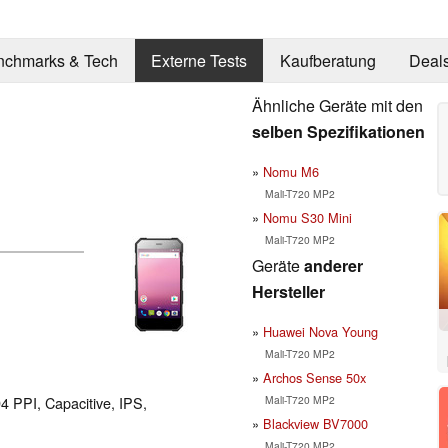
nchmarks & Tech
Externe Tests
Kaufberatung
Deal
Ähnliche Geräte mit den
selben Spezifikationen
Nomu M6
Mali-T720 MP2
Nomu S30 Mini
Mali-T720 MP2
Geräte
anderer
Hersteller
Huawei Nova Young
Mali-T720 MP2
Archos Sense 50x
Mali-T720 MP2
94 PPI, Capacitive, IPS,
Blackview BV7000
Mali-T720 MP2