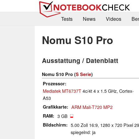
Tests
News
Videos
Be
Nomu S10 Pro
Ausstattung / Datenblatt
Nomu S10 Pro (
S Serie
)
Prozessor
Mediatek MT6737T
4c/4t 4 x 1.5 GHz, Cortex-
A53
Grafikkarte
ARM Mali-T720 MP2
RAM
3 GB
Bildschirm
5.00 Zoll 16:9, 1280 x 720 Pixel 2
spiegelnd: ja