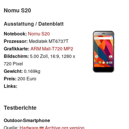
Nomu S20
Ausstattung / Datenblatt
Notebook:
Nomu S20
Prozessor:
Mediatek MT6737T
Grafikkarte:
ARM Mali-T720 MP2
Bildschirm:
5.00 Zoll, 16:9, 1280 x
720 Pixel
Gewicht:
0.169kg
Preis:
200 Euro
Links:
Testberichte
Outdoor-Smartphone
Quelle:
Hartware
Archive.org version