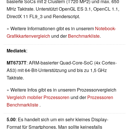
basierte SoCs mit 2 Clustern (T720 MP2) und max. 650
MHz Taktrate. Unterstützt OpenGL ES 3.1, OpenCL 1.1,
DirectX 11 FL9_3 und Renderscript.
» Weitere Informationen gibt es in unserem
Notebook-
Grafikkartenvergleich
und der
Benchmarkliste
.
Mediatek
:
MT6737T
: ARM-basierter Quad-Core-SoC (4x Cortex-
A53) mit 64-Bit-Unterstützung und bis zu 1,5 GHz
Taktrate.
» Weitere Infos gibt es in unserem Prozessorvergleich
Vergleich mobiler Prozessoren
und der
Prozessoren
Benchmarkliste
.
5.00
: Es handelt sich um ein sehr kleines Display-
Format für Smartphones. Man sollte keinesfalls