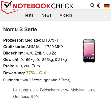
Tests
News
Videos
...
Benchmarks & Tech
Externe Tests
Nomu S Serie
Kaufberatung
Deals
Suche
Jobs
Prozessor:
Mediatek MT6737T
Grafikkarte:
ARM Mali-T720 MP2
Forum
Bildschirm:
4.70 Zoll, 5.00 Zoll
Gewicht:
0.169kg, 0.1855kg, 0.21kg
Preis:
130, 200 Euro
77%
- Gut
Bewertung:
Durchschnitt von
2
Bewertungen (aus
5
Tests)
Leistung: 80%, Bildschirm: 75%, Mobilität: 80%,
Gehäuse: 90%