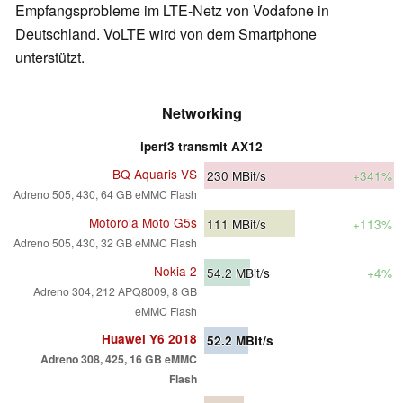
Empfangsprobleme im LTE-Netz von Vodafone in
Deutschland. VoLTE wird von dem Smartphone
unterstützt.
Networking
iperf3 transmit AX12
BQ Aquaris VS
230
MBit/s
+341%
Adreno 505, 430, 64 GB eMMC Flash
Motorola Moto G5s
111
MBit/s
+113%
Adreno 505, 430, 32 GB eMMC Flash
Nokia 2
54.2
MBit/s
+4%
Adreno 304, 212 APQ8009, 8 GB
eMMC Flash
Huawei Y6 2018
52.2
MBit/s
Adreno 308, 425, 16 GB eMMC
Flash