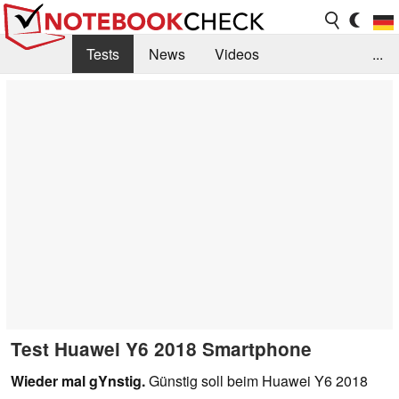
Tests
News
Videos
...
Benchmarks & Tech
Externe Tests
Kaufberatung
Deals
Suche
Jobs
Forum
Test Huawei Y6 2018 Smartphone
Wieder mal gYnstig.
Günstig soll beim Huawei Y6 2018