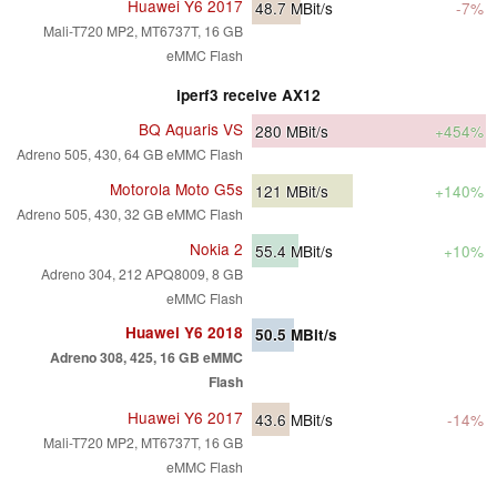
Huawei Y6 2017
48.7
MBit/s
-7%
Mali-T720 MP2, MT6737T, 16 GB
eMMC Flash
iperf3 receive AX12
BQ Aquaris VS
280
MBit/s
+454%
Adreno 505, 430, 64 GB eMMC Flash
Motorola Moto G5s
121
MBit/s
+140%
Adreno 505, 430, 32 GB eMMC Flash
Nokia 2
55.4
MBit/s
+10%
Adreno 304, 212 APQ8009, 8 GB
eMMC Flash
Huawei Y6 2018
50.5
MBit/s
Adreno 308, 425, 16 GB eMMC
Flash
Huawei Y6 2017
43.6
MBit/s
-14%
Mali-T720 MP2, MT6737T, 16 GB
eMMC Flash