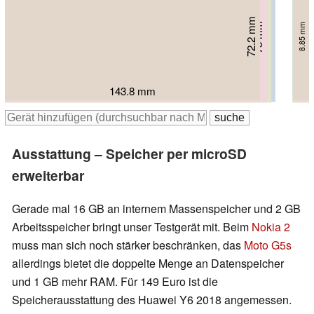
71.3 mm
72.2 mm
73.5 mm
73 mm
73 mm
8.85 mm
9.3 mm
7.8 mm
8.4 mm
9.5 mm
143.5 mm
143.8 mm
148.1 mm
152.4 mm
150 mm
Ausstattung – Speicher per microSD
erweiterbar
Gerade mal 16 GB an internem Massenspeicher und 2 GB
Arbeitsspeicher bringt unser Testgerät mit. Beim
Nokia 2
muss man sich noch stärker beschränken, das
Moto G5s
allerdings bietet die doppelte Menge an Datenspeicher
und 1 GB mehr RAM. Für 149 Euro ist die
Speicherausstattung des Huawei Y6 2018 angemessen.