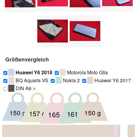
Größenvergleich
Huawei Y6 2018
Motorola Moto G5s
BQ Aquaris VS
Nokia 2
Huawei Y6 2017
DIN A6
❌
150 g
150 g
157 g
161 g
165 g