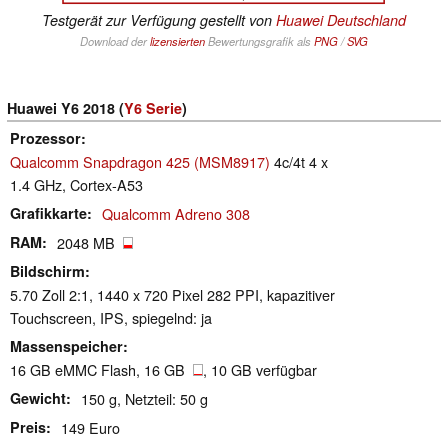
Testgerät zur Verfügung gestellt von
Huawei Deutschland
Download der
lizensierten
Bewertungsgrafik als
PNG
/
SVG
Huawei Y6 2018 (
Y6 Serie
)
Prozessor
Qualcomm Snapdragon 425 (MSM8917)
4c/4t 4 x
1.4 GHz, Cortex-A53
Grafikkarte
Qualcomm Adreno 308
RAM
2048 MB
Bildschirm
5.70 Zoll 2:1, 1440 x 720 Pixel 282 PPI, kapazitiver
Touchscreen, IPS, spiegelnd: ja
Massenspeicher
16 GB eMMC Flash, 16 GB
, 10 GB verfügbar
Gewicht
150 g, Netzteil: 50 g
Preis
149 Euro