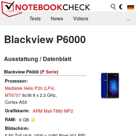
Tests
News
Videos
...
Benchmarks & Tech
Externe Tests
Blackview P6000
Kaufberatung
Deals
Suche
Jobs
Ausstattung / Datenblatt
Forum
Blackview P6000 (
P Serie
)
Prozessor
Mediatek Helio P20 (LP4)
MT6757
8c/8t 8 x 2.3 GHz,
Cortex-A53
Grafikkarte
ARM Mali-T880 MP2
RAM
6 GB
Bildschirm
5.50 Zoll 16:9, 1920 x 1080 Pixel 401 PPI,