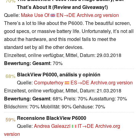
70%
That’s About It (Review and Giveaway!)
Quelle:
Make Use Of
EN→DE
Archive.org version
There’s a lot to like about the P6000. The beautiful screen,
good specs, or massive battery life. Unfortunately, it’s not all
about the hardware, and this model fails to meet the
standard set by all the other devices.
Einzeltest, online verfügbar, Mittel, Datum: 29.03.2018
Bewertung:
Gesamt
: 70%
BlackView P6000, análisis y opinión
68%
Quelle:
Computerhoy
ES→DE
Archive.org version
Einzeltest, online verfügbar, Mittel, Datum: 21.03.2018
Bewertung:
Gesamt
: 68% Preis: 70% Ausstattung: 70%
Bildschirm: 70% Mobilität: 90% Gehäuse: 70%
Recensione BlackView P6000
59%
Quelle:
Andrea Galeazzi
IT→DE
Archive.org
version