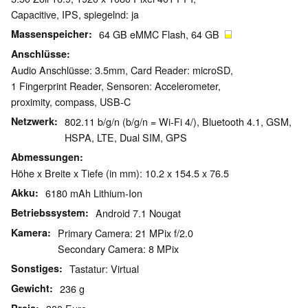
Capacitive, IPS, spiegelnd: ja
Massenspeicher
64 GB eMMC Flash, 64 GB
Anschlüsse
Audio Anschlüsse: 3.5mm, Card Reader: microSD,
1 Fingerprint Reader, Sensoren: Accelerometer,
proximity, compass, USB-C
Netzwerk
802.11 b/g/n (b/g/n = Wi-Fi 4/), Bluetooth 4.1, GSM,
HSPA, LTE, Dual SIM, GPS
Abmessungen
Höhe x Breite x Tiefe (in mm): 10.2 x 154.5 x 76.5
Akku
6180 mAh Lithium-Ion
Betriebssystem
Android 7.1 Nougat
Kamera
Primary Camera: 21 MPix f/2.0
Secondary Camera: 8 MPix
Sonstiges
Tastatur: Virtual
Gewicht
236 g