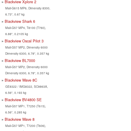
Blackview Xplore 2
Mali-G615 MP6, Dimensity 8300,
6.73", 0.67 kg
Blackview Shark 6
Mali-G57 MP4, T8100 (T760),
6.88", 0.2105 kg
Blackview Oscal Pilot 3
Mali-G57 MP2, Dimensity 6000
Dimensity 6300, 6.78", 0.357 kg
Blackview BL7000
Mali-G57 MP2, Dimensity 6000
Dimensity 6300, 6.78", 0.357 kg
Blackview Wave 8C
GE8322 / IMG8322, SC9863A,
6.56", 0.193 kg
Blackview BV4800 SE
Mali-G57 MP1, T7250 (T615),
6.56", 0.285 kg
Blackview Wave 8
Mali-G57 MP1, T7200 (T606),