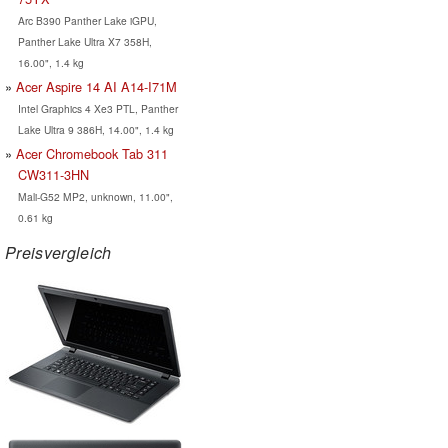
Arc B390 Panther Lake iGPU,
Panther Lake Ultra X7 358H,
16.00", 1.4 kg
Acer Aspire 14 AI A14-I71M
Intel Graphics 4 Xe3 PTL, Panther
Lake Ultra 9 386H, 14.00", 1.4 kg
Acer Chromebook Tab 311
CW311-3HN
Mali-G52 MP2, unknown, 11.00",
0.61 kg
Preisvergleich