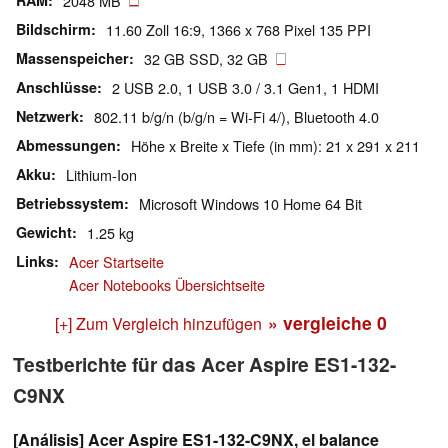
RAM
2048 MB
Bildschirm
11.60 Zoll 16:9, 1366 x 768 Pixel 135 PPI
Massenspeicher
32 GB SSD, 32 GB
Anschlüsse
2 USB 2.0, 1 USB 3.0 / 3.1 Gen1, 1 HDMI
Netzwerk
802.11 b/g/n (b/g/n = Wi-Fi 4/), Bluetooth 4.0
Abmessungen
Höhe x Breite x Tiefe (in mm): 21 x 291 x 211
Akku
Lithium-Ion
Betriebssystem
Microsoft Windows 10 Home 64 Bit
Gewicht
1.25 kg
Links
Acer Startseite
Acer Notebooks Übersichtseite
» vergleiche
0
[+] Zum Vergleich hinzufügen
Testberichte für das Acer Aspire ES1-132-
C9NX
[Análisis] Acer Aspire ES1-132-C9NX, el balance