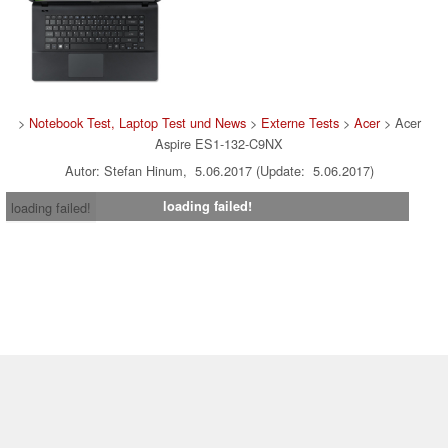
>
Notebook Test, Laptop Test und News
>
Externe Tests
>
Acer
> Acer
Aspire ES1-132-C9NX
Autor: Stefan Hinum, 5.06.2017 (Update: 5.06.2017)
loading failed!
loading failed!
Impressum
|
Team
|
Datenschutz
|
Kontakt
|
Cookie
Einstellungen
| 07.08.2026 00:57
* Beim Kauf über einen Affiliate-Link kann Notebookcheck eine Vergütung