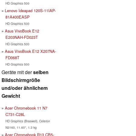
HD Graphics 500
Lenovo Ideapad 120S-11IAP-
81A400EASP
HD Graphics 500
Asus VivoBook E12
E203NAH-FD023T
HD Graphics 500
Asus VivoBook E12 X207NA-
FD068T
HD Graphics 500
Geräte mit der
selben
Bildschirmgröße
und/oder ähnlichem
Gewicht
Acer Chromebook 11 N7
C731-C28L
HD Graphics (Braswell), Celeron
N3160, 11.60", 1.3 kg
Acer Chromebook R13 CB5-