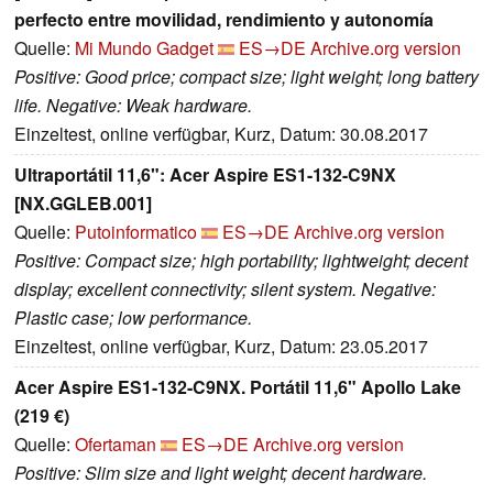
perfecto entre movilidad, rendimiento y autonomía
Quelle:
Mi Mundo Gadget
ES→DE
Archive.org version
Positive: Good price; compact size; light weight; long battery
life. Negative: Weak hardware.
Einzeltest, online verfügbar, Kurz, Datum: 30.08.2017
Ultraportátil 11,6": Acer Aspire ES1-132-C9NX
[NX.GGLEB.001]
Quelle:
Putoinformatico
ES→DE
Archive.org version
Positive: Compact size; high portability; lightweight; decent
display; excellent connectivity; silent system. Negative:
Plastic case; low performance.
Einzeltest, online verfügbar, Kurz, Datum: 23.05.2017
Acer Aspire ES1-132-C9NX. Portátil 11,6" Apollo Lake
(219 €)
Quelle:
Ofertaman
ES→DE
Archive.org version
Positive: Slim size and light weight; decent hardware.