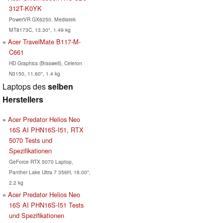
312T-K0YK
PowerVR GX6250, Mediatek
MT8173C, 13.30", 1.49 kg
Acer TravelMate B117-M-
C661
HD Graphics (Braswell), Celeron
N3150, 11.60", 1.4 kg
Laptops des
selben
Herstellers
Acer Predator Helios Neo
16S AI PHN16S-I51, RTX
5070 Tests und
Spezifikationen
GeForce RTX 5070 Laptop,
Panther Lake Ultra 7 356H, 16.00",
2.2 kg
Acer Predator Helios Neo
16S AI PHN16S-I51 Tests
und Spezifikationen