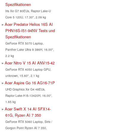
Spezifikationen
Iris Xe G7 80EUs, Raptor Lake-U
Core 5 120U, 17.30", 2.09 kg
Acer Predator Helios 16S AI
PHN16S-I51-94NV Tests und
Spezifikationen
GeForce RTX 5070 Laptop,
Panther Lake Ultra 9 386H, 16.00",
2.2 kg
Acer Nitro V 15 AI ANV15-42
GeForce RTX 4050 Laptop GPU,
unknown, 15.60", 2.1 kg
Acer Aspire Go 16 AG16-71P
UHD Graphics Xe G4 48EUs,
Raptor Lake-H i5-13420H, 16.00",
1.65 kg
Acer Swift X 14 AI SFX14-
61G, Ryzen AI 7 350
GeForce RTX 5060 Laptop, Strix /
Gorgon Point Ryzen AI 7 350,