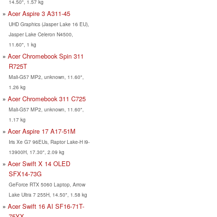
14.50", 1.57 kg
Acer Aspire 3 A311-45
UHD Graphics (Jasper Lake 16 EU),
Jasper Lake Celeron N4500,
11.60", 1 kg
Acer Chromebook Spin 311
R725T
Mali-G57 MP2, unknown, 11.60",
1.26 kg
Acer Chromebook 311 C725
Mali-G57 MP2, unknown, 11.60",
1.17 kg
Acer Aspire 17 A17-51M
Iris Xe G7 96EUs, Raptor Lake-H i9-
13900H, 17.30", 2.09 kg
Acer Swift X 14 OLED
SFX14-73G
GeForce RTX 5060 Laptop, Arrow
Lake Ultra 7 255H, 14.50", 1.58 kg
Acer Swift 16 AI SF16-71T-
75YX