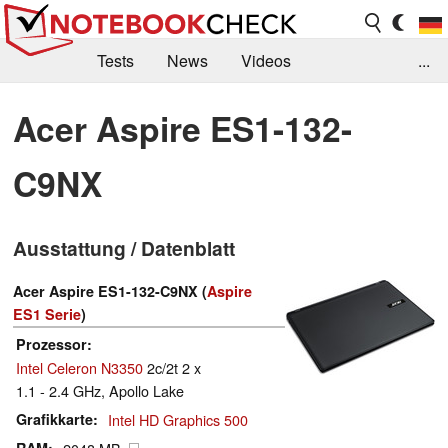
Tests
News
Videos
...
Benchmarks & Tech
Externe Tests
Acer Aspire ES1-132-
Kaufberatung
Deals
Suche
Jobs
C9NX
Forum
Ausstattung / Datenblatt
Acer Aspire ES1-132-C9NX (
Aspire
ES1 Serie
)
Prozessor
Intel Celeron N3350
2c/2t 2 x
1.1 - 2.4 GHz, Apollo Lake
Grafikkarte
Intel HD Graphics 500