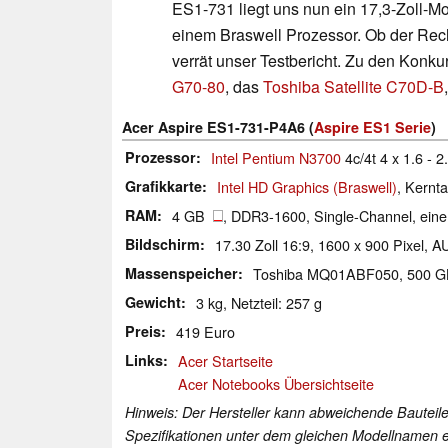
ES1-731 liegt uns nun ein 17,3-Zoll-M
einem Braswell Prozessor. Ob der Rech
verrät unser Testbericht. Zu den Konk
G70-80
, das
Toshiba Satellite C70D-B
Acer Aspire ES1-731-P4A6 (
Aspire ES1 Serie
)
Prozessor
Intel Pentium N3700
4c/4t 4 x 1.6 - 
Grafikkarte
Intel HD Graphics (Braswell)
, Kernt
RAM
4 GB
, DDR3-1600, Single-Channel, eine
Bildschirm
17.30 Zoll 16:9, 1600 x 900 Pixel, 
Massenspeicher
Toshiba MQ01ABF050, 500 
Gewicht
3 kg, Netzteil: 257 g
Preis
419 Euro
Links
Acer Startseite
Acer Notebooks Übersichtseite
Hinweis: Der Hersteller kann abweichende Bauteile
Spezifikationen unter dem gleichen Modellnamen e