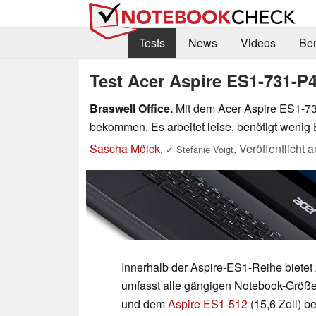
Tests
News
Videos
Be
Test Acer Aspire ES1-731-
Braswell Office.
Mit dem Acer Aspire ES1-731
bekommen. Es arbeitet leise, benötigt wenig E
Sascha Mölck
,
Veröffentlicht 
,
✓
Stefanie Voigt
Innerhalb der Aspire-ES1-Reihe biete
umfasst alle gängigen Notebook-Größ
und dem
Aspire ES1-512
(15,6 Zoll) be