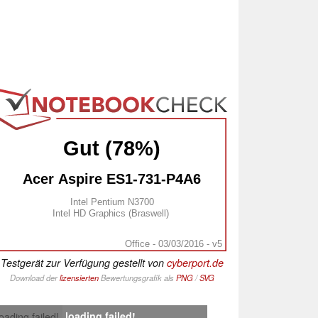
Gut (78%)
Acer Aspire ES1-731-P4A6
Intel Pentium N3700
Intel HD Graphics (Braswell)
Office - 03/03/2016 - v5
Testgerät zur Verfügung gestellt von
cyberport.de
Download der
lizensierten
Bewertungsgrafik als
PNG
/
SVG
loading failed!
loading failed!