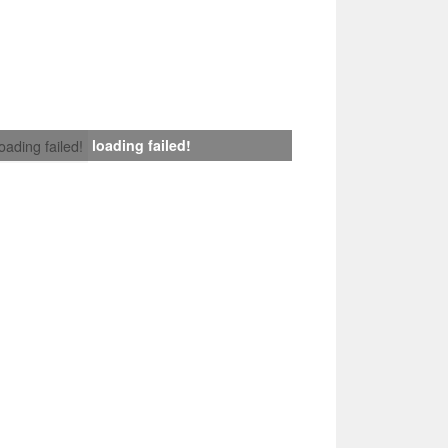
loading failed!
loading failed!