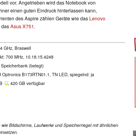
odell vor. Angetrieben wird das Notebook von
ner einen guten Eindruck hinterlassen kann,
urrenten des Aspire zählen Geräte wie das
Lenovo
, das
Asus X751
.
2.4 GHz, Braswell
akt: 700 MHz, 10.18.15.4248
 Speicherbank (belegt)
AU Optronics B173RTN01.1, TN LED, spiegelnd: ja
GB
, 420 GB verfügbar
 wie Bildschirme, Laufwerke und Speicherriegel mit ähnlichen
insetzen.