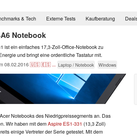
nchmarks & Tech
Externe Tests
Kaufberatung
Deal
P4A6 Notebook
 ist ein einfaches 17,3-Zoll-Office-Notebook zu
nergie und bringt eine ordentliche Tastatur mit.
am
08.02.2016
🇺🇸
🇪🇸
...
Laptop / Notebook
Windows
t Acer Notebooks des Niedrigpreissegments an. Das
en. Wir haben mit dem
Aspire ES1-331
(13,3 Zoll)
reits einige Vertreter der Serie getestet. Mit dem