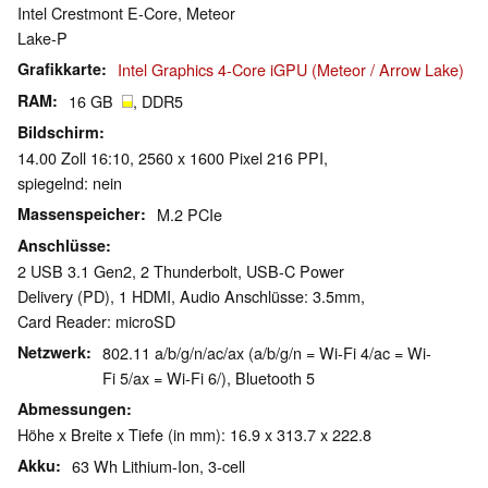
Intel Crestmont E-Core, Meteor
Lake-P
Grafikkarte
Intel Graphics 4-Core iGPU (Meteor / Arrow Lake)
RAM
16 GB
, DDR5
Bildschirm
14.00 Zoll 16:10, 2560 x 1600 Pixel 216 PPI,
spiegelnd: nein
Massenspeicher
M.2 PCIe
Anschlüsse
2 USB 3.1 Gen2, 2 Thunderbolt, USB-C Power
Delivery (PD), 1 HDMI, Audio Anschlüsse: 3.5mm,
Card Reader: microSD
Netzwerk
802.11 a/b/g/n/ac/ax (a/b/g/n = Wi-Fi 4/ac = Wi-
Fi 5/ax = Wi-Fi 6/), Bluetooth 5
Abmessungen
Höhe x Breite x Tiefe (in mm): 16.9 x 313.7 x 222.8
Akku
63 Wh Lithium-Ion, 3-cell