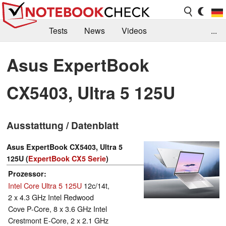
Tests
News
Videos
...
Benchmarks & Tech
Externe Tests
Asus ExpertBook
Kaufberatung
Deals
Suche
Jobs
CX5403, Ultra 5 125U
Forum
Ausstattung / Datenblatt
Asus ExpertBook CX5403, Ultra 5
125U (
ExpertBook CX5 Serie
)
Prozessor
Intel Core Ultra 5 125U
12c/14t,
2 x 4.3 GHz Intel Redwood
Cove P-Core, 8 x 3.6 GHz Intel
Crestmont E-Core, 2 x 2.1 GHz