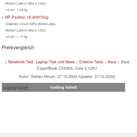
Meteor Lake-U Ultra 5 125U,
13.30", 1.23 kg
HP Pavilion 16-af0075ng
Graphics 4-Core iGPU (Arrow Lake),
Meteor Lake-U Ultra 5 125U,
16.00", 1.77 kg
Preisvergleich
>
Notebook Test, Laptop Test und News
>
Externe Tests
>
Asus
> Asus
ExpertBook CX5403, Core 5 125U
Autor: Stefan Hinum, 27.10.2024 (Update: 27.10.2024)
loading failed!
loading failed!