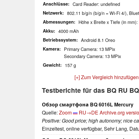
Anschlüsse
Card Reader: undefined
Netzwerk
802.11 b/g/n (b/g/n = Wi-Fi 4/), Blu
Abmessungen
Höhe x Breite x Tiefe (in mm):
Akku
4000 mAh
Betriebssystem
Android 8.1 Oreo
Kamera
Primary Camera: 13 MPix
Secondary Camera: 13 MPix
Gewicht
157 g
[+] Zum Vergleich hinzufügen
Testberichte für das BQ RU B
Обзор смартфона BQ 6016L Mercury
Quelle:
Zoom
RU→DE
Archive.org versi
Positive: Good price; high autonomy; nice c
Einzeltest, online verfügbar, Sehr Lang, Da