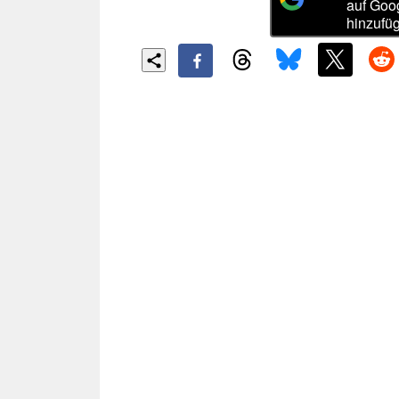
auf Goo
hinzufü