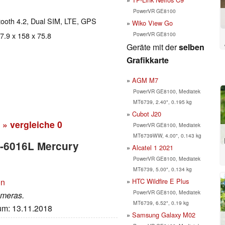
PowerVR GE8100
etooth 4.2, Dual SIM, LTE, GPS
Wiko View Go
PowerVR GE8100
 7.9 x 158 x 75.8
Geräte mit der
selben
Grafikkarte
AGM M7
PowerVR GE8100, Mediatek
MT6739, 2.40", 0.195 kg
Cubot J20
» vergleiche
0
PowerVR GE8100, Mediatek
MT6739WW, 4.00", 0.143 kg
Q-6016L Mercury
Alcatel 1 2021
PowerVR GE8100, Mediatek
MT6739, 5.00", 0.134 kg
HTC Wildfire E Plus
on
PowerVR GE8100, Mediatek
ameras.
MT6739, 6.52", 0.19 kg
tum: 13.11.2018
Samsung Galaxy M02