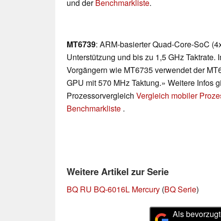
und der
Benchmarkliste
.
MT6739
: ARM-basierter Quad-Core-SoC (4x 
Unterstützung und bis zu 1,5 GHz Taktrate. 
Vorgängern wie MT6735 verwendet der MT
GPU mit 570 MHz Taktung.» Weitere Infos gi
Prozessorvergleich
Vergleich mobiler Proz
Benchmarkliste
.
Weitere Artikel zur Serie
BQ RU BQ-6016L Mercury
(
BQ Serie
)
Als bevorzugt