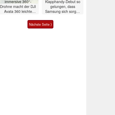
immersive 360°-
Klapphandy-Debut so
Drohne macht der DJI
gelungen, dass
Avata 360 leichte
Samsung sich sorgen
Konkurrenz
muss? – Razr Fold
Smartphone im Test
Nächste Seite ⟩