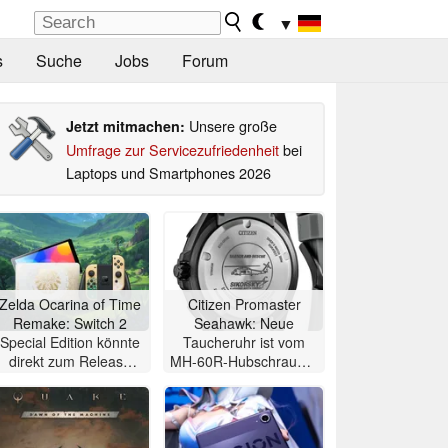
▼
s
Suche
Jobs
Forum
Unsere große
Jetzt mitmachen:
Umfrage zur Servicezufriedenheit
bei
Laptops und Smartphones 2026
Zelda Ocarina of Time
Citizen Promaster
Remake: Switch 2
Seahawk: Neue
Special Edition könnte
Taucheruhr ist vom
direkt zum Release
MH-60R-Hubschrauber
des Spiels erscheinen
inspiriert