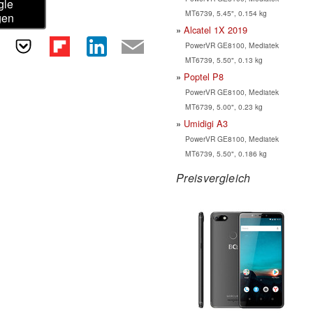
gle
MT6739, 5.45", 0.154 kg
gen
Alcatel 1X 2019
PowerVR GE8100, Mediatek
MT6739, 5.50", 0.13 kg
Poptel P8
PowerVR GE8100, Mediatek
MT6739, 5.00", 0.23 kg
Umidigi A3
PowerVR GE8100, Mediatek
MT6739, 5.50", 0.186 kg
Preisvergleich