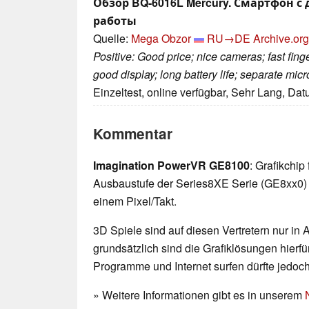
Обзор BQ-6016L Mercury. Смартфон 
работы
Quelle:
Mega Obzor
RU→DE
Archive.org
Positive: Good price; nice cameras; fast finger
good display; long battery life; separate micr
Einzeltest, online verfügbar, Sehr Lang, Da
Kommentar
Imagination PowerVR GE8100
: Grafikchi
Ausbaustufe der Series8XE Serie (GE8xx0) m
einem Pixel/Takt.
3D Spiele sind auf diesen Vertretern nur in
grundsätzlich sind die Grafiklösungen hierfür
Programme und Internet surfen dürfte jedoc
» Weitere Informationen gibt es in unserem