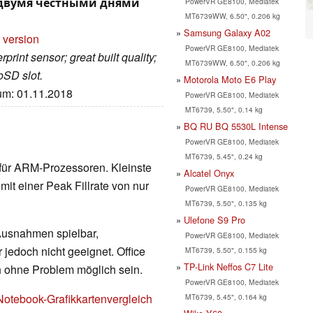
с двумя честными днями
PowerVR GE8100, Mediatek
MT6739WW, 6.50", 0.206 kg
Samsung Galaxy A02
 version
PowerVR GE8100, Mediatek
print sensor; great built quality;
MT6739WW, 6.50", 0.206 kg
oSD slot.
Motorola Moto E6 Play
tum: 01.11.2018
PowerVR GE8100, Mediatek
MT6739, 5.50", 0.14 kg
BQ RU BQ 5530L Intense
PowerVR GE8100, Mediatek
MT6739, 5.45", 0.24 kg
p für ARM-Prozessoren. Kleinste
Alcatel Onyx
it einer Peak Fillrate von nur
PowerVR GE8100, Mediatek
MT6739, 5.50", 0.135 kg
Ulefone S9 Pro
 Ausnahmen spielbar,
PowerVR GE8100, Mediatek
 jedoch nicht geeignet. Office
MT6739, 5.50", 0.155 kg
TP-Link Neffos C7 Lite
h ohne Problem möglich sein.
PowerVR GE8100, Mediatek
Notebook-Grafikkartenvergleich
MT6739, 5.45", 0.164 kg