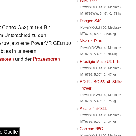
Wiko Y60
PowerVR GE8100, Mediatek
MT6739WW, 5.45", 0.178 kg
Doogee S40
Cortex-A53) mit 64-Bit-
PowerVR GE8100, Mediatek
MT6739, 5.50", 0.238 kg
Im Unterschied zu den
Nokia 1 Plus
6739 jetzt eine PowerVR GE8100
PowerVR GE8100, Mediatek
bt es in unserem
MT6739, 5.45", 0.1384 kg
essoren
und der
Prozessoren
Prestigio Muze U3 LTE
PowerVR GE8100, Mediatek
MT6739, 5.00", 0.147 kg
BQ RU BQ 5514L Strike
Power
PowerVR GE8100, Mediatek
MT6739, 5.45", 0.175 kg
Alcatel 1 5033D
PowerVR GE8100, Mediatek
MT6739, 5.00", 0.134 kg
Coolpad N5C
e Quelle
PowerVR GE8100, Mediatek