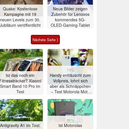
Quake: Kostenlose
Neue Bilder zeigen
Kampagne mit 19
Zubehör für Lenovos
neuen Levels zum 30.
kommendes 5G-
Jubiläum veröffentlicht
OLED-Gaming-Tablet
Nächste Seite ⟩
73%
Ist das noch ein
Handy enttäuscht zum
Fitnesstracker? Xiaomi
Vollpreis, lohnt sich
Smart Band 10 Pro im
aber als Schnäppchen
Test
– Test Motorola Moto
G47 Smartphone
86%
Antigravity A1 im Test:
Ist Motorolas