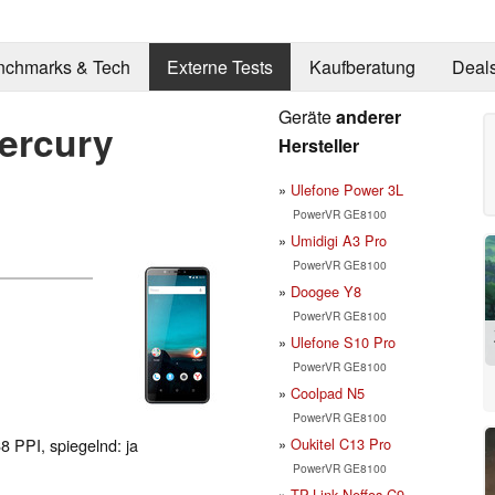
nchmarks & Tech
Externe Tests
Kaufberatung
Deal
Geräte
anderer
ercury
Hersteller
Ulefone Power 3L
PowerVR GE8100
Umidigi A3 Pro
PowerVR GE8100
Doogee Y8
PowerVR GE8100
Ulefone S10 Pro
PowerVR GE8100
Coolpad N5
PowerVR GE8100
Oukitel C13 Pro
8 PPI, spiegelnd: ja
PowerVR GE8100
TP-Link Neffos C9