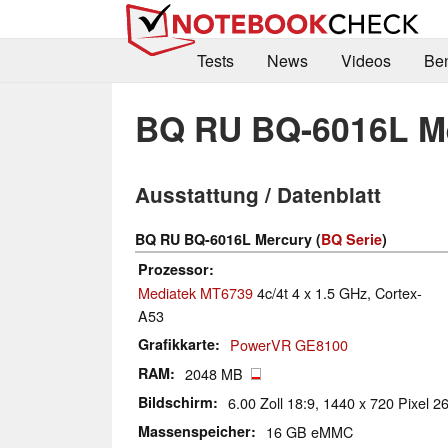
Tests
News
Videos
Be
BQ RU BQ-6016L M
Ausstattung / Datenblatt
BQ RU BQ-6016L Mercury (
BQ Serie
)
Prozessor
Mediatek MT6739
4c/4t 4 x 1.5 GHz, Cortex-
A53
Grafikkarte
PowerVR GE8100
RAM
2048 MB
Bildschirm
6.00 Zoll 18:9, 1440 x 720 Pixel 26
Massenspeicher
16 GB eMMC