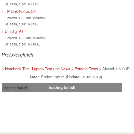
MT6739, 5.50", 0.13 kg
TP-Link Neffos C9
PowerVR GE8100, Mediatek
MT6739, 5.99", 0.17 kg
Umidigi A3
PowerVR GE8100, Mediatek
MT6739, 5.50", 0.186 kg
Preisvergleich
>
Notebook Test, Laptop Test und News
>
Externe Tests
> Alcatel 1 5033D
Autor: Stefan Hinum (Update: 31.03.2019)
loading failed!
loading failed!