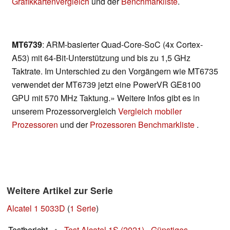
Grafikkartenvergleich
und der
Benchmarkliste
.
MT6739
: ARM-basierter Quad-Core-SoC (4x Cortex-
A53) mit 64-Bit-Unterstützung und bis zu 1,5 GHz
Taktrate. Im Unterschied zu den Vorgängern wie MT6735
verwendet der MT6739 jetzt eine PowerVR GE8100
GPU mit 570 MHz Taktung.» Weitere Infos gibt es in
unserem Prozessorvergleich
Vergleich mobiler
Prozessoren
und der
Prozessoren Benchmarkliste
.
Weitere Artikel zur Serie
Alcatel 1 5033D
(
1 Serie
)
Testbericht
•
Test Alcatel 1S (2021) - Günstiges