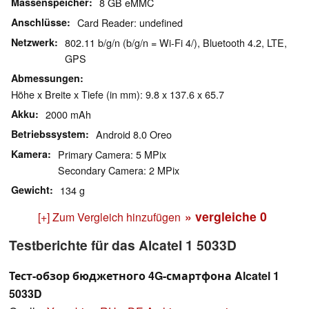
Massenspeicher
8 GB eMMC
Anschlüsse
Card Reader: undefined
Netzwerk
802.11 b/g/n (b/g/n = Wi-Fi 4/), Bluetooth 4.2, LTE,
GPS
Abmessungen
Höhe x Breite x Tiefe (in mm): 9.8 x 137.6 x 65.7
Akku
2000 mAh
Betriebssystem
Android 8.0 Oreo
Kamera
Primary Camera: 5 MPix
Secondary Camera: 2 MPix
Gewicht
134 g
» vergleiche
0
[+] Zum Vergleich hinzufügen
Testberichte für das Alcatel 1 5033D
Тест-обзор бюджетного 4G-смартфона Alcatel 1
5033D