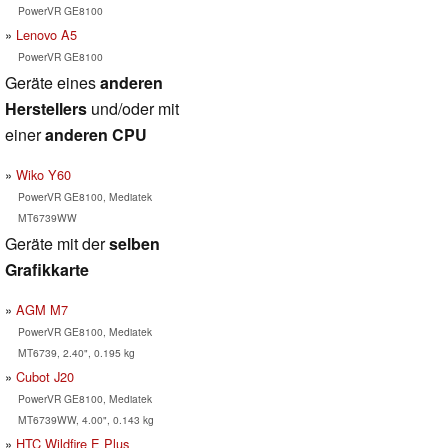
PowerVR GE8100
Lenovo A5
PowerVR GE8100
Geräte eines
anderen
Herstellers
und/oder mit
einer
anderen CPU
Wiko Y60
PowerVR GE8100, Mediatek
MT6739WW
Geräte mit der
selben
Grafikkarte
AGM M7
PowerVR GE8100, Mediatek
MT6739, 2.40", 0.195 kg
Cubot J20
PowerVR GE8100, Mediatek
MT6739WW, 4.00", 0.143 kg
HTC Wildfire E Plus