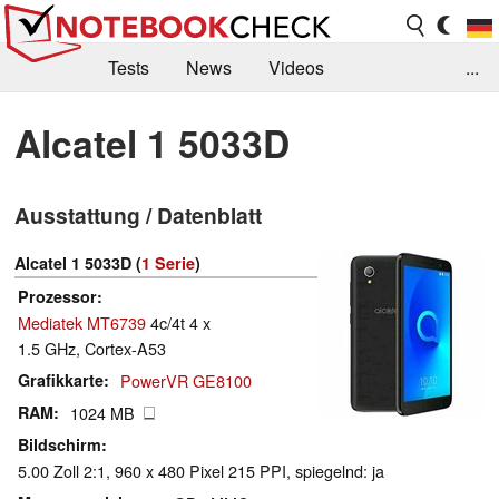
Tests
News
Videos
...
Benchmarks & Tech
Externe Tests
Alcatel 1 5033D
Kaufberatung
Deals
Suche
Jobs
Ausstattung / Datenblatt
Forum
Alcatel 1 5033D (
1 Serie
)
Prozessor
Mediatek MT6739
4c/4t 4 x
1.5 GHz, Cortex-A53
Grafikkarte
PowerVR GE8100
RAM
1024 MB
Bildschirm
5.00 Zoll 2:1, 960 x 480 Pixel 215 PPI, spiegelnd: ja