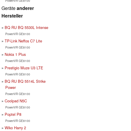
PowerVR GE8100
Geräte
anderer
Hersteller
BQ RU BQ 5530L Intense
PowerVR GE8100
TP-Link Neffos C7 Lite
PowerVR GE8100
Nokia 1 Plus
PowerVR GE8100
Prestigio Muze U3 LTE
PowerVR GE8100
BQ RU BQ 5514L Strike
Power
PowerVR GE8100
Coolpad N5C
PowerVR GE8100
Poptel P8
PowerVR GE8100
Wiko Harry 2