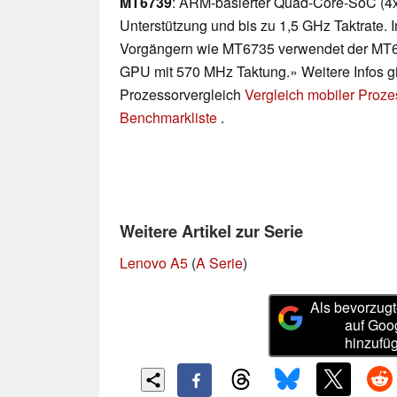
MT6739
: ARM-basierter Quad-Core-SoC (4x 
Unterstützung und bis zu 1,5 GHz Taktrate. 
Vorgängern wie MT6735 verwendet der MT
GPU mit 570 MHz Taktung.» Weitere Infos gi
Prozessorvergleich
Vergleich mobiler Proz
Benchmarkliste
.
Weitere Artikel zur Serie
Lenovo A5
(
A Serie
)
Als bevorzugt
auf Goo
hinzufü