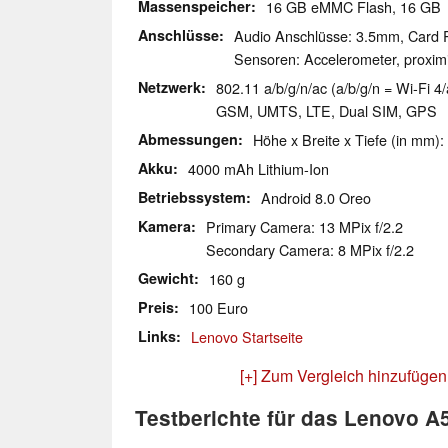
Massenspeicher
16 GB eMMC Flash, 16 G
Anschlüsse
Audio Anschlüsse: 3.5mm, Card 
Sensoren: Accelerometer, proximi
Netzwerk
802.11 a/b/g/n/ac (a/b/g/n = Wi-Fi 4/
GSM, UMTS, LTE, Dual SIM, GPS
Abmessungen
Höhe x Breite x Tiefe (in mm):
Akku
4000 mAh Lithium-Ion
Betriebssystem
Android 8.0 Oreo
Kamera
Primary Camera: 13 MPix f/2.2
Secondary Camera: 8 MPix f/2.2
Gewicht
160 g
Preis
100 Euro
Links
Lenovo Startseite
[+] Zum Vergleich hinzufügen
Testberichte für das Lenovo A