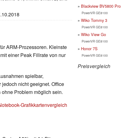
Blackview BV5800 Pro
PowerVR GE8100
7.10.2018
Wiko Tommy 3
PowerVR GE8100
Wiko View Go
PowerVR GE8100
p für ARM-Prozessoren. Kleinste
Honor 7S
it einer Peak Fillrate von nur
PowerVR GE8100
Preisvergleich
 Ausnahmen spielbar,
 jedoch nicht geeignet. Office
h ohne Problem möglich sein.
Notebook-Grafikkartenvergleich