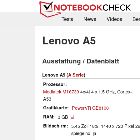
Tests
News
Videos
Be
Lenovo A5
Ausstattung / Datenblatt
Lenovo A5 (
A Serie
)
Prozessor
Mediatek MT6739
4c/4t 4 x 1.5 GHz, Cortex-
A53
Grafikkarte
PowerVR GE8100
RAM
3 GB
Bildschirm
5.45 Zoll 18:9, 1440 x 720 Pixel 2
spiegelnd: ja