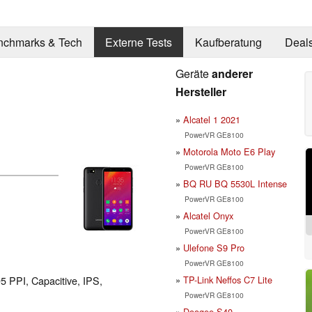
nchmarks & Tech
Externe Tests
Kaufberatung
Deal
Geräte
anderer
Hersteller
Alcatel 1 2021
PowerVR GE8100
Motorola Moto E6 Play
PowerVR GE8100
BQ RU BQ 5530L Intense
PowerVR GE8100
Alcatel Onyx
PowerVR GE8100
Ulefone S9 Pro
PowerVR GE8100
TP-Link Neffos C7 Lite
95 PPI, Capacitive, IPS,
PowerVR GE8100
Doogee S40