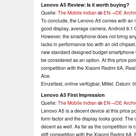
Lenovo A5 Review: Is it worth buying?
Quelle:
The Mobile Indian
EN→DE
Archi
To conclude, the Lenovo A5 comes with an i
good display, average camera, Android 8.1 O
However, the smartphone does not bring anyt
lacks in performance too with an old chipset.
new standard designed budget smartphone wi
be considered as an option. At this price poin
competition with the Xiaomi Redmi 6A, Real
Ace.
Einzeltest, online verfügbar, Mittel, Datum: 
Lenovo A5 First Impression
Quelle:
The Mobile Indian
EN→DE
Archi
Lenovo A5 is a decent device at this price
form factor and the display looks good. Th
decent as well. As far as the competition is 
stiff competition with the Xiaomi Redmi 6A, 