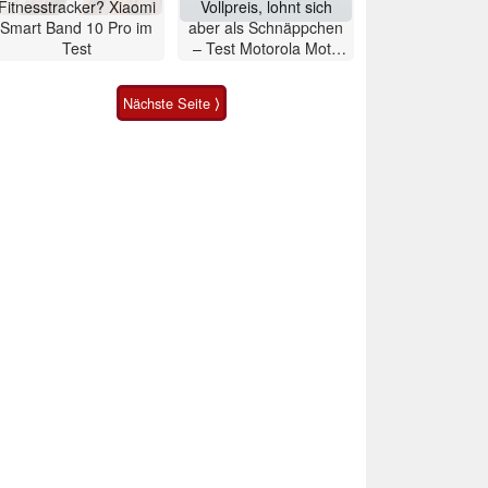
Fitnesstracker? Xiaomi
Vollpreis, lohnt sich
Smart Band 10 Pro im
aber als Schnäppchen
Test
– Test Motorola Moto
G47 Smartphone
Nächste Seite ⟩