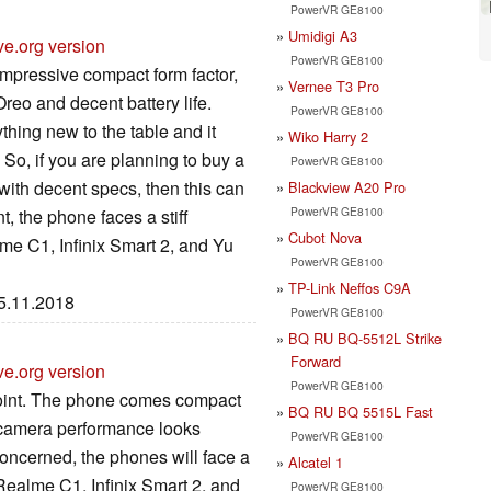
PowerVR GE8100
Umidigi A3
ve.org version
PowerVR GE8100
mpressive compact form factor,
Vernee T3 Pro
reo and decent battery life.
PowerVR GE8100
hing new to the table and it
Wiko Harry 2
 So, if you are planning to buy a
PowerVR GE8100
th decent specs, then this can
Blackview A20 Pro
PowerVR GE8100
t, the phone faces a stiff
Cubot Nova
me C1, Infinix Smart 2, and Yu
PowerVR GE8100
TP-Link Neffos C9A
05.11.2018
PowerVR GE8100
BQ RU BQ-5512L Strike
Forward
ve.org version
PowerVR GE8100
 point. The phone comes compact
BQ RU BQ 5515L Fast
e camera performance looks
PowerVR GE8100
concerned, the phones will face a
Alcatel 1
Realme C1, Infinix Smart 2, and
PowerVR GE8100