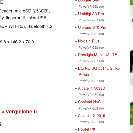
B
PowerVR GE8100
Reader: microSD (256GB),
Umidigi A3 Pro
ty, fingerprint, microUSB
PowerVR GE8100
ac = Wi-Fi 5/), Bluetooth 4.2,
Ulefone S10 Pro
PowerVR GE8100
Nokia 1 Plus
 9.8 x 146.2 x 70.9
PowerVR GE8100
Prestigio Muze U3 LTE
PowerVR GE8100
BQ RU BQ 5514L Strike
Power
PowerVR GE8100
Alcatel 1 5033D
PowerVR GE8100
Coolpad N5C
PowerVR GE8100
» vergleiche
0
Alcatel 1X 2019
PowerVR GE8100
5
Poptel P8