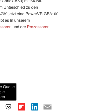
Cortex-A53) mit 64-Bit-
Im Unterschied zu den
6739 jetzt eine PowerVR GE8100
bt es in unserem
essoren
und der
Prozessoren
e Quelle
gle
gen