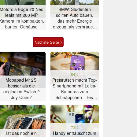
Motorola Edge 70 Neo
BMW: Studenten
leakt mit 200 MP
sollten Auto bauen,
Kamera im kompakten,
das mehr Energie
bunten Gehäuse
erzeugt als verbraucht
– zwei Jahre später ist
es gelungen
Nächste Seite ⟩
84%
Mobapad M12S:
Preisrutsch macht Top-
besser als die
Smartphone mit Leica-
originalen Switch 2
Kameras zum
Joy-Cons?
Schnäppchen - Test
Xiaomi 17T
73%
Ist das noch ein
Handy enttäuscht zum