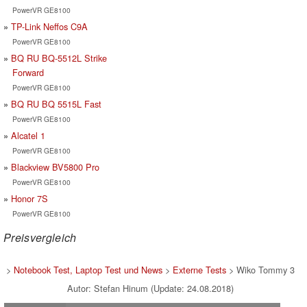
PowerVR GE8100
TP-Link Neffos C9A
PowerVR GE8100
BQ RU BQ-5512L Strike
Forward
PowerVR GE8100
BQ RU BQ 5515L Fast
PowerVR GE8100
Alcatel 1
PowerVR GE8100
Blackview BV5800 Pro
PowerVR GE8100
Honor 7S
PowerVR GE8100
Preisvergleich
>
Notebook Test, Laptop Test und News
>
Externe Tests
> Wiko Tommy 3
Autor: Stefan Hinum (Update: 24.08.2018)