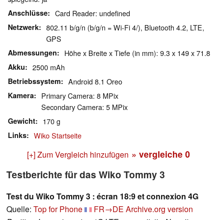
Anschlüsse
Card Reader: undefined
Netzwerk
802.11 b/g/n (b/g/n = Wi-Fi 4/), Bluetooth 4.2, LTE,
GPS
Abmessungen
Höhe x Breite x Tiefe (in mm): 9.3 x 149 x 71.8
Akku
2500 mAh
Betriebssystem
Android 8.1 Oreo
Kamera
Primary Camera: 8 MPix
Secondary Camera: 5 MPix
Gewicht
170 g
Links
Wiko Startseite
» vergleiche
0
[+] Zum Vergleich hinzufügen
Testberichte für das Wiko Tommy 3
Test du Wiko Tommy 3 : écran 18:9 et connexion 4G
Quelle:
Top for Phone
FR→DE
Archive.org version