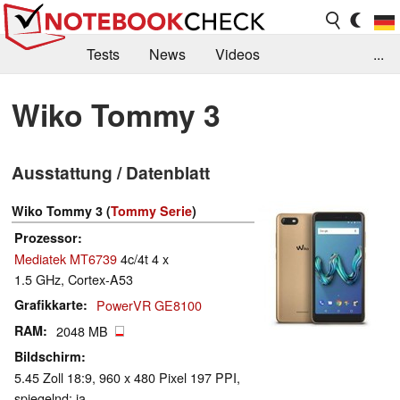
Tests
News
Videos
...
Benchmarks & Tech
Externe Tests
Wiko Tommy 3
Kaufberatung
Deals
Suche
Jobs
Ausstattung / Datenblatt
Forum
Wiko Tommy 3 (
Tommy Serie
)
Prozessor
Mediatek MT6739
4c/4t 4 x
1.5 GHz, Cortex-A53
Grafikkarte
PowerVR GE8100
RAM
2048 MB
Bildschirm
5.45 Zoll 18:9, 960 x 480 Pixel 197 PPI,
spiegelnd: ja