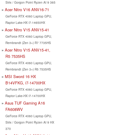
Strix / Gorgon Point Ryzen AI 9 365
Acer Nitro V16 ANV16-71
GeForce RTX 4060 Laptop GPU,
Raptor Lake-HX i7-14650HX
Acer Nitro V15 ANV15-41
GeForce RTX 4060 Laptop GPU,
Rembrandt (Zen 3+) R7 7735HS
Acer Nitro V15 ANV15-41,
R5 7535HS
GeForce RTX 4060 Laptop GPU,
Rembrandt (Zen 3+) R5 7535HS
MSI Sword 16 HX
B14VFKG, i7-14700HX
GeForce RTX 4060 Laptop GPU,
Raptor Lake-HX i7-14700HX
Asus TUF Gaming A16
FA608WV
GeForce RTX 4060 Laptop GPU,
Strix / Gorgon Point Ryzen AI 9 HX
370