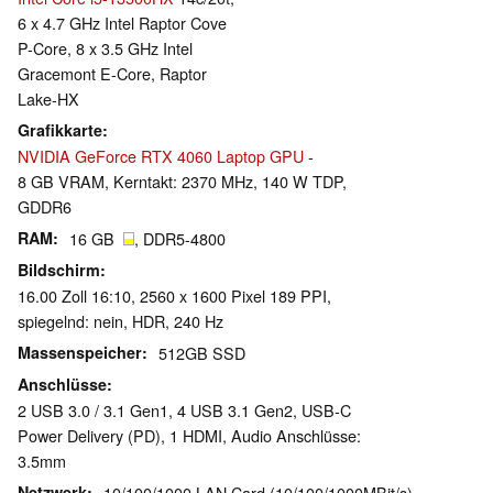
6 x 4.7 GHz Intel Raptor Cove
P-Core, 8 x 3.5 GHz Intel
Gracemont E-Core, Raptor
Lake-HX
Grafikkarte
NVIDIA GeForce RTX 4060 Laptop GPU
-
8 GB VRAM, Kerntakt: 2370 MHz, 140 W TDP,
GDDR6
RAM
16 GB
, DDR5-4800
Bildschirm
16.00 Zoll 16:10, 2560 x 1600 Pixel 189 PPI,
spiegelnd: nein, HDR, 240 Hz
Massenspeicher
512GB SSD
Anschlüsse
2 USB 3.0 / 3.1 Gen1, 4 USB 3.1 Gen2, USB-C
Power Delivery (PD), 1 HDMI, Audio Anschlüsse:
3.5mm
Netzwerk
10/100/1000 LAN Card (10/100/1000MBit/s),