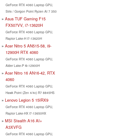
GeForce RTX 4060 Laptop GPU,
Strix / Gorgon Point Ryzen AI 7 350
Asus TUF Gaming F15
FX507VV, i7-13620H
GeForce RTX 4060 Laptop GPU,
Raptor Lake-H i7-13620H
Acer Nitro 5 AN515-58, i9-
12900H RTX 4060
GeForce RTX 4060 Laptop GPU,
Alder Lake-P i9-12900H
Acer Nitro 16 AN16-42, RTX
4060
GeForce RTX 4060 Laptop GPU,
Hawk Point (Zen 4/4c) R7 8845HS
Lenovo Legion 5 15IRX9
GeForce RTX 4060 Laptop GPU,
Raptor Lake-HX i7-13650HX
MSI Stealth A16 AI+
A3XVFG
GeForce RTX 4060 Laptop GPU,