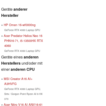
Geräte
anderer
Hersteller
HP Omen 16-wf0000ng
GeForce RTX 4060 Laptop GPU
Acer Predator Helios Neo 16
PHN16-71, i5-13500HX RTX
4060
GeForce RTX 4060 Laptop GPU
Geräte eines
anderen
Herstellers
und/oder mit
einer
anderen CPU
MSI Creator A16 AI+
A3HVFG
GeForce RTX 4060 Laptop GPU,
Strix / Gorgon Point Ryzen AI 9 HX
370
Acer Nitro V16 AI ANV16-61