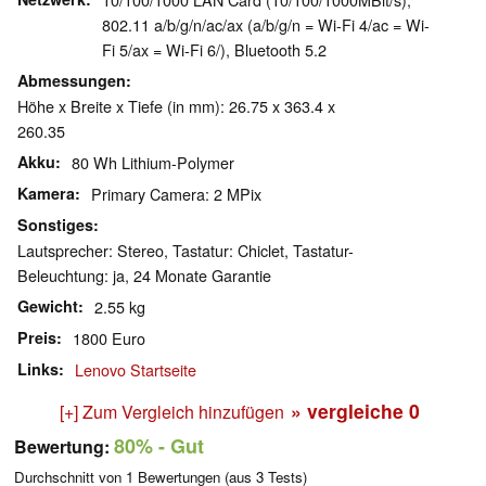
802.11 a/b/g/n/ac/ax (a/b/g/n = Wi-Fi 4/ac = Wi-
Fi 5/ax = Wi-Fi 6/), Bluetooth 5.2
Abmessungen
Höhe x Breite x Tiefe (in mm): 26.75 x 363.4 x
260.35
Akku
80 Wh Lithium-Polymer
Kamera
Primary Camera: 2 MPix
Sonstiges
Lautsprecher: Stereo, Tastatur: Chiclet, Tastatur-
Beleuchtung: ja, 24 Monate Garantie
Gewicht
2.55 kg
Preis
1800 Euro
Links
Lenovo Startseite
» vergleiche
0
[+] Zum Vergleich hinzufügen
80%
- Gut
Bewertung:
Durchschnitt von
1
Bewertungen (aus
3
Tests)