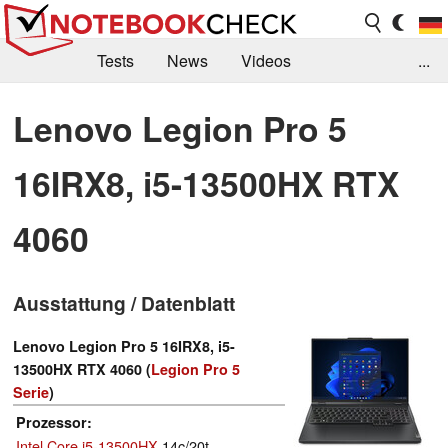
Tests
News
Videos
...
Benchmarks & Tech
Externe Tests
Lenovo Legion Pro 5
Kaufberatung
Deals
Suche
Jobs
16IRX8, i5-13500HX RTX
Forum
4060
Ausstattung / Datenblatt
Lenovo Legion Pro 5 16IRX8, i5-
13500HX RTX 4060 (
Legion Pro 5
Serie
)
Prozessor
Intel Core i5-13500HX
14c/20t,